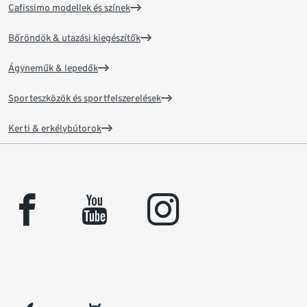
Cafissimo modellek és színek
Bőröndök & utazási kiegészítők
Ágyneműk & lepedők
Sporteszközök és sportfelszerelések
Kerti & erkélybútorok
facebook
youtube
instagram