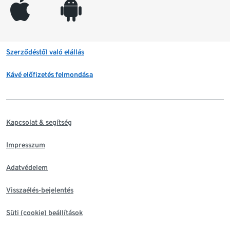
appleinc
android
Szerződéstől való elállás
Kávé előfizetés felmondása
Kapcsolat & segítség
Impresszum
Adatvédelem
Visszaélés-bejelentés
Süti (cookie) beállítások