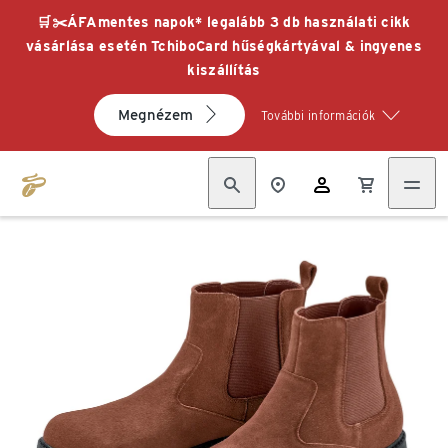
🛒✂️ÁFAmentes napok* legalább 3 db használati cikk
vásárlása esetén TchiboCard hűségkártyával & ingyenes
kiszállítás
Megnézem
További információk