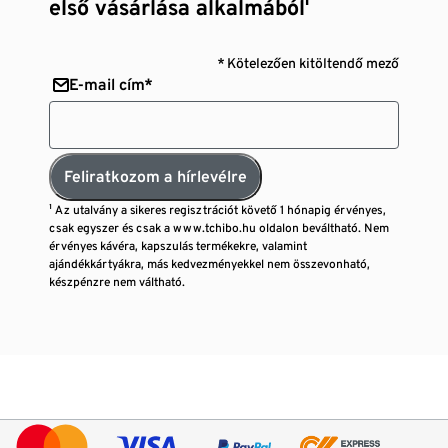
első vásárlása alkalmából¹
* Kötelezően kitöltendő mező
E-mail cím*
Feliratkozom a hírlevélre
¹ Az utalvány a sikeres regisztrációt követő 1 hónapig érvényes,
csak egyszer és csak a www.tchibo.hu oldalon beváltható. Nem
érvényes kávéra, kapszulás termékekre, valamint
ajándékkártyákra, más kedvezményekkel nem összevonható,
készpénzre nem váltható.