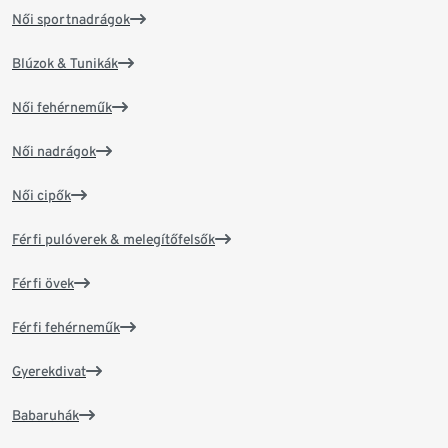
Női sportnadrágok
Blúzok & Tunikák
Női fehérneműk
Női nadrágok
Női cipők
Férfi pulóverek & melegítőfelsők
Férfi övek
Férfi fehérneműk
Gyerekdivat
Babaruhák