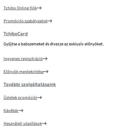
Tchibo Online fiók
Promóciós szabályzatok
TchiboCard
Gyűjtse a babszemeket és élvezze az exkluzív előnyöket.
Ingyenes regisztráció
Előnyök megtekintése
További szolgáltatásaink
Üzletek promóciói
Kávébár
Használati utasítások