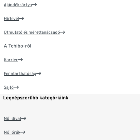
Ajándékkártya
Hírlevél
Útmutató és mérettanácsadó
A Tchibo-ról
Karrier
Fenntarthatóság
Sajtó
Legnépszerűbb kategóriáink
Női divat
Női órák