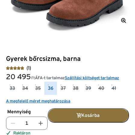
Gyerek bőrcsizma, barna
(1)
20 495
ÁFA-t tartalmaz
Szállítási költséget tartalmaz
Ft
33
34
35
36
37
38
39
40
41
A megfelelő méret meghatározása
Mennyiség
Kosárba
Raktáron