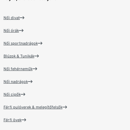
Női divat
Női órák
Női sportnadrágok
Blúzok & Tunikák
Női fehérneműk
Női nadrágok
Női cipők
Férfi pulóverek & melegítőfelsők
Férfi övek