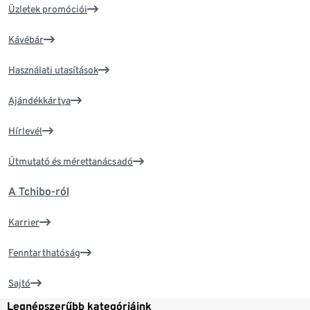
Üzletek promóciói
Kávébár
Használati utasítások
Ajándékkártya
Hírlevél
Útmutató és mérettanácsadó
A Tchibo-ról
Karrier
Fenntarthatóság
Sajtó
Legnépszerűbb kategóriáink