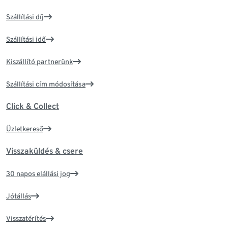
Szállítási díj
Szállítási idő
Kiszállító partnerünk
Szállítási cím módosítása
Click & Collect
Üzletkereső
Visszaküldés & csere
30 napos elállási jog
Jótállás
Visszatérítés