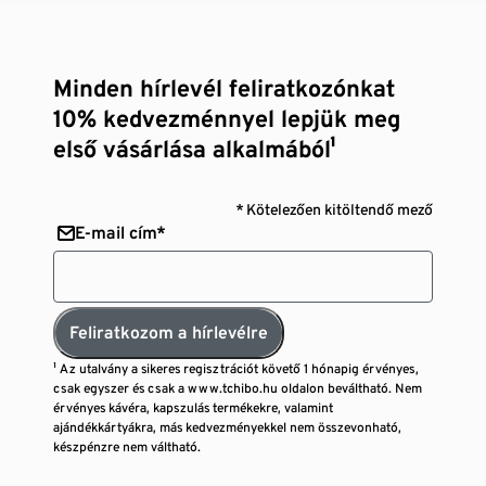
Minden hírlevél feliratkozónkat
10% kedvezménnyel lepjük meg
első vásárlása alkalmából¹
* Kötelezően kitöltendő mező
E-mail cím*
Feliratkozom a hírlevélre
¹ Az utalvány a sikeres regisztrációt követő 1 hónapig érvényes,
csak egyszer és csak a www.tchibo.hu oldalon beváltható. Nem
érvényes kávéra, kapszulás termékekre, valamint
ajándékkártyákra, más kedvezményekkel nem összevonható,
készpénzre nem váltható.