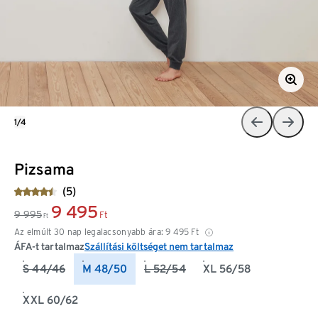
1/4
Pizsama
(5)
9 495
9 995
Ft
Ft
Az elmúlt 30 nap legalacsonyabb ára:
9 495
Ft
ÁFA-t tartalmaz
Szállítási költséget nem tartalmaz
S 44/46
M 48/50
L 52/54
XL 56/58
XXL 60/62