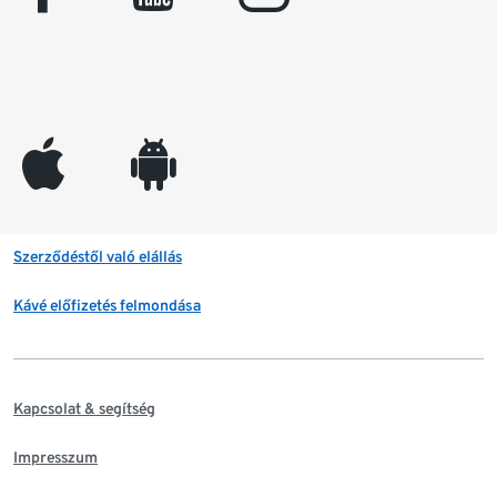
appleinc
android
Szerződéstől való elállás
Kávé előfizetés felmondása
Kapcsolat & segítség
Impresszum