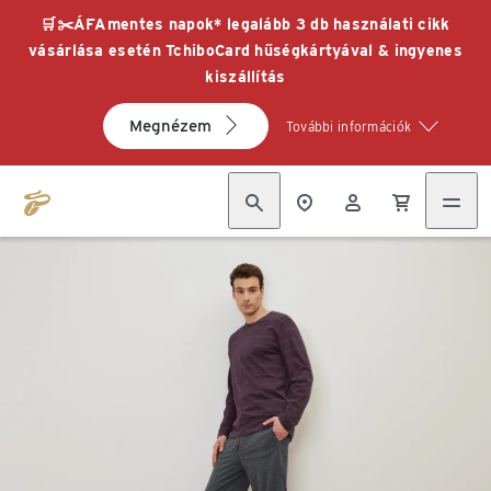
🛒✂️ÁFAmentes napok* legalább 3 db használati cikk
vásárlása esetén TchiboCard hűségkártyával & ingyenes
kiszállítás
Megnézem
További információk