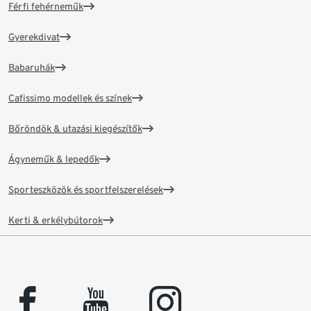
Férfi fehérneműk
Gyerekdivat
Babaruhák
Cafissimo modellek és színek
Bőröndök & utazási kiegészítők
Ágyneműk & lepedők
Sporteszközök és sportfelszerelések
Kerti & erkélybútorok
facebook
youtube
instagram