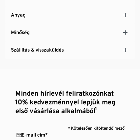
Anyag
Minőség
Szállítás & visszaküldés
Minden hírlevél feliratkozónkat
10% kedvezménnyel lepjük meg
első vásárlása alkalmából¹
* Kötelezően kitöltendő mező
E-mail cím*