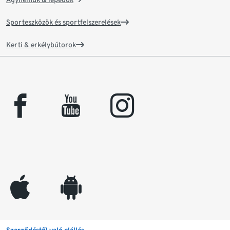
Sporteszközök és sportfelszerelések
Kerti & erkélybútorok
facebook
youtube
instagram
appleinc
android