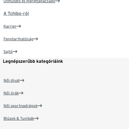
Útmutató és mérettanácsadó
A Tchibo-ról
Karrier
Fenntarthatóság
Sajtó
Legnépszerűbb kategóriáink
Női divat
Női órák
Női sportnadrágok
Blúzok & Tunikák