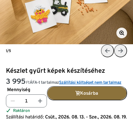
1/5
Készlet gyűrt képek készítéséhez
3 995
ÁFA-t tartalmaz
Szállítási költséget nem tartalmaz
Ft
Mennyiség
Kosárba
Raktáron
Szállítási határidő:
Csüt., 2026. 08. 13. - Sze., 2026. 08. 19.