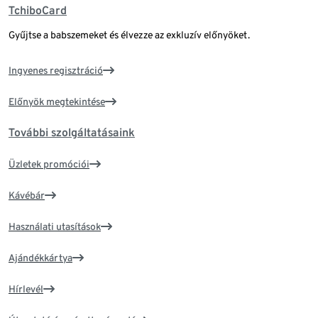
TchiboCard
Gyűjtse a babszemeket és élvezze az exkluzív előnyöket.
Ingyenes regisztráció
Előnyök megtekintése
További szolgáltatásaink
Üzletek promóciói
Kávébár
Használati utasítások
Ajándékkártya
Hírlevél