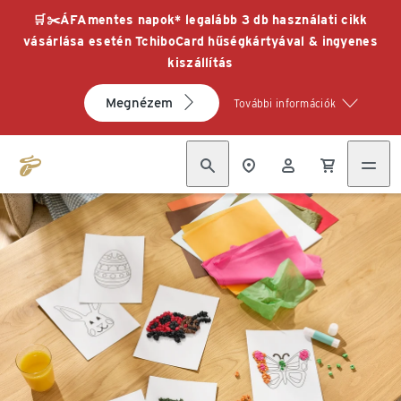
🛒✂️ÁFAmentes napok* legalább 3 db használati cikk
vásárlása esetén TchiboCard hűségkártyával & ingyenes
kiszállítás
Megnézem
További információk