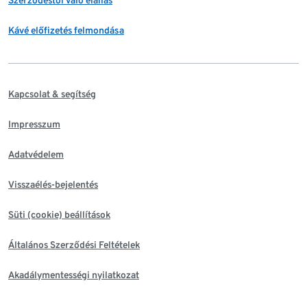
Szerződéstől való elállás
Kávé előfizetés felmondása
Kapcsolat & segítség
Impresszum
Adatvédelem
Visszaélés-bejelentés
Süti (cookie) beállítások
Általános Szerződési Feltételek
Akadálymentességi nyilatkozat