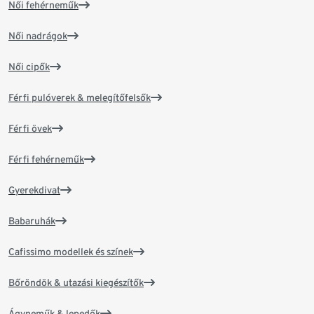
Női fehérneműk
Női nadrágok
Női cipők
Férfi pulóverek & melegítőfelsők
Férfi övek
Férfi fehérneműk
Gyerekdivat
Babaruhák
Cafissimo modellek és színek
Bőröndök & utazási kiegészítők
Ágyneműk & lepedők