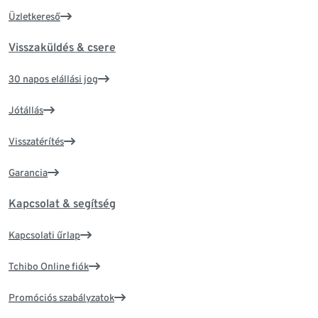
Üzletkereső
Visszaküldés & csere
30 napos elállási jog
Jótállás
Visszatérítés
Garancia
Kapcsolat & segítség
Kapcsolati űrlap
Tchibo Online fiók
Promóciós szabályzatok