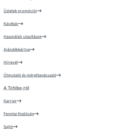
Üzletek promóciói
Kávébár
Használati utasítások
Ajándékkártya
Hírlevél
Útmutató és mérettanácsadó
A Tchibo-ról
Karrier
Fenntarthatóság
Sajtó