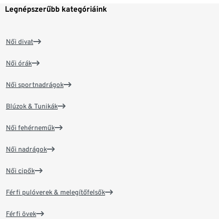
Legnépszerűbb kategóriáink
Női divat
Női órák
Női sportnadrágok
Blúzok & Tunikák
Női fehérneműk
Női nadrágok
Női cipők
Férfi pulóverek & melegítőfelsők
Férfi övek