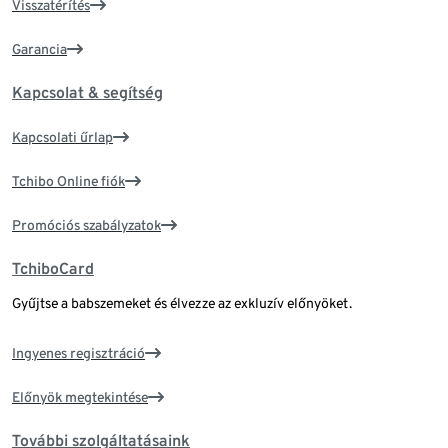
Visszatérítés
Garancia
Kapcsolat & segítség
Kapcsolati űrlap
Tchibo Online fiók
Promóciós szabályzatok
TchiboCard
Gyűjtse a babszemeket és élvezze az exkluzív előnyöket.
Ingyenes regisztráció
Előnyök megtekintése
További szolgáltatásaink