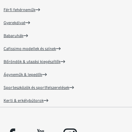
Férfi fehérneműk
Gyerekdivat
Babaruhák
Cafissimo modellek és színek
Bőröndök & utazási kiegészítők
Ágyneműk & lepedők
Sporteszközök és sportfelszerelések
Kerti & erkélybútorok