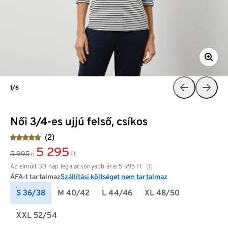
1/6
Női 3/4-es ujjú felső, csíkos
(2)
5 295
5 995
Ft
Ft
Az elmúlt 30 nap legalacsonyabb ára:
5 995
Ft
ÁFA-t tartalmaz
Szállítási költséget nem tartalmaz
S 36/38
M 40/42
L 44/46
XL 48/50
XXL 52/54