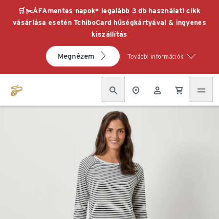
🛒✂️ÁFAmentes napok* legalább 3 db használati cikk
vásárlása esetén TchiboCard hűségkártyával & ingyenes
kiszállítás
Megnézem
További információk