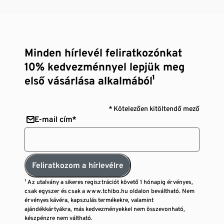
Minden hírlevél feliratkozónkat
10% kedvezménnyel lepjük meg
első vásárlása alkalmából¹
* Kötelezően kitöltendő mező
E-mail cím*
Feliratkozom a hírlevélre
¹ Az utalvány a sikeres regisztrációt követő 1 hónapig érvényes,
csak egyszer és csak a www.tchibo.hu oldalon beváltható. Nem
érvényes kávéra, kapszulás termékekre, valamint
ajándékkártyákra, más kedvezményekkel nem összevonható,
készpénzre nem váltható.