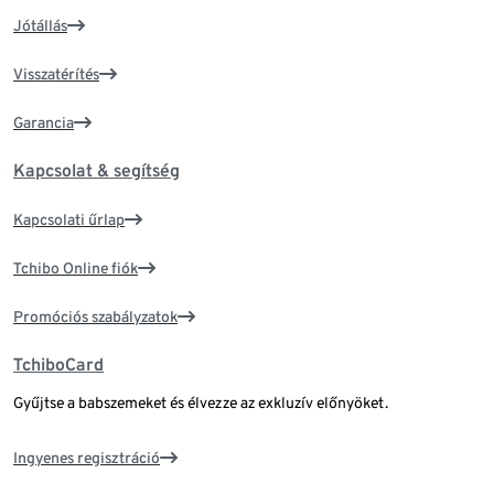
Jótállás
Visszatérítés
Garancia
Kapcsolat & segítség
Kapcsolati űrlap
Tchibo Online fiók
Promóciós szabályzatok
TchiboCard
Gyűjtse a babszemeket és élvezze az exkluzív előnyöket.
Ingyenes regisztráció