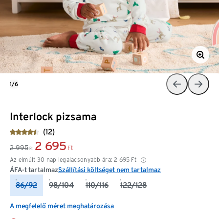
1/6
Interlock pizsama
(12)
2 695
2 995
Ft
Ft
Az elmúlt 30 nap legalacsonyabb ára:
2 695
Ft
ÁFA-t tartalmaz
Szállítási költséget nem tartalmaz
86/92
98/104
110/116
122/128
A megfelelő méret meghatározása