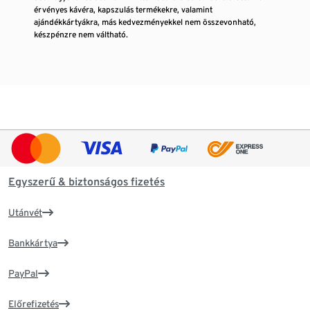
érvényes kávéra, kapszulás termékekre, valamint
ajándékkártyákra, más kedvezményekkel nem összevonható,
készpénzre nem váltható.
Egyszerű & biztonságos fizetés
Utánvét
Bankkártya
PayPal
Előrefizetés