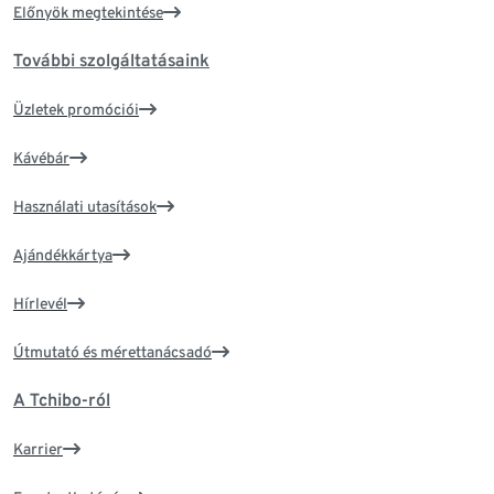
Előnyök megtekintése
További szolgáltatásaink
Üzletek promóciói
Kávébár
Használati utasítások
Ajándékkártya
Hírlevél
Útmutató és mérettanácsadó
A Tchibo-ról
Karrier