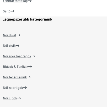
Fenntarthatóság
Sajtó
Legnépszerűbb kategóriáink
Női divat
Női órák
Női sportnadrágok
Blúzok & Tunikák
Női fehérneműk
Női nadrágok
Női cipők