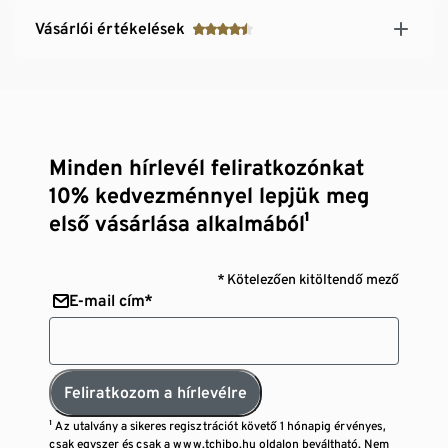
Vásárlói értékelések
Minden hírlevél feliratkozónkat
10% kedvezménnyel lepjük meg
első vásárlása alkalmából¹
* Kötelezően kitöltendő mező
E-mail cím*
Feliratkozom a hírlevélre
¹ Az utalvány a sikeres regisztrációt követő 1 hónapig érvényes,
csak egyszer és csak a www.tchibo.hu oldalon beváltható. Nem