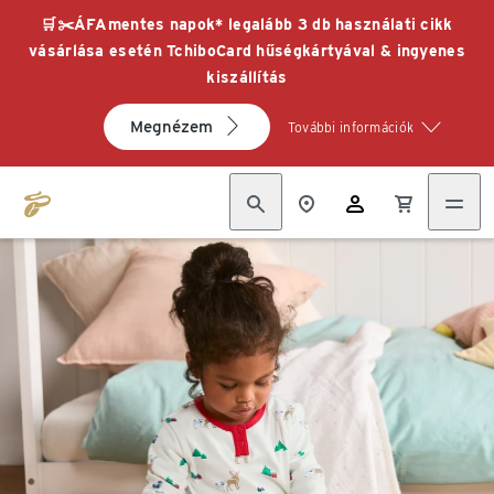
🛒✂️ÁFAmentes napok* legalább 3 db használati cikk
vásárlása esetén TchiboCard hűségkártyával & ingyenes
kiszállítás
Megnézem
További információk