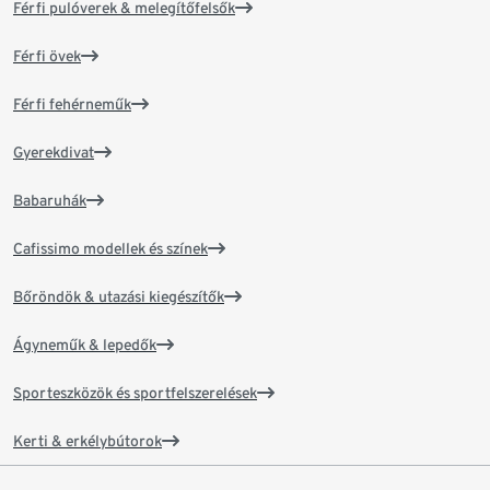
Férfi pulóverek & melegítőfelsők
Férfi övek
Férfi fehérneműk
Gyerekdivat
Babaruhák
Cafissimo modellek és színek
Bőröndök & utazási kiegészítők
Ágyneműk & lepedők
Sporteszközök és sportfelszerelések
Kerti & erkélybútorok