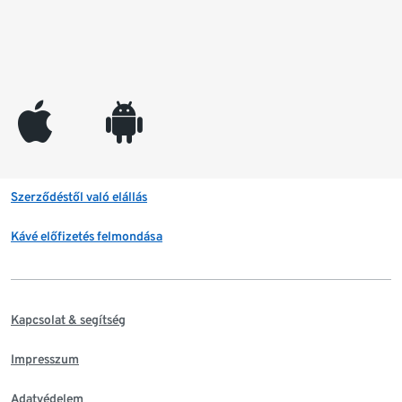
appleinc
android
Szerződéstől való elállás
Kávé előfizetés felmondása
Kapcsolat & segítség
Impresszum
Adatvédelem