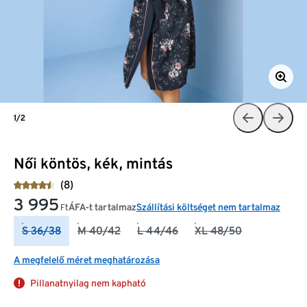
1/2
Női köntös, kék, mintás
(8)
3 995
ÁFA-t tartalmaz
Szállítási költséget nem tartalmaz
Ft
S 36/38
M 40/42
L 44/46
XL 48/50
A megfelelő méret meghatározása
Pillanatnyilag nem kapható