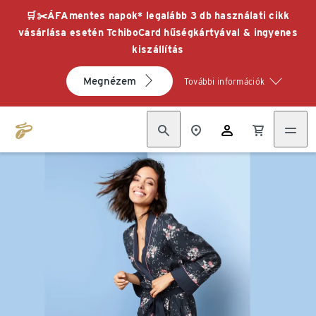
🛒✂️ÁFAmentes napok* legalább 3 db használati cikk
vásárlása esetén TchiboCard hűségkártyával & ingyenes
kiszállítás
Megnézem
További információk