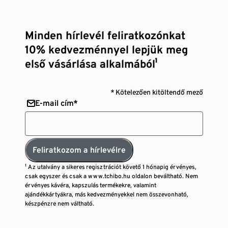
Minden hírlevél feliratkozónkat
10% kedvezménnyel lepjük meg
első vásárlása alkalmából¹
* Kötelezően kitöltendő mező
E-mail cím*
Feliratkozom a hírlevélre
¹ Az utalvány a sikeres regisztrációt követő 1 hónapig érvényes,
csak egyszer és csak a www.tchibo.hu oldalon beváltható. Nem
érvényes kávéra, kapszulás termékekre, valamint
ajándékkártyákra, más kedvezményekkel nem összevonható,
készpénzre nem váltható.