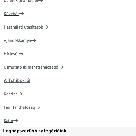
Üzletek promóciói
Kávébár
Használati utasítások
Ajándékkártya
Hírlevél
Útmutató és mérettanácsadó
A Tchibo-ról
Karrier
Fenntarthatóság
Sajtó
Legnépszerűbb kategóriáink