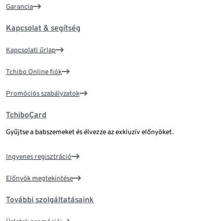
Garancia
Kapcsolat & segítség
Kapcsolati űrlap
Tchibo Online fiók
Promóciós szabályzatok
TchiboCard
Gyűjtse a babszemeket és élvezze az exkluzív előnyöket.
Ingyenes regisztráció
Előnyök megtekintése
További szolgáltatásaink