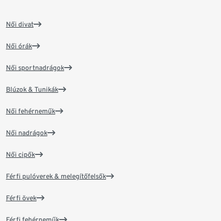
Női divat
Női órák
Női sportnadrágok
Blúzok & Tunikák
Női fehérneműk
Női nadrágok
Női cipők
Férfi pulóverek & melegítőfelsők
Férfi övek
Férfi fehérneműk