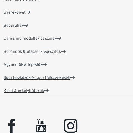
Gyerekdivat
Babaruhák
Cafissimo modellek és színek
Bőröndök & utazási kiegészítők
Ágyneműk & lepedők
Sporteszközök és sportfelszerelések
Kerti & erkélybútorok
facebook
youtube
instagram