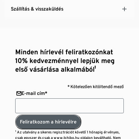
Szállítás & visszaküldés
Minden hírlevél feliratkozónkat
10% kedvezménnyel lepjük meg
első vásárlása alkalmából¹
* Kötelezően kitöltendő mező
E-mail cím*
Feliratkozom a hírlevélre
¹ Az utalvány a sikeres regisztrációt követő 1 hónapig érvényes,
csak egyszer és csak a www.tchibo.hu oldalon beváltható. Nem