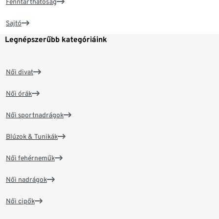
Fenntarthatóság
Sajtó
Legnépszerűbb kategóriáink
Női divat
Női órák
Női sportnadrágok
Blúzok & Tunikák
Női fehérneműk
Női nadrágok
Női cipők