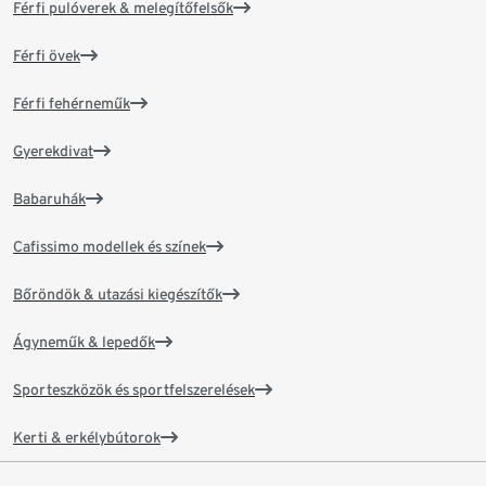
Férfi pulóverek & melegítőfelsők
Férfi övek
Férfi fehérneműk
Gyerekdivat
Babaruhák
Cafissimo modellek és színek
Bőröndök & utazási kiegészítők
Ágyneműk & lepedők
Sporteszközök és sportfelszerelések
Kerti & erkélybútorok