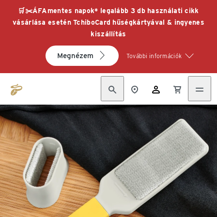
🛒✂️ÁFAmentes napok* legalább 3 db használati cikk
vásárlása esetén TchiboCard hűségkártyával & ingyenes
kiszállítás
Megnézem
További információk