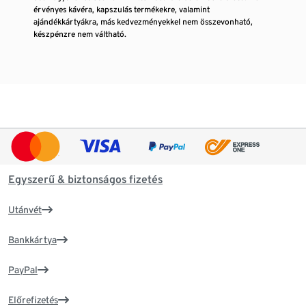
érvényes kávéra, kapszulás termékekre, valamint
ajándékkártyákra, más kedvezményekkel nem összevonható,
készpénzre nem váltható.
Egyszerű & biztonságos fizetés
Utánvét
Bankkártya
PayPal
Előrefizetés