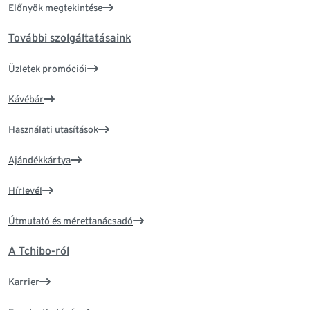
Előnyök megtekintése
További szolgáltatásaink
Üzletek promóciói
Kávébár
Használati utasítások
Ajándékkártya
Hírlevél
Útmutató és mérettanácsadó
A Tchibo-ról
Karrier