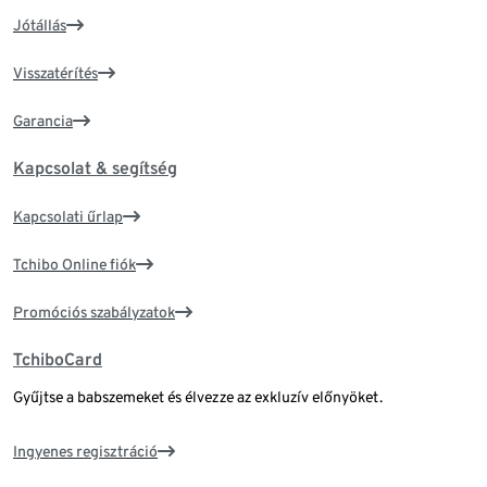
Jótállás
Visszatérítés
Garancia
Kapcsolat & segítség
Kapcsolati űrlap
Tchibo Online fiók
Promóciós szabályzatok
TchiboCard
Gyűjtse a babszemeket és élvezze az exkluzív előnyöket.
Ingyenes regisztráció