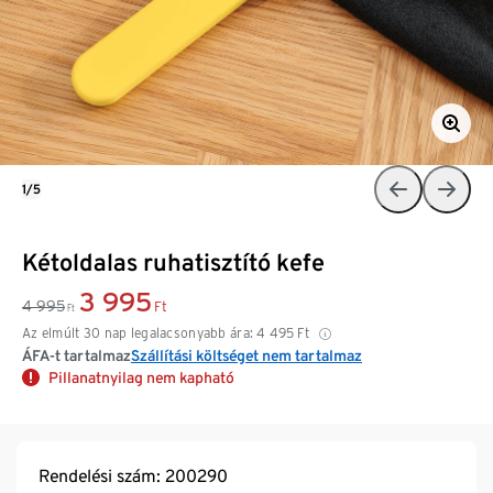
1/5
Kétoldalas ruhatisztító kefe
3 995
4 995
Ft
Ft
Az elmúlt 30 nap legalacsonyabb ára:
4 495
Ft
ÁFA-t tartalmaz
Szállítási költséget nem tartalmaz
Pillanatnyilag nem kapható
Rendelési szám: 200290