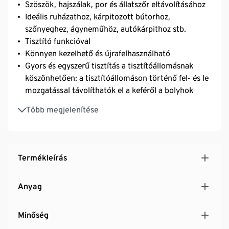
Szöszök, hajszálak, por és állatszőr eltávolításához
Ideális ruházathoz, kárpitozott bútorhoz,
szőnyeghez, ágyneműhöz, autókárpithoz stb.
Tisztító funkcióval
Könnyen kezelhető és újrafelhasználható
Gyors és egyszerű tisztítás a tisztítóállomásnak
köszönhetően: a tisztítóállomáson történő fel- és le
mozgatással távolíthatók el a keféről a bolyhok
A tisztítóállomás állványként is szolgál
Több megjelenítése
A nyilak mutatják a kefemozgás optimális irányát
Termékleírás
Anyag
Minőség