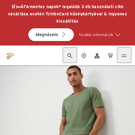
🛒✂️ÁFAmentes napok* legalább 3 db használati cikk
vásárlása esetén TchiboCard hűségkártyával & ingyenes
kiszállítás
Megnézem
További információk