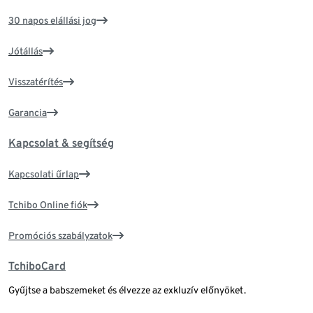
30 napos elállási jog
Jótállás
Visszatérítés
Garancia
Kapcsolat & segítség
Kapcsolati űrlap
Tchibo Online fiók
Promóciós szabályzatok
TchiboCard
Gyűjtse a babszemeket és élvezze az exkluzív előnyöket.