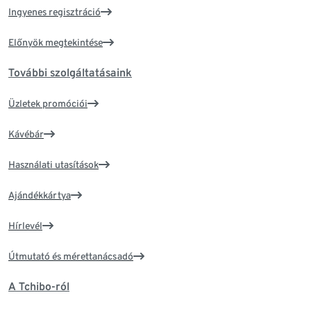
Ingyenes regisztráció
Előnyök megtekintése
További szolgáltatásaink
Üzletek promóciói
Kávébár
Használati utasítások
Ajándékkártya
Hírlevél
Útmutató és mérettanácsadó
A Tchibo-ról