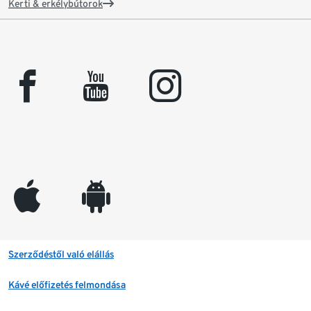
Kerti & erkélybútorok
facebook
youtube
instagram
appleinc
android
Szerződéstől való elállás
Kávé előfizetés felmondása