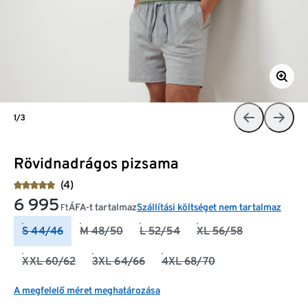
1/3
Rövidnadrágos pizsama
(4)
6 995
ÁFA-t tartalmaz
Szállítási költséget nem tartalmaz
Ft
S 44/46
M 48/50
L 52/54
XL 56/58
XXL 60/62
3XL 64/66
4XL 68/70
A megfelelő méret meghatározása