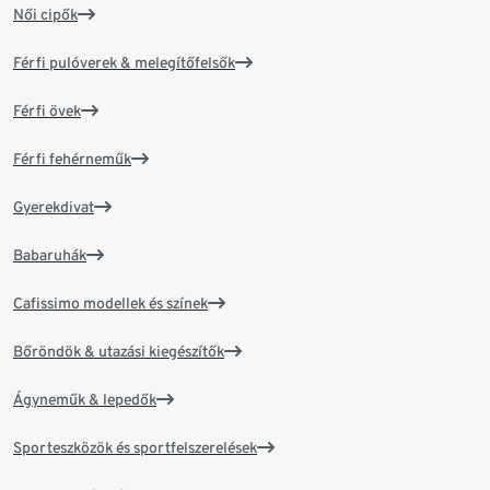
Női cipők
Férfi pulóverek & melegítőfelsők
Férfi övek
Férfi fehérneműk
Gyerekdivat
Babaruhák
Cafissimo modellek és színek
Bőröndök & utazási kiegészítők
Ágyneműk & lepedők
Sporteszközök és sportfelszerelések