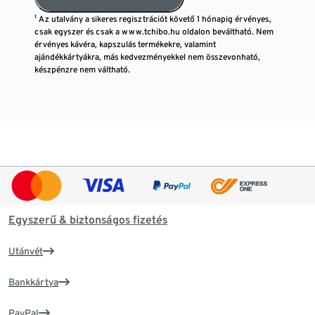
¹ Az utalvány a sikeres regisztrációt követő 1 hónapig érvényes,
csak egyszer és csak a www.tchibo.hu oldalon beváltható. Nem
érvényes kávéra, kapszulás termékekre, valamint
ajándékkártyákra, más kedvezményekkel nem összevonható,
készpénzre nem váltható.
Egyszerű & biztonságos fizetés
Utánvét
Bankkártya
PayPal