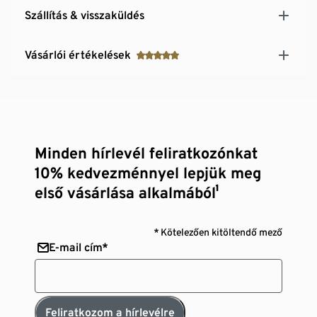
Szállítás & visszaküldés
Vásárlói értékelések
Minden hírlevél feliratkozónkat
10% kedvezménnyel lepjük meg
első vásárlása alkalmából¹
* Kötelezően kitöltendő mező
E-mail cím*
Feliratkozom a hírlevélre