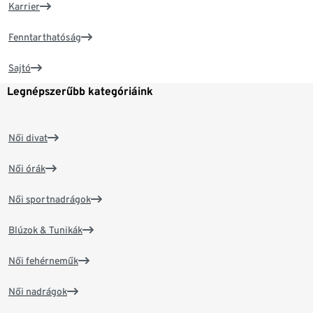
Karrier
Fenntarthatóság
Sajtó
Legnépszerűbb kategóriáink
Női divat
Női órák
Női sportnadrágok
Blúzok & Tunikák
Női fehérneműk
Női nadrágok