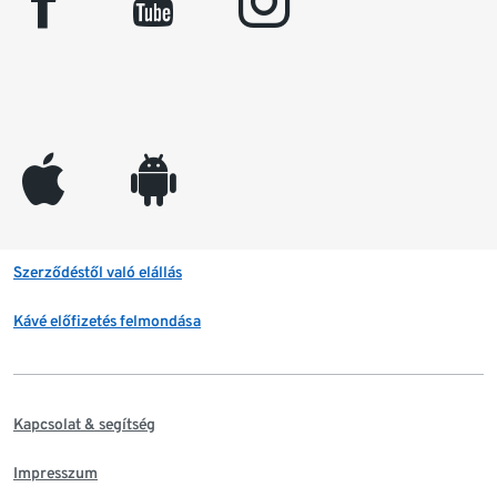
facebook
youtube
instagram
appleinc
android
Szerződéstől való elállás
Kávé előfizetés felmondása
Kapcsolat & segítség
Impresszum