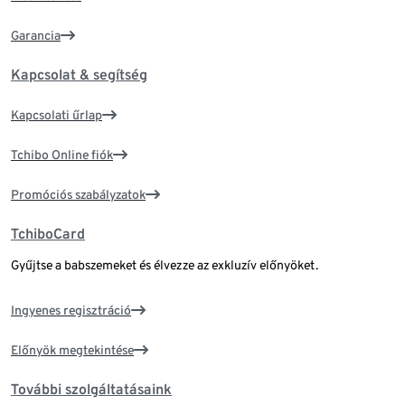
Garancia
Kapcsolat & segítség
Kapcsolati űrlap
Tchibo Online fiók
Promóciós szabályzatok
TchiboCard
Gyűjtse a babszemeket és élvezze az exkluzív előnyöket.
Ingyenes regisztráció
Előnyök megtekintése
További szolgáltatásaink