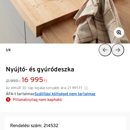
1/4
Nyújtó- és gyúródeszka
16 995
21 995
Ft
Ft
Az elmúlt 30 nap legalacsonyabb ára:
21 995
Ft
ÁFA-t tartalmaz
Szállítási költséget nem tartalmaz
Pillanatnyilag nem kapható
Rendelési szám: 214532