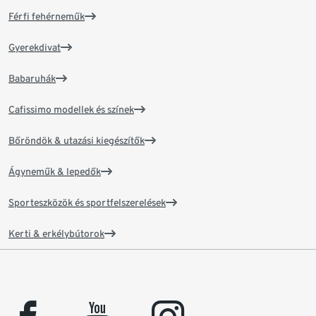
Férfi fehérneműk
Gyerekdivat
Babaruhák
Cafissimo modellek és színek
Bőröndök & utazási kiegészítők
Ágyneműk & lepedők
Sporteszközök és sportfelszerelések
Kerti & erkélybútorok