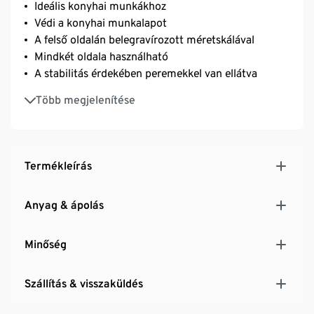
Ideális konyhai munkákhoz
Védi a konyhai munkalapot
A felső oldalán belegravírozott méretskálával
Mindkét oldala használható
A stabilitás érdekében peremekkel van ellátva
Kiváló minőségű, masszív, FSC® minősített
Több megjelenítése
kaucsukfából
Termékleírás
Anyag & ápolás
Minőség
Szállítás & visszaküldés