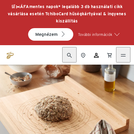
🛒✂️ÁFAmentes napok* legalább 3 db használati cikk
vásárlása esetén TchiboCard hűségkártyával & ingyenes
kiszállítás
Megnézem
További információk