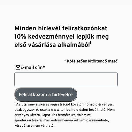
Minden hírlevél feliratkozónkat
10% kedvezménnyel lepjük meg
első vásárlása alkalmából¹
* Kötelezően kitöltendő mező
E-mail cím*
Feliratkozom a hírlevélre
¹ Az utalvány a sikeres regisztrációt követő 1 hónapig érvényes,
csak egyszer és csak a www.tchibo.hu oldalon beváltható. Nem
érvényes kávéra, kapszulás termékekre, valamint
ajándékkártyákra, más kedvezményekkel nem összevonható,
készpénzre nem váltható.