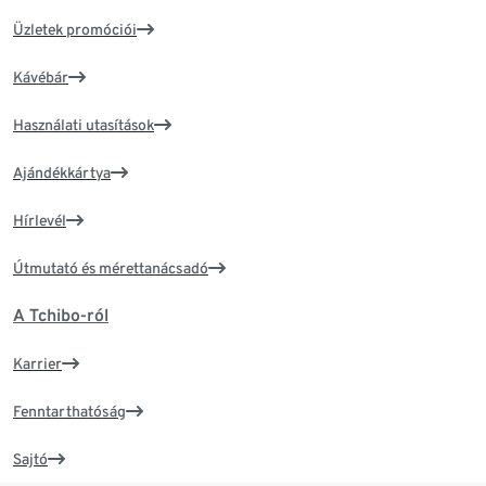
Üzletek promóciói
Kávébár
Használati utasítások
Ajándékkártya
Hírlevél
Útmutató és mérettanácsadó
A Tchibo-ról
Karrier
Fenntarthatóság
Sajtó