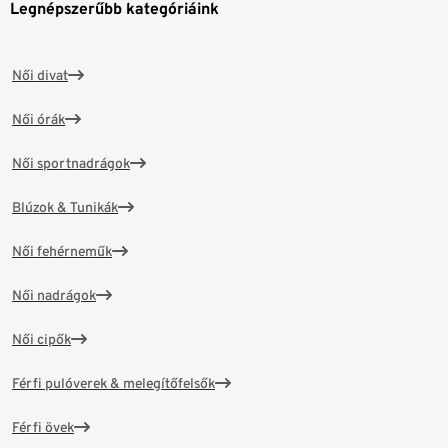
Legnépszerűbb kategóriáink
Női divat
Női órák
Női sportnadrágok
Blúzok & Tunikák
Női fehérneműk
Női nadrágok
Női cipők
Férfi pulóverek & melegítőfelsők
Férfi övek