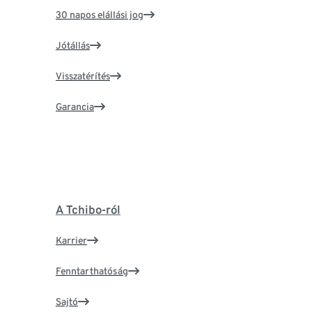
30 napos elállási jog
Jótállás
Visszatérítés
Garancia
A Tchibo-ról
Karrier
Fenntarthatóság
Sajtó