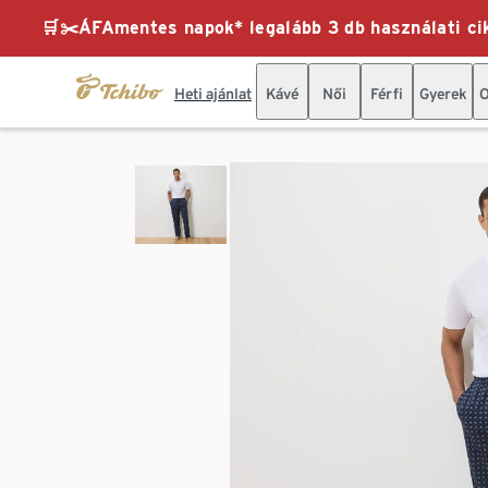
🛒✂️ÁFAmentes napok* legalább 3 db használati cik
Heti ajánlat
Kávé
Női
Férfi
Gyerek
O