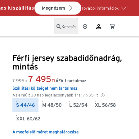
es kiszállítás
Megnézem
További információk
Keresés
Férfi jersey szabadidőnadrág,
mintás
7 495
7 995
ÁFA-t tartalmaz
Ft
Ft
Szállítási költséget nem tartalmaz
Az elmúlt 30 nap legalacsonyabb ára:
7 995
Ft
S 44/46
M 48/50
L 52/54
XL 56/58
XXL 60/62
A megfelelő méret meghatározása