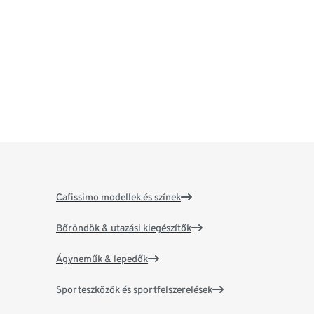
Cafissimo modellek és színek
Bőröndök & utazási kiegészítők
Ágyneműk & lepedők
Sporteszközök és sportfelszerelések