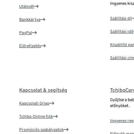
Ingyenes kisz
Utánvét
Szállítási díj
Bankkártya
Szállítási idő
PayPal
Kiszállító p
Előrefizetés
Szállítási c
Kapcsolat & segítség
TchiboCar
Gyűjtse a ba
Kapcsolati űrlap
előnyöket.
Tchibo Online fiók
Ingyenes reg
Promóciós szabályzatok
Előnyök meg