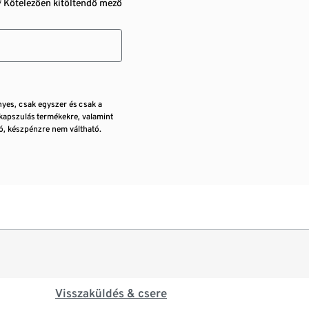
* Kötelezően kitöltendő mező
nyes, csak egyszer és csak a
kapszulás termékekre, valamint
, készpénzre nem váltható.
Visszaküldés & csere