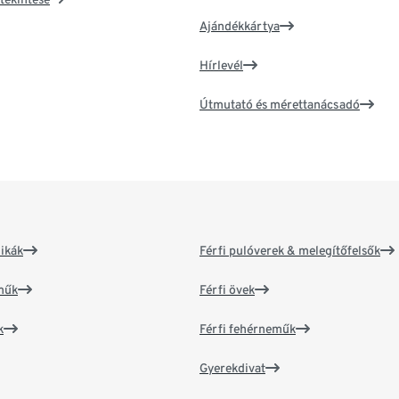
Ajándékkártya
Hírlevél
Útmutató és mérettanácsadó
ikák
Férfi pulóverek & melegítőfelsők
műk
Férfi övek
k
Férfi fehérneműk
Gyerekdivat