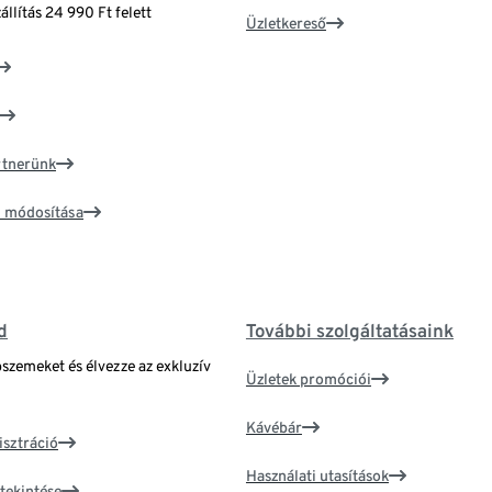
állítás 24 990 Ft felett
Üzletkereső
artnerünk
ím módosítása
d
További szolgáltatásaink
bszemeket és élvezze az exkluzív
Üzletek promóciói
Kávébár
isztráció
Használati utasítások
tekintése