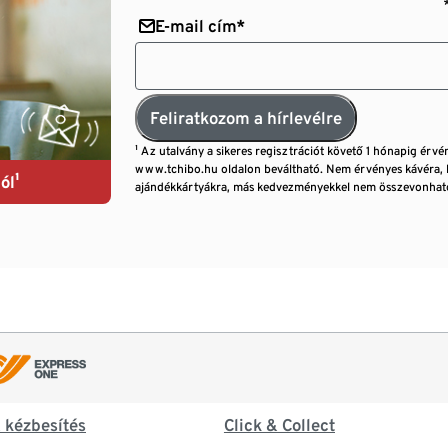
E-mail cím*
Feliratkozom a hírlevélre
¹ Az utalvány a sikeres regisztrációt követő 1 hónapig érvé
www.tchibo.hu oldalon beváltható. Nem érvényes kávéra, 
ól¹
ajándékkártyákra, más kedvezményekkel nem összevonható
& kézbesítés
Click & Collect