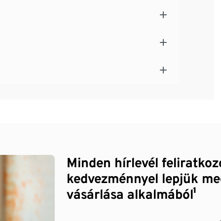
Minden hírlevél feliratko
kedvezménnyel lepjük me
vásárlása alkalmából¹