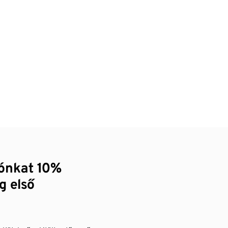
zónkat 10%
g első