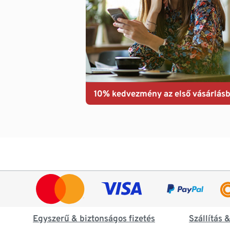
10% kedvezmény az első vásárlásb
Egyszerű & biztonságos fizetés
Szállítás 