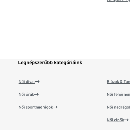
Legnépszerűbb kategóriáink
Női divat
Blúzok & Tun
Női órák
Női fehérne
Női sportnadrágok
Női nadrágo
Női cipők