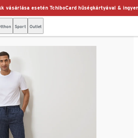
k vásárlása esetén TchiboCard hűségkártyával & ingyen
tthon
Sport
Outlet