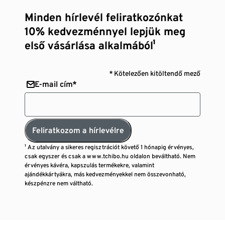
Minden hírlevél feliratkozónkat
10% kedvezménnyel lepjük meg
első vásárlása alkalmából¹
* Kötelezően kitöltendő mező
E-mail cím*
Feliratkozom a hírlevélre
¹ Az utalvány a sikeres regisztrációt követő 1 hónapig érvényes,
csak egyszer és csak a www.tchibo.hu oldalon beváltható. Nem
érvényes kávéra, kapszulás termékekre, valamint
ajándékkártyákra, más kedvezményekkel nem összevonható,
készpénzre nem váltható.