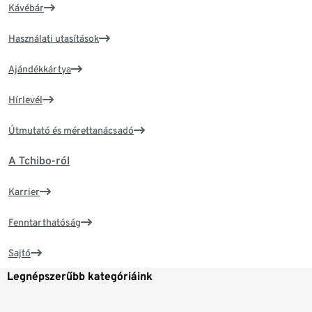
Kávébár
Használati utasítások
Ajándékkártya
Hírlevél
Útmutató és mérettanácsadó
A Tchibo-ról
Karrier
Fenntarthatóság
Sajtó
Legnépszerűbb kategóriáink