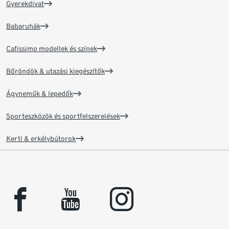
Gyerekdivat
Babaruhák
Cafissimo modellek és színek
Bőröndök & utazási kiegészítők
Ágyneműk & lepedők
Sporteszközök és sportfelszerelések
Kerti & erkélybútorok
facebook
youtube
instagram