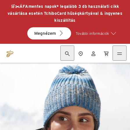
🛒✂️ÁFAmentes napok* legalább 3 db használati cikk
vásárlása esetén TchiboCard hűségkártyával & ingyenes
kiszállítás
Megnézem
További információk