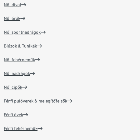
Női divat
Női órák
Női sportnadrágok
Blúzok & Tunikák
Női fehérneműk
Női nadrágok
Női cipők
Férfi pulóverek & melegítőfelsők
Férfi övek
Férfi fehérneműk