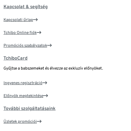
Kapcsolat & segítség
Kapcsolati űrlap
Tchibo Online fiók
Promóciós szabályzatok
TchiboCard
Gyűjtse a babszemeket és élvezze az exkluzív előnyöket.
Ingyenes regisztráció
Előnyök megtekintése
További szolgáltatásaink
Üzletek promóciói