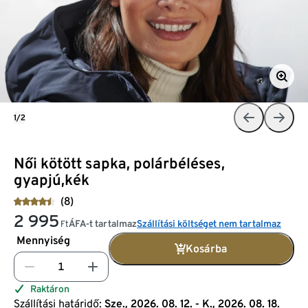
1/2
Női kötött sapka, polárbéléses,
gyapjú,kék
(8)
2 995
ÁFA-t tartalmaz
Szállítási költséget nem tartalmaz
Ft
Mennyiség
Kosárba
Raktáron
Szállítási határidő:
Sze., 2026. 08. 12. - K., 2026. 08. 18.