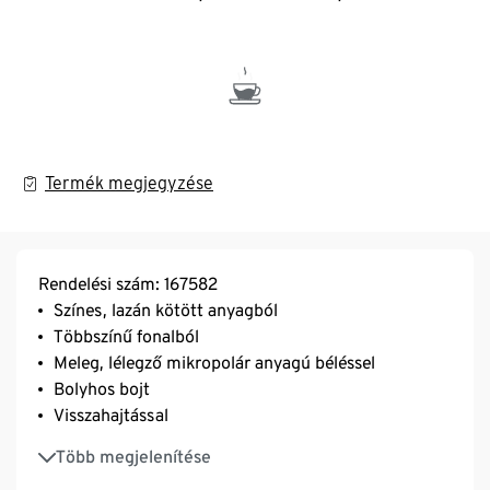
Termék megjegyzése
Rendelési szám: 167582
Színes, lazán kötött anyagból
Többszínű fonalból
Meleg, lélegző mikropolár anyagú béléssel
Bolyhos bojt
Visszahajtással
Egy méret
Több megjelenítése
Gyapjúval (RWS tanúsítvánnyal rendelkező)