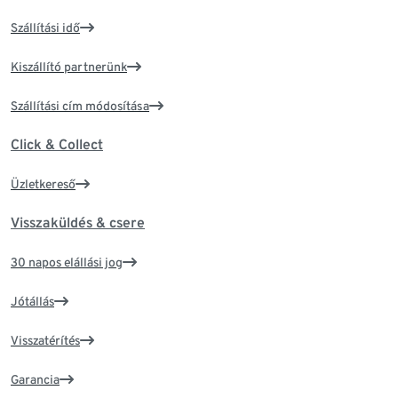
Szállítási idő
Kiszállító partnerünk
Szállítási cím módosítása
Click & Collect
Üzletkereső
Visszaküldés & csere
30 napos elállási jog
Jótállás
Visszatérítés
Garancia