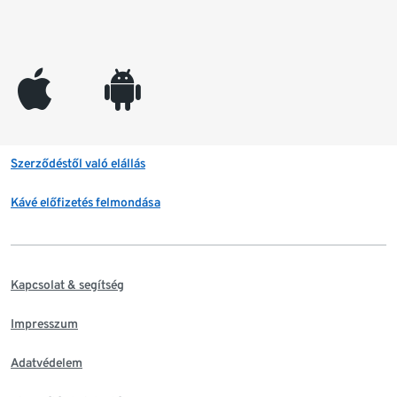
appleinc
android
Szerződéstől való elállás
Kávé előfizetés felmondása
Kapcsolat & segítség
Impresszum
Adatvédelem