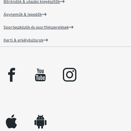
Bőröndök & utazási kiegészítők
Ágyneműk & lepedők
Sporteszközök és sportfelszerelések
Kerti & erkélybútorok
facebook
youtube
instagram
appleinc
android