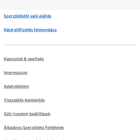
Szerződéstől való elállás
Kávé előfizetés felmondása
Kapcsolat & segítség
Impresszum
Adatvédelem
Visszaélés-bejelentés
Süti (cookie) beállítások
Általános Szerződési Feltételek