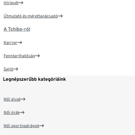
Hírlevél
Útmutató és mérettanácsadó
A Tchibo-ról
Karrier
Fenntarthatóság
Sajtó
Legnépszerűbb kategóriáink
Női divat
Női órák
Női sportnadrágok