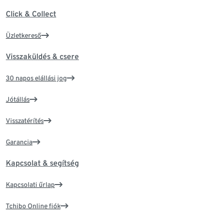
Click & Collect
Üzletkereső
Visszaküldés & csere
30 napos elállási jog
Jótállás
Visszatérítés
Garancia
Kapcsolat & segítség
Kapcsolati űrlap
Tchibo Online fiók