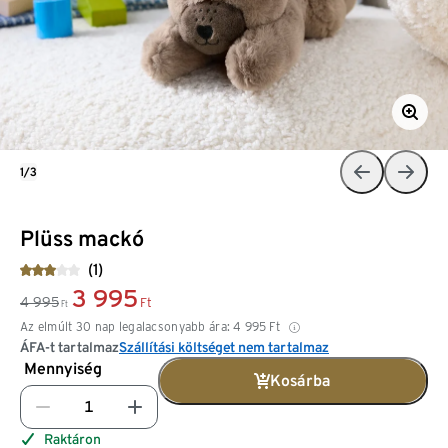
1/3
Plüss mackó
(1)
3 995
4 995
Ft
Ft
Az elmúlt 30 nap legalacsonyabb ára:
4 995
Ft
ÁFA-t tartalmaz
Szállítási költséget nem tartalmaz
Mennyiség
Kosárba
Raktáron