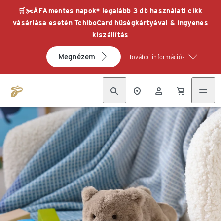
🛒✂️ÁFAmentes napok* legalább 3 db használati cikk
vásárlása esetén TchiboCard hűségkártyával & ingyenes
kiszállítás
Megnézem
További információk