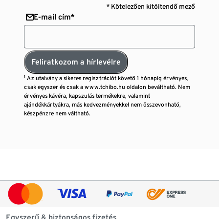
* Kötelezően kitöltendő mező
E-mail cím*
Feliratkozom a hírlevélre
¹ Az utalvány a sikeres regisztrációt követő 1 hónapig érvényes,
csak egyszer és csak a www.tchibo.hu oldalon beváltható. Nem
érvényes kávéra, kapszulás termékekre, valamint
ajándékkártyákra, más kedvezményekkel nem összevonható,
készpénzre nem váltható.
Egyszerű & biztonságos fizetés