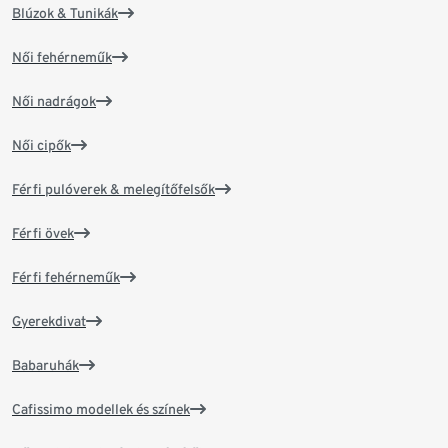
Blúzok & Tunikák
Női fehérneműk
Női nadrágok
Női cipők
Férfi pulóverek & melegítőfelsők
Férfi övek
Férfi fehérneműk
Gyerekdivat
Babaruhák
Cafissimo modellek és színek