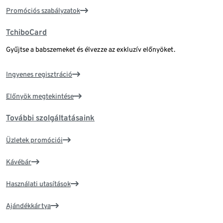
Promóciós szabályzatok
TchiboCard
Gyűjtse a babszemeket és élvezze az exkluzív előnyöket.
Ingyenes regisztráció
Előnyök megtekintése
További szolgáltatásaink
Üzletek promóciói
Kávébár
Használati utasítások
Ajándékkártya