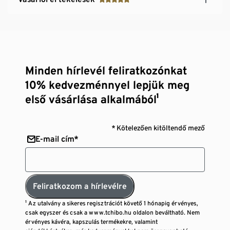
Minden hírlevél feliratkozónkat
10% kedvezménnyel lepjük meg
első vásárlása alkalmából¹
* Kötelezően kitöltendő mező
E-mail cím*
Feliratkozom a hírlevélre
¹ Az utalvány a sikeres regisztrációt követő 1 hónapig érvényes,
csak egyszer és csak a www.tchibo.hu oldalon beváltható. Nem
érvényes kávéra, kapszulás termékekre, valamint