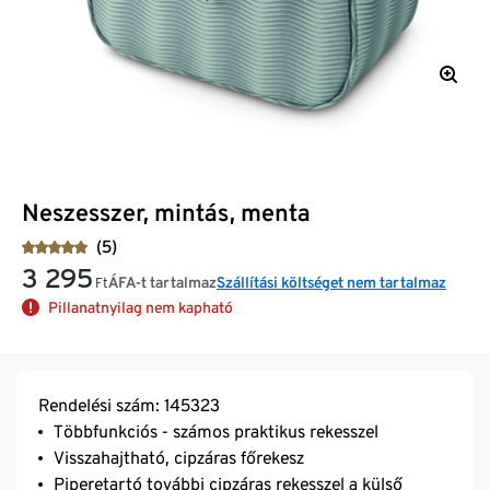
Neszesszer, mintás, menta
(5)
3 295
ÁFA-t tartalmaz
Szállítási költséget nem tartalmaz
Ft
Pillanatnyilag nem kapható
Rendelési szám: 145323
Többfunkciós - számos praktikus rekesszel
Visszahajtható, cipzáras főrekesz
Piperetartó további cipzáras rekesszel a külső