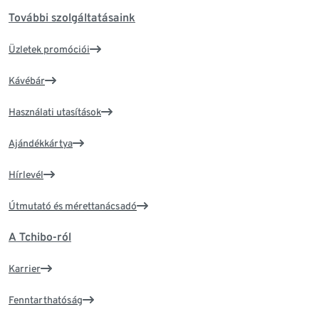
További szolgáltatásaink
Üzletek promóciói
Kávébár
Használati utasítások
Ajándékkártya
Hírlevél
Útmutató és mérettanácsadó
A Tchibo-ról
Karrier
Fenntarthatóság