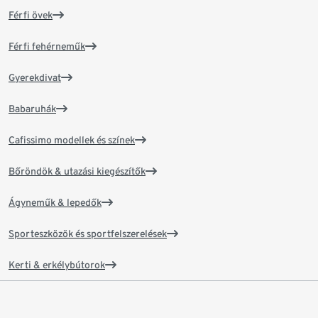
Férfi övek
Férfi fehérneműk
Gyerekdivat
Babaruhák
Cafissimo modellek és színek
Bőröndök & utazási kiegészítők
Ágyneműk & lepedők
Sporteszközök és sportfelszerelések
Kerti & erkélybútorok