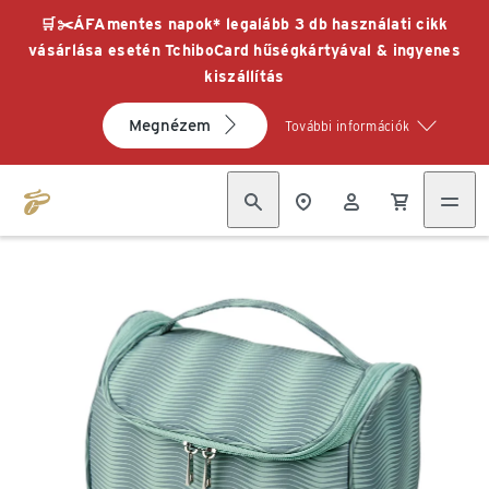
🛒✂️ÁFAmentes napok* legalább 3 db használati cikk
vásárlása esetén TchiboCard hűségkártyával & ingyenes
kiszállítás
Megnézem
További információk