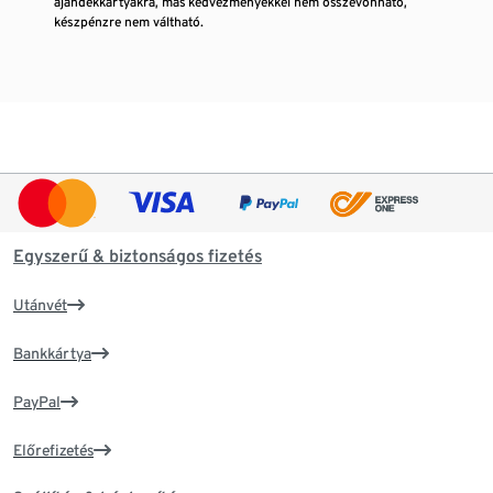
ajándékkártyákra, más kedvezményekkel nem összevonható,
készpénzre nem váltható.
Egyszerű & biztonságos fizetés
Utánvét
Bankkártya
PayPal
Előrefizetés