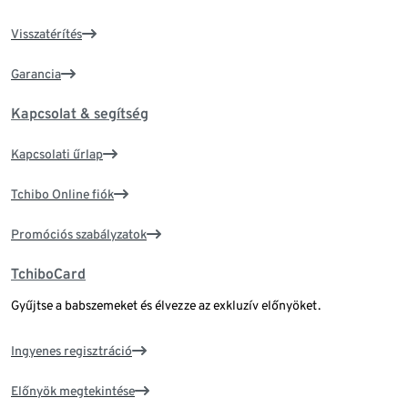
Visszatérítés
Garancia
Kapcsolat & segítség
Kapcsolati űrlap
Tchibo Online fiók
Promóciós szabályzatok
TchiboCard
Gyűjtse a babszemeket és élvezze az exkluzív előnyöket.
Ingyenes regisztráció
Előnyök megtekintése