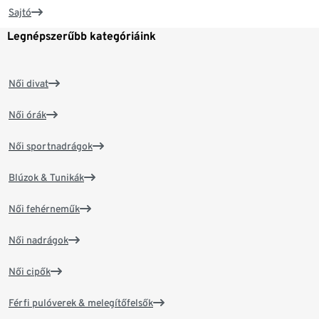
Sajtó
Legnépszerűbb kategóriáink
Női divat
Női órák
Női sportnadrágok
Blúzok & Tunikák
Női fehérneműk
Női nadrágok
Női cipők
Férfi pulóverek & melegítőfelsők