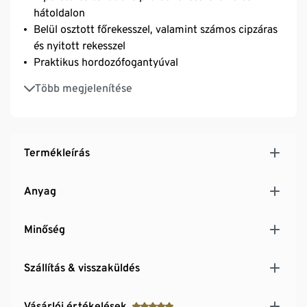
hátoldalon
Belül osztott főrekesszel, valamint számos cipzáras
és nyitott rekesszel
Praktikus hordozófogantyúval
A bélés vízlepergető
Több megjelenítése
Termékleírás
Anyag
Minőség
Szállítás & visszaküldés
Vásárlói értékelések