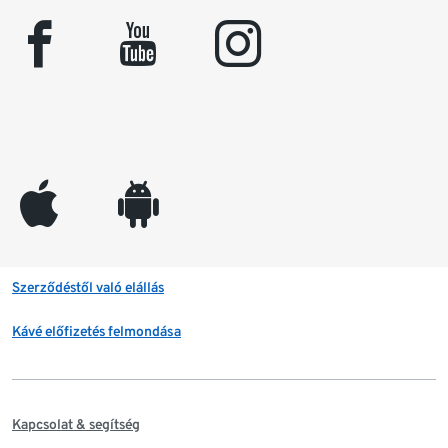
facebook
youtube
instagram
appleinc
android
Szerződéstől való elállás
Kávé előfizetés felmondása
Kapcsolat & segítség