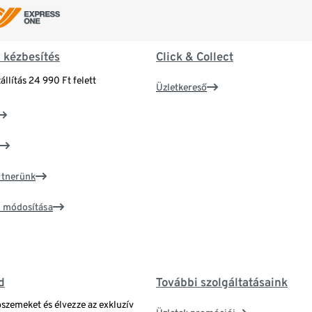
& kézbesítés
Click & Collect
állítás 24 990 Ft felett
Üzletkereső
artnerünk
ím módosítása
d
További szolgáltatásaink
bszemeket és élvezze az exkluzív