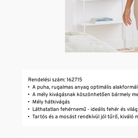
Rendelési szám: 162715
A puha, rugalmas anyag optimális alakformá
A mély kivágásnak köszönhetően bármely mel
Mély hátkivágás
Láthatatlan fehérnemű - ideális fehér és vilá
Tartós és a mosást rendkívül jól tűrő, kiváló