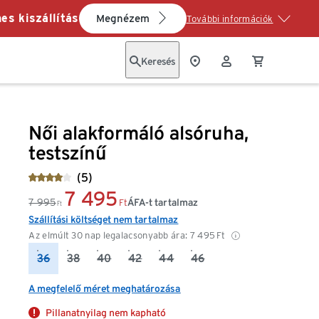
es kiszállítás
Megnézem
További információk
Keresés
Női alakformáló alsóruha,
testszínű
(5)
7 495
7 995
ÁFA-t tartalmaz
Ft
Ft
Szállítási költséget nem tartalmaz
Az elmúlt 30 nap legalacsonyabb ára:
7 495
Ft
36
38
40
42
44
46
A megfelelő méret meghatározása
Pillanatnyilag nem kapható