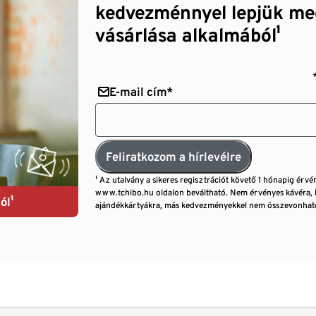
kedvezménnyel lepjük me
vásárlása alkalmából¹
E-mail cím*
Feliratkozom a hírlevélre
¹ Az utalvány a sikeres regisztrációt követő 1 hónapig érvé
www.tchibo.hu oldalon beváltható. Nem érvényes kávéra, 
ól¹
ajándékkártyákra, más kedvezményekkel nem összevonható