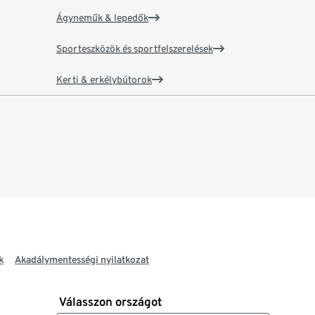
Ágyneműk & lepedők
Sporteszközök és sportfelszerelések
Kerti & erkélybútorok
k
Akadálymentességi nyilatkozat
Válasszon országot