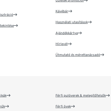
Üzletek promóciói
Kávébár
isztráció
Használati utasítások
tekintése
Ajándékkártya
Hírlevél
Útmutató és mérettanácsadó
ikák
Férfi pulóverek & melegítőfelsők
műk
Férfi övek