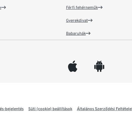
k
Férfi fehérneműk
Gyerekdivat
Babaruhák
appleinc
android
és-bejelentés
Süti (cookie) beállítások
Általános Szerződési Feltétele