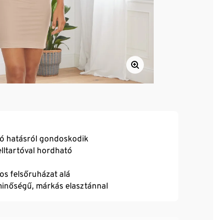
ló hatásról gondoskodik
ltartóval hordható
gos felsőruházat alá
 minőségű, márkás elasztánnal