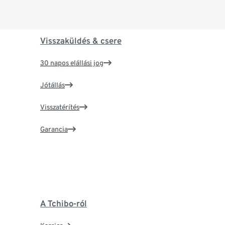
Visszaküldés & csere
30 napos elállási jog
Jótállás
Visszatérítés
Garancia
A Tchibo-ról