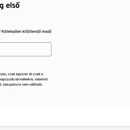
g első
* Kötelezően kitöltendő mező
nyes, csak egyszer és csak a
kapszulás termékekre, valamint
, készpénzre nem váltható.