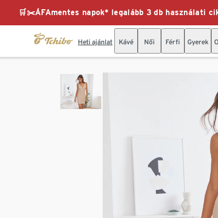
🛒✂️ÁFAmentes napok* legalább 3 db használati cik
Heti ajánlat
Kávé
Női
Férfi
Gyerek
O