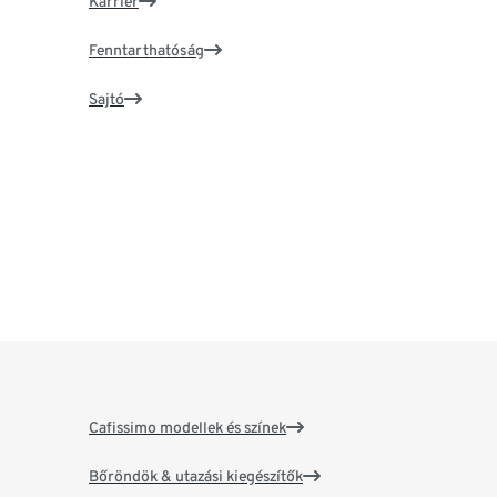
Karrier
Fenntarthatóság
Sajtó
Cafissimo modellek és színek
Bőröndök & utazási kiegészítők