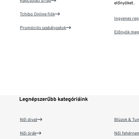
Kapcsolati űrlap
előnyöket.
Tchibo Online fiók
Ingyenes reg
Promóciós szabályzatok
Előnyök meg
Legnépszerűbb kategóriáink
Női divat
Blúzok & Tun
Női órák
Női fehérne