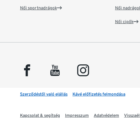
Női sportnadrágok
Női nadrágo
Női cipők
facebook
youtube
instagram
Szerződéstől való elállás
Kávé előfizetés felmondása
Kapcsolat & segítség
Impresszum
Adatvédelem
Visszaél