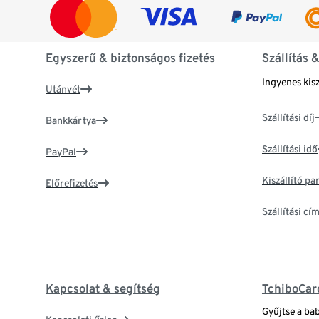
Egyszerű & biztonságos fizetés
Szállítás 
Ingyenes kisz
Utánvét
Szállítási díj
Bankkártya
Szállítási idő
PayPal
Kiszállító p
Előrefizetés
Szállítási c
Kapcsolat & segítség
TchiboCar
Gyűjtse a ba