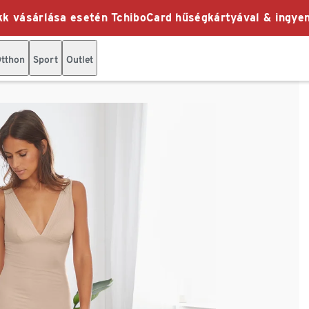
k vásárlása esetén TchiboCard hűségkártyával & ingyen
tthon
Sport
Outlet