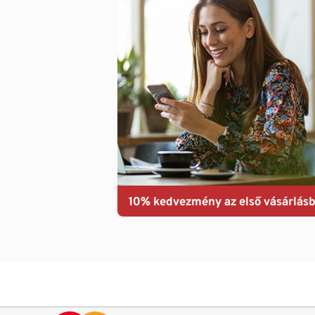
10% kedvezmény az első vásárlásb