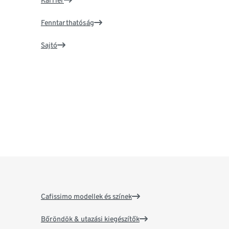
Karrier
Fenntarthatóság
Sajtó
Cafissimo modellek és színek
Bőröndök & utazási kiegészítők