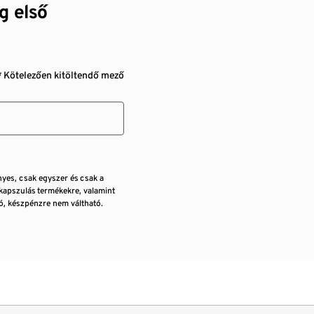
g első
* Kötelezően kitöltendő mező
nyes, csak egyszer és csak a
kapszulás termékekre, valamint
, készpénzre nem váltható.