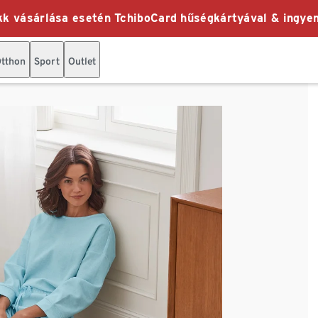
k vásárlása esetén TchiboCard hűségkártyával & ingyen
tthon
Sport
Outlet