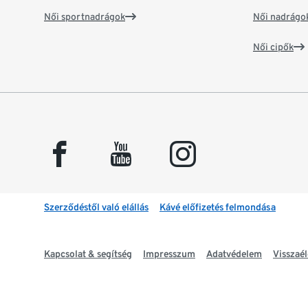
Női sportnadrágok
Női nadrágo
Női cipők
facebook
youtube
instagram
Szerződéstől való elállás
Kávé előfizetés felmondása
Kapcsolat & segítség
Impresszum
Adatvédelem
Visszaél