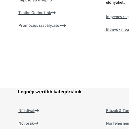
Kapcsolati űrlap
előnyöket.
Tchibo Online fiók
Ingyenes reg
Promóciós szabályzatok
Előnyök meg
Legnépszerűbb kategóriáink
Női divat
Blúzok & Tun
Női órák
Női fehérne