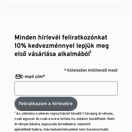
Minden hírlevél feliratkozónkat
10% kedvezménnyel lepjük meg
első vásárlása alkalmából¹
* Kötelezően kitöltendő mező
E-mail cím*
Feliratkozom a hírlevélre
¹ Az utalvány a sikeres regisztrációt követő 1 hónapig érvényes,
csak egyszer és csak a www.tchibo.hu oldalon beváltható. Nem
érvényes kávéra, kapszulás termékekre, valamint
ajándékkártyákra, más kedvezményekkel nem összevonható,