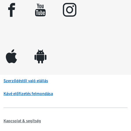
facebook
youtube
instagram
appleinc
android
Szerződéstől való elállás
Kávé előfizetés felmondása
Kapcsolat & segítség