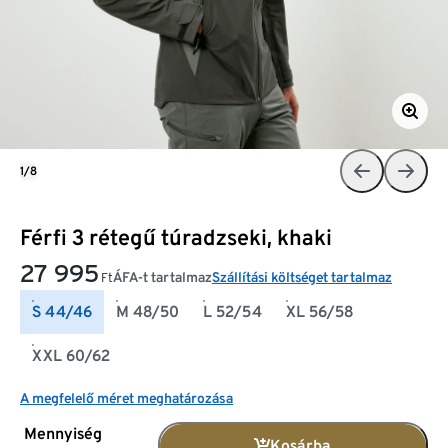
1/8
Férfi 3 rétegű túradzseki, khaki
27 995
ÁFA-t tartalmaz
Szállítási költséget tartalmaz
Ft
S 44/46
M 48/50
L 52/54
XL 56/58
XXL 60/62
A megfelelő méret meghatározása
Mennyiség
Kosárba