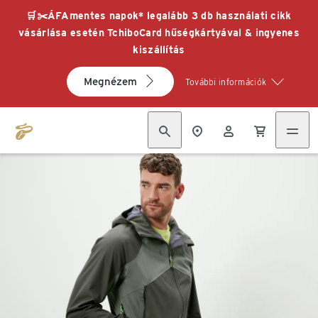
🛒✂️ÁFAmentes napok* legalább 3 db használati cikk
vásárlása esetén TchiboCard hűségkártyával & ingyenes
kiszállítás
Megnézem
További információk