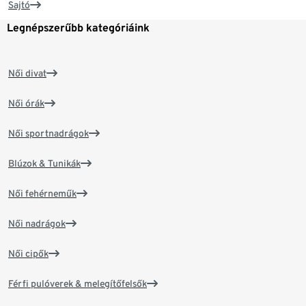
Sajtó
Legnépszerűbb kategóriáink
Női divat
Női órák
Női sportnadrágok
Blúzok & Tunikák
Női fehérneműk
Női nadrágok
Női cipők
Férfi pulóverek & melegítőfelsők