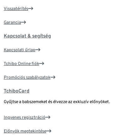
Visszatérítés
Garancia
Kapcsolat & segítség
Kapcsolati űrlap
Tchibo Online fiók
Promóciós szabályzatok
TchiboCard
Gyűjtse a babszemeket és élvezze az exkluzív előnyöket.
Ingyenes regisztráció
Előnyök megtekintése