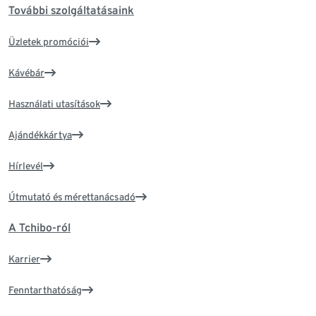
További szolgáltatásaink
Üzletek promóciói
Kávébár
Használati utasítások
Ajándékkártya
Hírlevél
Útmutató és mérettanácsadó
A Tchibo-ról
Karrier
Fenntarthatóság