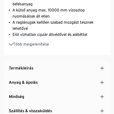
bélésanyag
A külső anyag max. 10000 mm vízoszlop
nyomásának áll ellen
A raglánujjak kellően szabad mozgást tesznek
lehetővé
Elöl vízhatlan cipzár állvédővel és alátéttel
A kapucni bősége és magassága húzózsinórral
Több megjelenítése
állítható
A karok alatt optimális szellőzést biztosító kialakítás
2 nagy oldalzseb vízhatlan cipzárakkal
Az ujjak bősége pántokkal állítható
Termékleírás
Az alsó szegélye húzózsinórral állítható
Hálós belső zseb és cipzáras zseb
Anyag & ápolás
Környezetbarát evoPel impregnálással
Minőség
Szállítás & visszaküldés