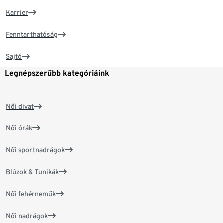
Karrier
Fenntarthatóság
Sajtó
Legnépszerűbb kategóriáink
Női divat
Női órák
Női sportnadrágok
Blúzok & Tunikák
Női fehérneműk
Női nadrágok