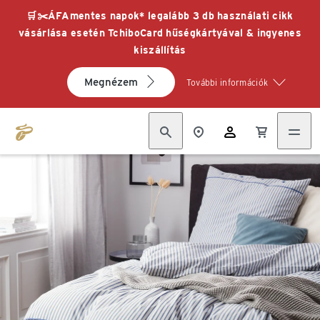
🛒✂️ÁFAmentes napok* legalább 3 db használati cikk
vásárlása esetén TchiboCard hűségkártyával & ingyenes
kiszállítás
Megnézem
További információk