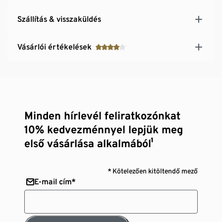
Szállítás & visszaküldés
Vásárlói értékelések
Minden hírlevél feliratkozónkat
10% kedvezménnyel lepjük meg
első vásárlása alkalmából¹
* Kötelezően kitöltendő mező
E-mail cím*