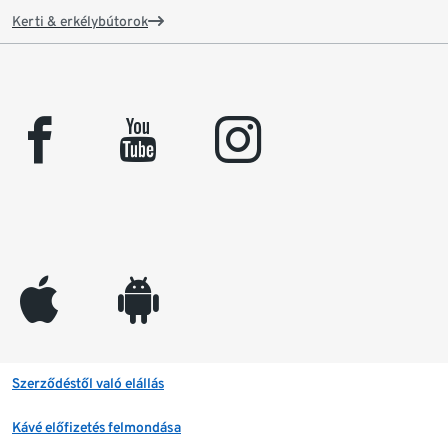
Kerti & erkélybútorok
facebook
youtube
instagram
appleinc
android
Szerződéstől való elállás
Kávé előfizetés felmondása