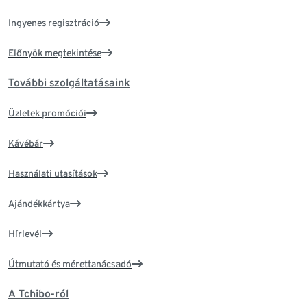
Ingyenes regisztráció
Előnyök megtekintése
További szolgáltatásaink
Üzletek promóciói
Kávébár
Használati utasítások
Ajándékkártya
Hírlevél
Útmutató és mérettanácsadó
A Tchibo-ról