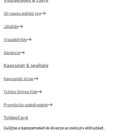
Visszaküldés & csere
30 napos elállási jog
Jótállás
Visszatérítés
Garancia
Kapcsolat & segítség
Kapcsolati űrlap
Tchibo Online fiók
Promóciós szabályzatok
TchiboCard
Gyűjtse a babszemeket és élvezze az exkluzív előnyöket.