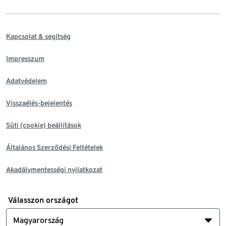
Kapcsolat & segítség
Impresszum
Adatvédelem
Visszaélés-bejelentés
Süti (cookie) beállítások
Általános Szerződési Feltételek
Akadálymentességi nyilatkozat
Válasszon országot
Magyarország