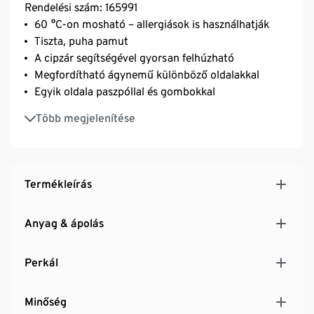
Rendelési szám: 165991
60 °C-on mosható – allergiások is használhatják
Tiszta, puha pamut
A cipzár segítségével gyorsan felhúzható
Megfordítható ágynemű különböző oldalakkal
Egyik oldala paszpóllal és gombokkal
Különösen puha, könnyű és sima
Több megjelenítése
Sűrű szövésű, strapabíró
Hőkiegyenlítő és nedvszívó
Termékleírás
Anyag & ápolás
Perkál
Minőség