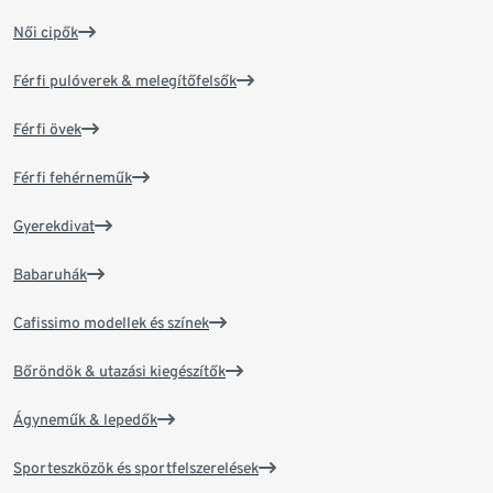
Női cipők
Férfi pulóverek & melegítőfelsők
Férfi övek
Férfi fehérneműk
Gyerekdivat
Babaruhák
Cafissimo modellek és színek
Bőröndök & utazási kiegészítők
Ágyneműk & lepedők
Sporteszközök és sportfelszerelések