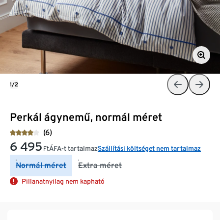
1/2
Perkál ágynemű, normál méret
(6)
6 495
ÁFA-t tartalmaz
Szállítási költséget nem tartalmaz
Ft
Normál méret
Extra méret
Pillanatnyilag nem kapható