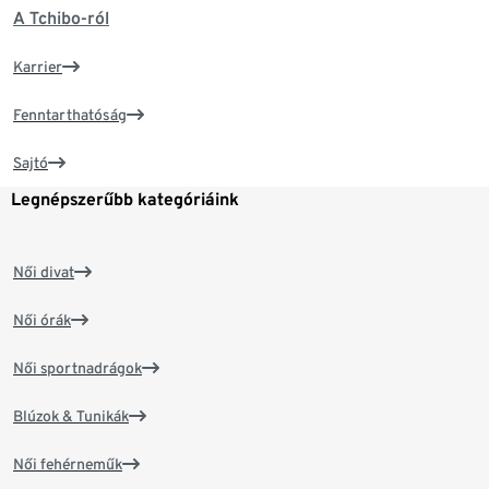
A Tchibo-ról
Karrier
Fenntarthatóság
Sajtó
Legnépszerűbb kategóriáink
Női divat
Női órák
Női sportnadrágok
Blúzok & Tunikák
Női fehérneműk