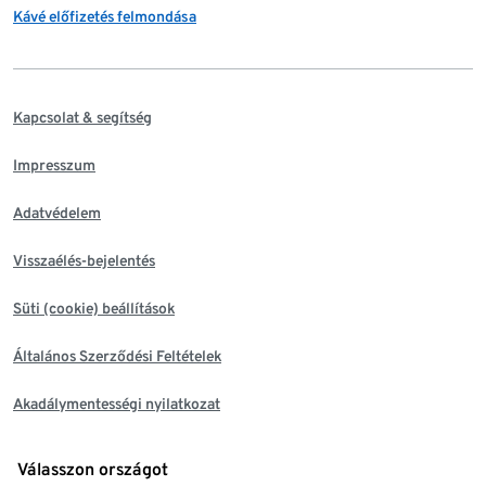
Kávé előfizetés felmondása
Kapcsolat & segítség
Impresszum
Adatvédelem
Visszaélés-bejelentés
Süti (cookie) beállítások
Általános Szerződési Feltételek
Akadálymentességi nyilatkozat
Válasszon országot