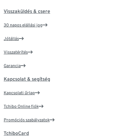
Visszaküldés & csere
30 napos elállási jog
Jótállás
Visszatérítés
Garancia
Kapcsolat & segítség
Kapcsolati űrlap
Tchibo Online fiók
Promóciós szabályzatok
TchiboCard