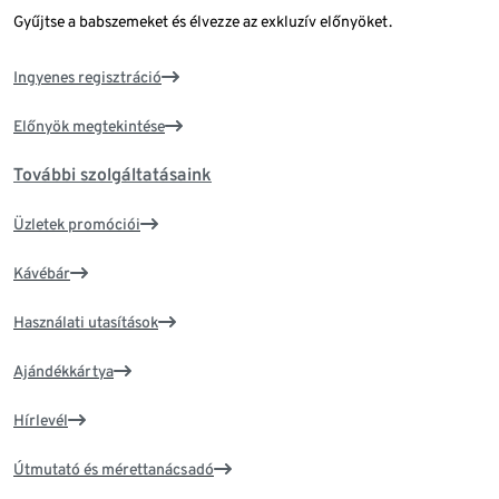
Gyűjtse a babszemeket és élvezze az exkluzív előnyöket.
Ingyenes regisztráció
Előnyök megtekintése
További szolgáltatásaink
Üzletek promóciói
Kávébár
Használati utasítások
Ajándékkártya
Hírlevél
Útmutató és mérettanácsadó