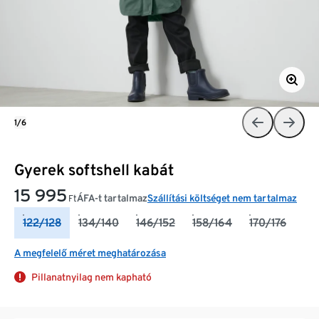
1/6
Gyerek softshell kabát
15 995
ÁFA-t tartalmaz
Szállítási költséget nem tartalmaz
Ft
122/128
134/140
146/152
158/164
170/176
A megfelelő méret meghatározása
Pillanatnyilag nem kapható