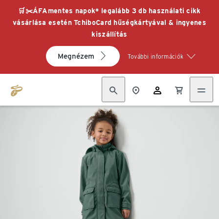
🛒✂️ÁFAmentes napok* legalább 3 db használati cikk
vásárlása esetén TchiboCard hűségkártyával & ingyenes
kiszállítás
Megnézem
További információk