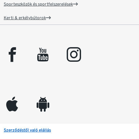
Sporteszközök és sportfelszerelések
Kerti & erkélybútorok
facebook
youtube
instagram
appleinc
android
Szerződéstől való elállás