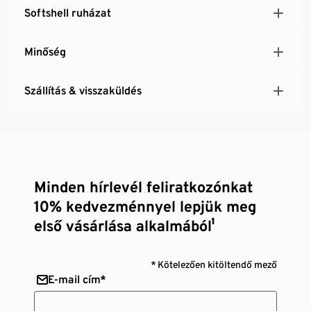
Softshell ruházat
Minőség
Szállítás & visszaküldés
Minden hírlevél feliratkozónkat
10% kedvezménnyel lepjük meg
első vásárlása alkalmából¹
* Kötelezően kitöltendő mező
E-mail cím*