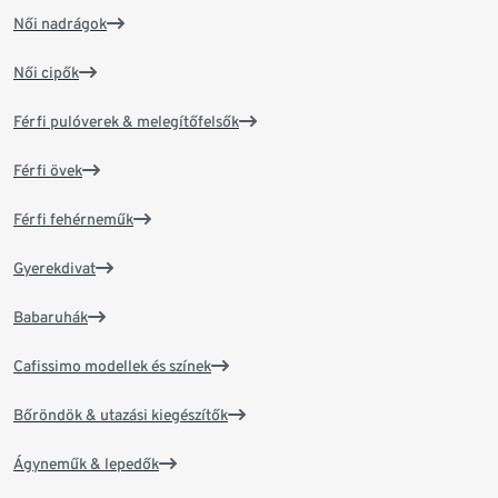
Női nadrágok
Női cipők
Férfi pulóverek & melegítőfelsők
Férfi övek
Férfi fehérneműk
Gyerekdivat
Babaruhák
Cafissimo modellek és színek
Bőröndök & utazási kiegészítők
Ágyneműk & lepedők