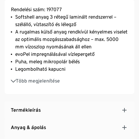
Rendelési szám: 197077
Softshell anyag 3 rétegű laminált rendszerrel –
szélálló, víztaszító és lélegző
A rugalmas külső anyag rendkívül kényelmes viselet
az optimális mozgásszabadsághoz – max. 5000
mm vízoszlop nyomásának áll ellen
evoPel impregnálásával vízlepergető
Puha, meleg mikropolár bélés
Legombolható kapucni
Rejtett cipzár
Több megjelenítése
Termékleírás
Anyag & ápolás