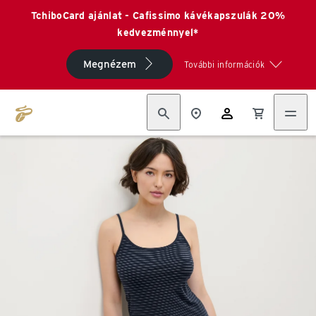
TchiboCard ajánlat - Cafissimo kávékapszulák 20%
kedvezménnyel*
Megnézem
További információk