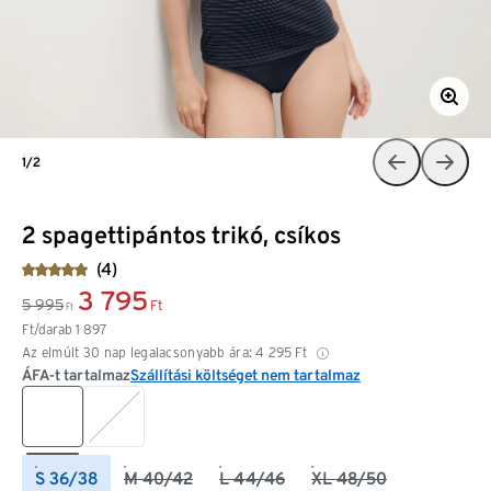
1/2
2 spagettipántos trikó, csíkos
(4)
3 795
5 995
Ft
Ft
Ft/darab
1 897
Az elmúlt 30 nap legalacsonyabb ára:
4 295
Ft
ÁFA-t tartalmaz
Szállítási költséget nem tartalmaz
S 36/38
M 40/42
L 44/46
XL 48/50