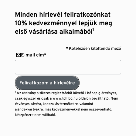
Minden hírlevél feliratkozónkat
10% kedvezménnyel lepjük meg
első vásárlása alkalmából¹
* Kötelezően kitöltendő mező
E-mail cím*
Feliratkozom a hírlevélre
¹ Az utalvány a sikeres regisztrációt követő 1 hónapig érvényes,
csak egyszer és csak a www.tchibo.hu oldalon beváltható. Nem
érvényes kávéra, kapszulás termékekre, valamint
ajándékkártyákra, más kedvezményekkel nem összevonható,
készpénzre nem váltható.