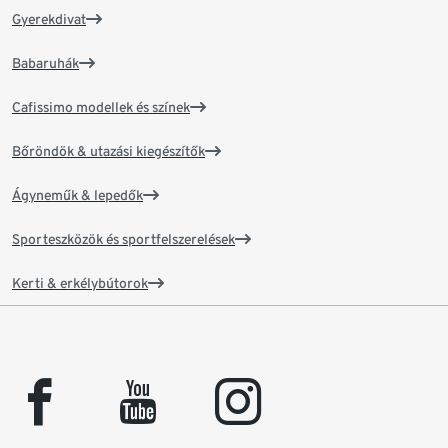
Gyerekdivat
Babaruhák
Cafissimo modellek és színek
Bőröndök & utazási kiegészítők
Ágyneműk & lepedők
Sporteszközök és sportfelszerelések
Kerti & erkélybútorok
facebook
youtube
instagram