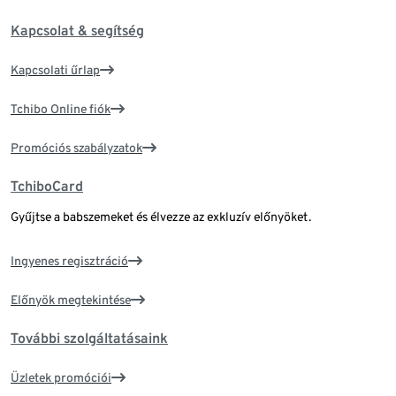
Kapcsolat & segítség
Kapcsolati űrlap
Tchibo Online fiók
Promóciós szabályzatok
TchiboCard
Gyűjtse a babszemeket és élvezze az exkluzív előnyöket.
Ingyenes regisztráció
Előnyök megtekintése
További szolgáltatásaink
Üzletek promóciói