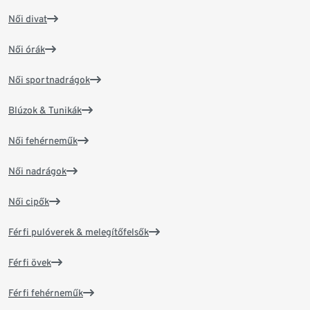
Női divat
Női órák
Női sportnadrágok
Blúzok & Tunikák
Női fehérneműk
Női nadrágok
Női cipők
Férfi pulóverek & melegítőfelsők
Férfi övek
Férfi fehérneműk