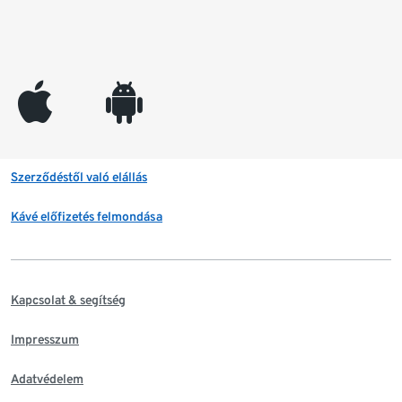
appleinc
android
Szerződéstől való elállás
Kávé előfizetés felmondása
Kapcsolat & segítség
Impresszum
Adatvédelem