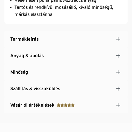
Kellemesen puha pamut-sztreccs anyag
Tartós és rendkívül mosásálló, kiváló minőségű,
márkás elasztánnal
Termékleírás
Anyag & ápolás
Minőség
Szállítás & visszaküldés
Vásárlói értékelések