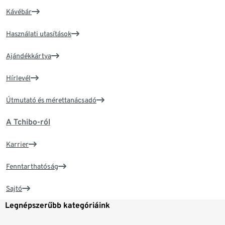
Kávébár
Használati utasítások
Ajándékkártya
Hírlevél
Útmutató és mérettanácsadó
A Tchibo-ról
Karrier
Fenntarthatóság
Sajtó
Legnépszerűbb kategóriáink