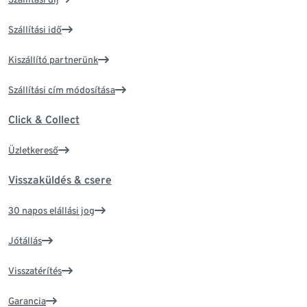
Szállítási idő
Kiszállító partnerünk
Szállítási cím módosítása
Click & Collect
Üzletkereső
Visszaküldés & csere
30 napos elállási jog
Jótállás
Visszatérítés
Garancia