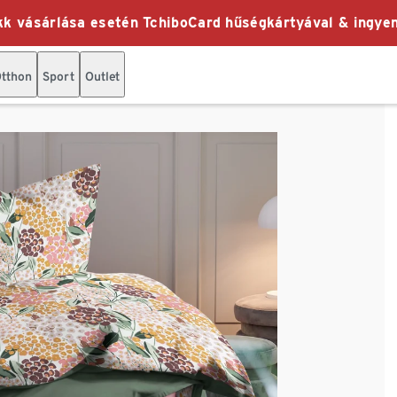
k vásárlása esetén TchiboCard hűségkártyával & ingyen
tthon
Sport
Outlet