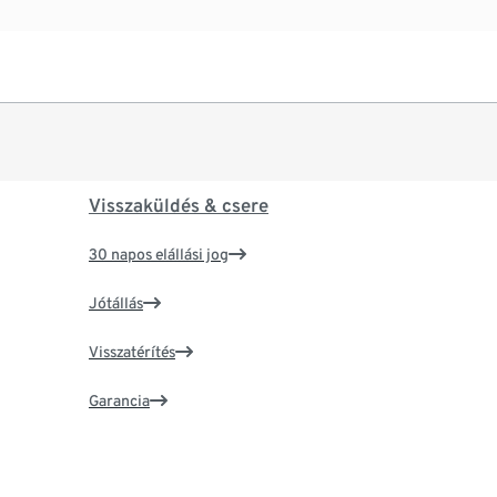
Visszaküldés & csere
30 napos elállási jog
Jótállás
Visszatérítés
Garancia