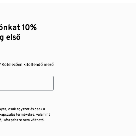
zónkat 10%
g első
* Kötelezően kitöltendő mező
nyes, csak egyszer és csak a
kapszulás termékekre, valamint
, készpénzre nem váltható.