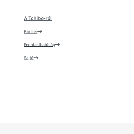
A Tchibo-ról
Karrier
Fenntarthatóság
Sajtó