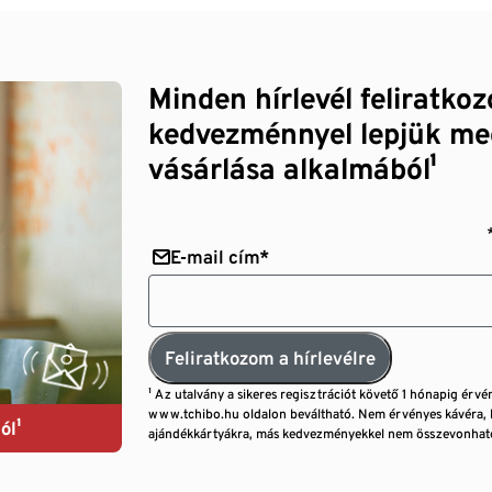
Minden hírlevél feliratko
kedvezménnyel lepjük me
vásárlása alkalmából¹
E-mail cím*
Feliratkozom a hírlevélre
¹ Az utalvány a sikeres regisztrációt követő 1 hónapig érvé
www.tchibo.hu oldalon beváltható. Nem érvényes kávéra, 
ól¹
ajándékkártyákra, más kedvezményekkel nem összevonható