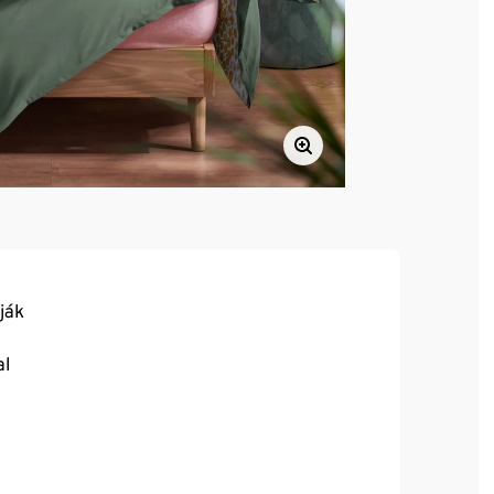
ják
al