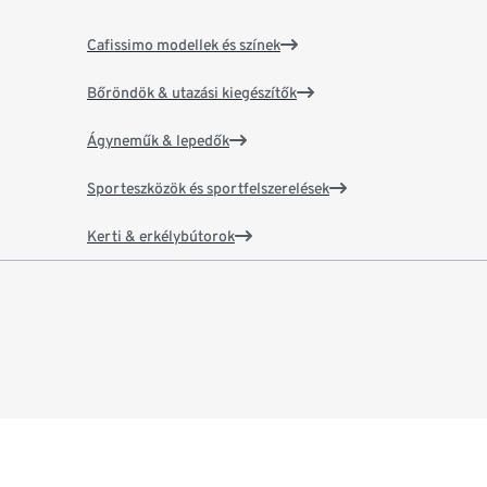
Cafissimo modellek és színek
Bőröndök & utazási kiegészítők
Ágyneműk & lepedők
Sporteszközök és sportfelszerelések
Kerti & erkélybútorok