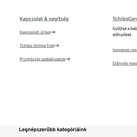
Kapcsolat & segítség
TchiboCar
Gyűjtse a ba
Kapcsolati űrlap
előnyöket.
Tchibo Online fiók
Ingyenes reg
Promóciós szabályzatok
Előnyök meg
Legnépszerűbb kategóriáink