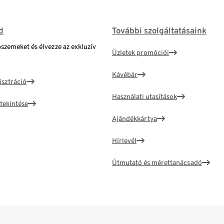
d
További szolgáltatásaink
bszemeket és élvezze az exkluzív
Üzletek promóciói
Kávébár
isztráció
Használati utasítások
tekintése
Ajándékkártya
Hírlevél
Útmutató és mérettanácsadó