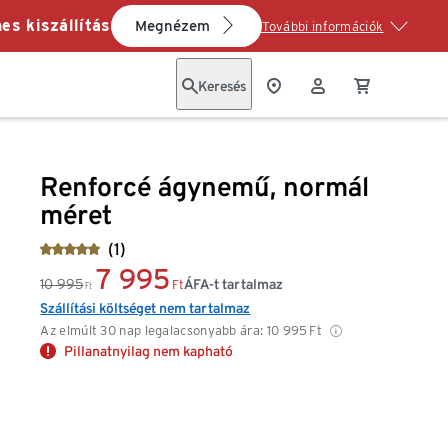
es kiszállítás
Megnézem
További információk
Keresés
Renforcé ágynemű, normál
méret
(1)
7 995
10 995
ÁFA-t tartalmaz
Ft
Ft
Szállítási költséget nem tartalmaz
Az elmúlt 30 nap legalacsonyabb ára:
10 995
Ft
Pillanatnyilag nem kapható