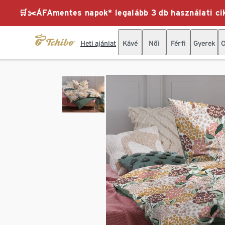
🛒✂️ÁFAmentes napok* legalább 3 db használati cik
Heti ajánlat
Kávé
Női
Férfi
Gyerek
O