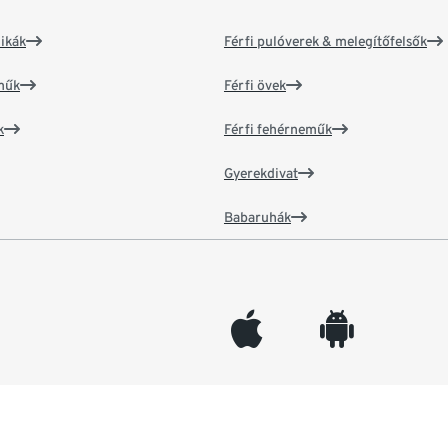
ikák
Férfi pulóverek & melegítőfelsők
műk
Férfi övek
k
Férfi fehérneműk
Gyerekdivat
Babaruhák
appleinc
android