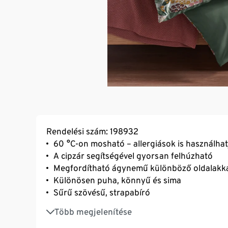
Rendelési szám: 198932
60 °C-on mosható – allergiások is használhat
A cipzár segítségével gyorsan felhúzható
Megfordítható ágynemű különböző oldalakk
Különösen puha, könnyű és sima
Sűrű szövésű, strapabíró
Hőkiegyenlítő és nedvszívó
Több megjelenítése