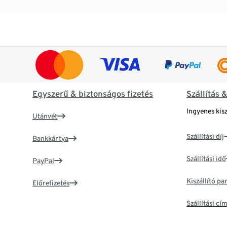
Egyszerű & biztonságos fizetés
Szállítás 
Ingyenes kisz
Utánvét
Szállítási díj
Bankkártya
Szállítási idő
PayPal
Kiszállító p
Előrefizetés
Szállítási c