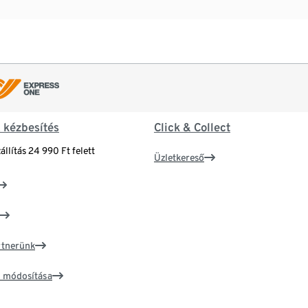
& kézbesítés
Click & Collect
állítás 24 990 Ft felett
Üzletkereső
artnerünk
ím módosítása