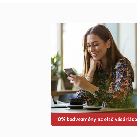
10% kedvezmény az első vásárlásb