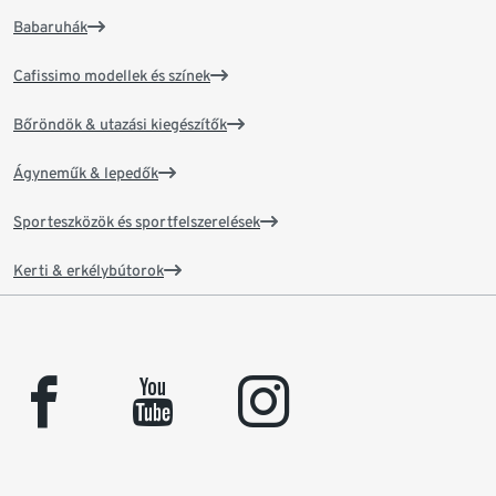
Babaruhák
Cafissimo modellek és színek
Bőröndök & utazási kiegészítők
Ágyneműk & lepedők
Sporteszközök és sportfelszerelések
Kerti & erkélybútorok
facebook
youtube
instagram