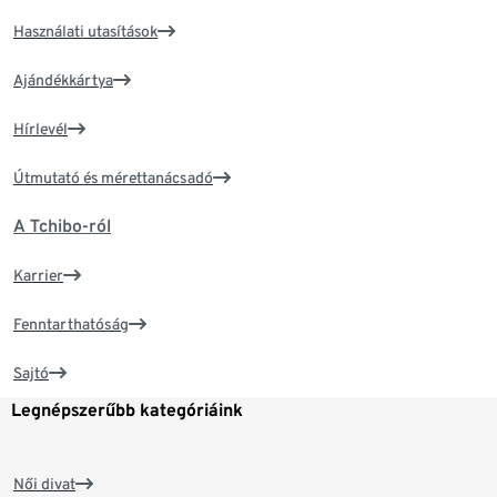
Használati utasítások
Ajándékkártya
Hírlevél
Útmutató és mérettanácsadó
A Tchibo-ról
Karrier
Fenntarthatóság
Sajtó
Legnépszerűbb kategóriáink
Női divat