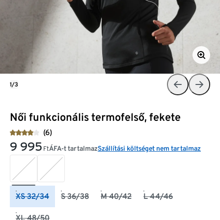
1/3
Női funkcionális termofelső, fekete
(6)
9 995
ÁFA-t tartalmaz
Szállítási költséget nem tartalmaz
Ft
XS 32/34
S 36/38
M 40/42
L 44/46
XL 48/50