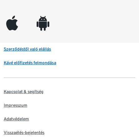
appleinc
android
Szerződéstől való elállás
Kávé előfizetés felmondása
Kapcsolat & segítség
Impresszum
Adatvédelem
Visszaélés-bejelentés