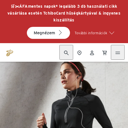
🛒✂️ÁFAmentes napok* legalább 3 db használati cikk
vásárlása esetén TchiboCard hűségkártyával & ingyenes
kiszállítás
Megnézem
További információk