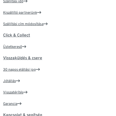
Szállítási idő
Kiszállító partnerünk
Szállítási cím módosítása
Click & Collect
Üzletkereső
Visszaküldés & csere
30 napos elállási jog
Jótállás
Visszatérítés
Garancia
Kapcsolat & segítség