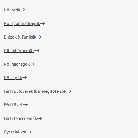
Női órák
Női sportnadrágok
Blúzok & Tunikák
Női fehérneműk
Női nadrágok
Női cipők
Férfi pulóverek & melegítőfelsők
Férfi övek
Férfi fehérneműk
Gyerekdivat