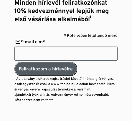
Minden hírlevél feliratkozónkat
10% kedvezménnyel lepjük meg
első vásárlása alkalmából¹
* Kötelezően kitöltendő mező
E-mail cím*
Feliratkozom a hírlevélre
¹ Az utalvány a sikeres regisztrációt követő 1 hónapig érvényes,
csak egyszer és csak a www.tchibo.hu oldalon beváltható. Nem
érvényes kávéra, kapszulás termékekre, valamint
ajándékkártyákra, más kedvezményekkel nem összevonható,
készpénzre nem váltható.