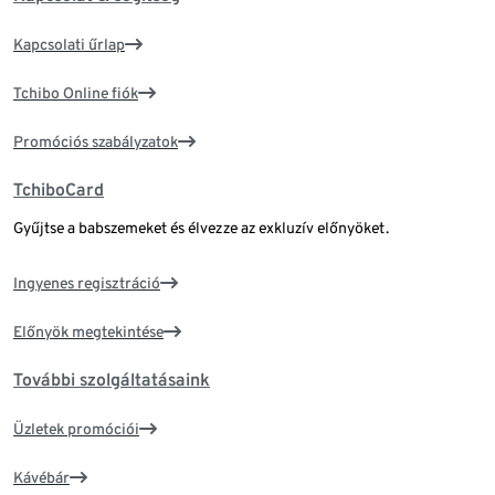
Kapcsolati űrlap
Tchibo Online fiók
Promóciós szabályzatok
TchiboCard
Gyűjtse a babszemeket és élvezze az exkluzív előnyöket.
Ingyenes regisztráció
Előnyök megtekintése
További szolgáltatásaink
Üzletek promóciói
Kávébár