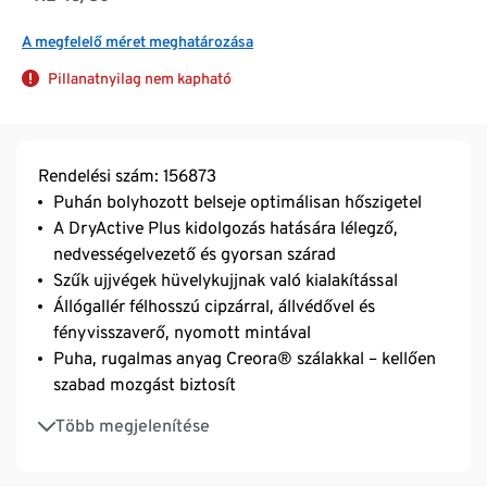
A megfelelő méret meghatározása
Pillanatnyilag nem kapható
Rendelési szám: 156873
Puhán bolyhozott belseje optimálisan hőszigetel
A DryActive Plus kidolgozás hatására lélegző,
nedvességelvezető és gyorsan szárad
Szűk ujjvégek hüvelykujjnak való kialakítással
Állógallér félhosszú cipzárral, állvédővel és
fényvisszaverő, nyomott mintával
Puha, rugalmas anyag Creora® szálakkal – kellően
szabad mozgást biztosít
Cipzáras zseb hátul
Több megjelenítése
Fényvisszaverő nyomott mintákkal hátul
Enyhén meghosszabbított hátrész