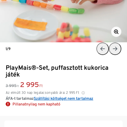
1/9
PlayMais®-Set, puffasztott kukorica
játék
2 995
3 995
Ft
Ft
Az elmúlt 30 nap legalacsonyabb ára:
2 995
Ft
ÁFA-t tartalmaz
Szállítási költséget nem tartalmaz
Pillanatnyilag nem kapható