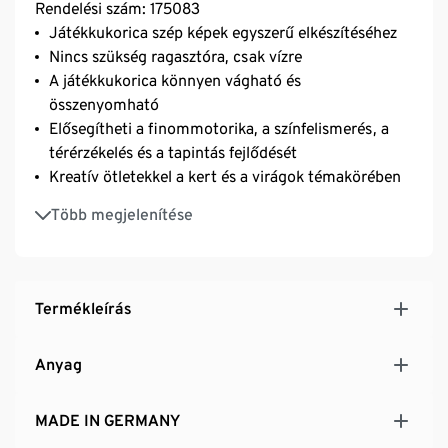
Rendelési szám: 175083
Játékkukorica szép képek egyszerű elkészítéséhez
Nincs szükség ragasztóra, csak vízre
A játékkukorica könnyen vágható és
összenyomható
Elősegítheti a finommotorika, a színfelismerés, a
térérzékelés és a tapintás fejlődését
Kreatív ötletekkel a kert és a virágok témakörében
Élelmiszeripari minőségű anyagok – biztonságos a
Több megjelenítése
gyermekek számára
Megújuló kukorica alapanyagból
MADE IN GERMANY
Termékleírás
Anyag
MADE IN GERMANY