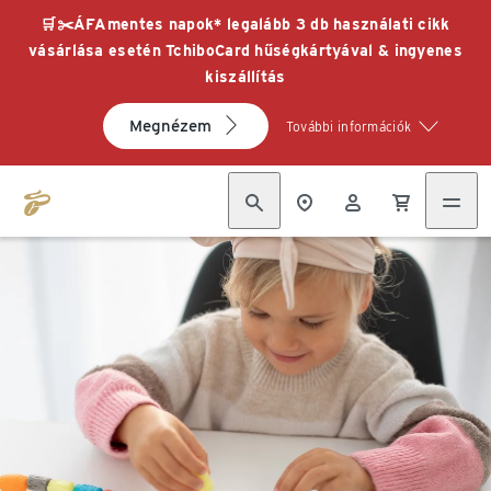
🛒✂️ÁFAmentes napok* legalább 3 db használati cikk
vásárlása esetén TchiboCard hűségkártyával & ingyenes
kiszállítás
Megnézem
További információk