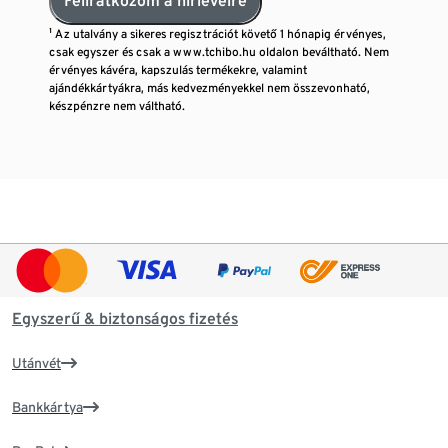
Feliratkozom a hírlevélre
¹ Az utalvány a sikeres regisztrációt követő 1 hónapig érvényes,
csak egyszer és csak a www.tchibo.hu oldalon beváltható. Nem
érvényes kávéra, kapszulás termékekre, valamint
ajándékkártyákra, más kedvezményekkel nem összevonható,
készpénzre nem váltható.
Egyszerű & biztonságos fizetés
Utánvét
Bankkártya