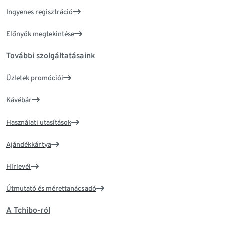
Ingyenes regisztráció
Előnyök megtekintése
További szolgáltatásaink
Üzletek promóciói
Kávébár
Használati utasítások
Ajándékkártya
Hírlevél
Útmutató és mérettanácsadó
A Tchibo-ról