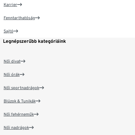
Karrier
Fenntarthatóság
Sajtó
Legnépszerűbb kategóriáink
Női divat
Női órák
Női sportnadrágok
Blúzok & Tunikák
Női fehérneműk
Női nadrágok