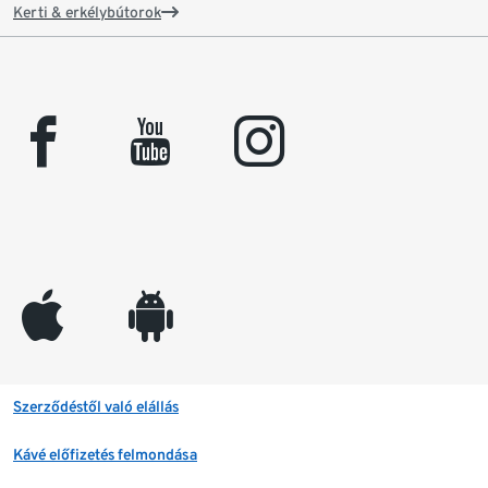
Kerti & erkélybútorok
facebook
youtube
instagram
appleinc
android
Szerződéstől való elállás
Kávé előfizetés felmondása