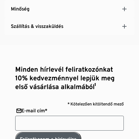
Minőség
Szállítás & visszaküldés
Minden hírlevél feliratkozónkat
10% kedvezménnyel lepjük meg
első vásárlása alkalmából¹
* Kötelezően kitöltendő mező
E-mail cím*