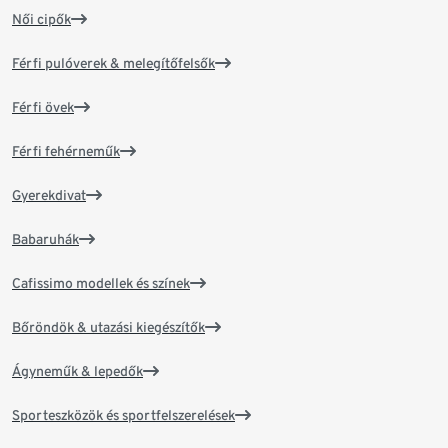
Női cipők
Férfi pulóverek & melegítőfelsők
Férfi övek
Férfi fehérneműk
Gyerekdivat
Babaruhák
Cafissimo modellek és színek
Bőröndök & utazási kiegészítők
Ágyneműk & lepedők
Sporteszközök és sportfelszerelések