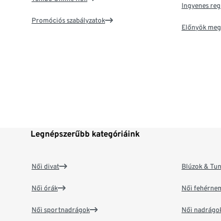
Ingyenes reg
Promóciós szabályzatok
Előnyök meg
Legnépszerűbb kategóriáink
Női divat
Blúzok & Tun
Női órák
Női fehérne
Női sportnadrágok
Női nadrágo