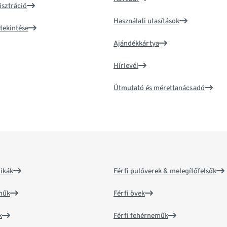
isztráció
Használati utasítások
tekintése
Ajándékkártya
Hírlevél
Útmutató és mérettanácsadó
ikák
Férfi pulóverek & melegítőfelsők
műk
Férfi övek
k
Férfi fehérneműk