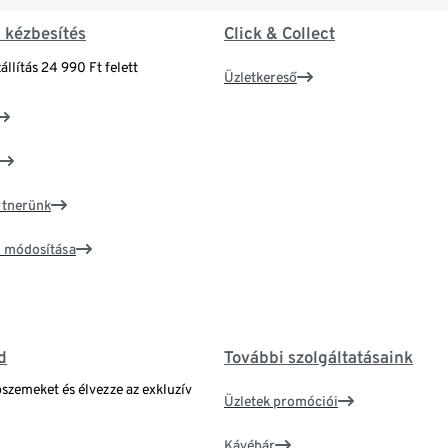
& kézbesítés
Click & Collect
állítás 24 990 Ft felett
Üzletkereső
artnerünk
ím módosítása
d
További szolgáltatásaink
bszemeket és élvezze az exkluzív
Üzletek promóciói
Kávébár