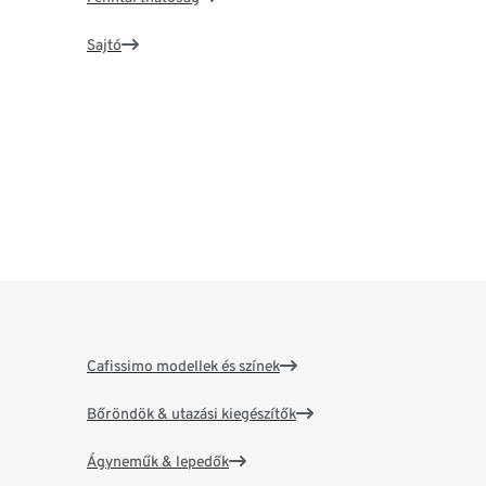
Sajtó
Cafissimo modellek és színek
Bőröndök & utazási kiegészítők
Ágyneműk & lepedők