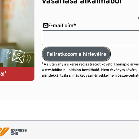
vásárlása alkalmából¹
E-mail cím*
Feliratkozom a hírlevélre
¹ Az utalvány a sikeres regisztrációt követő 1 hónapig érvé
www.tchibo.hu oldalon beváltható. Nem érvényes kávéra, 
ól¹
ajándékkártyákra, más kedvezményekkel nem összevonható