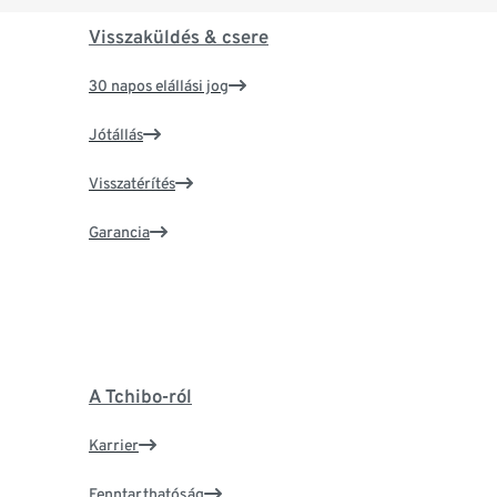
Visszaküldés & csere
30 napos elállási jog
Jótállás
Visszatérítés
Garancia
A Tchibo-ról
Karrier
Fenntarthatóság