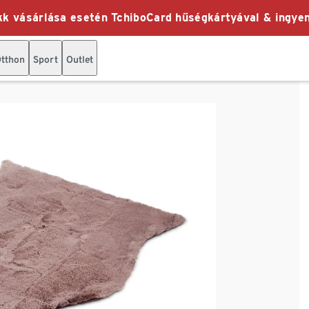
k vásárlása esetén TchiboCard hűségkártyával & ingyen
tthon
Sport
Outlet