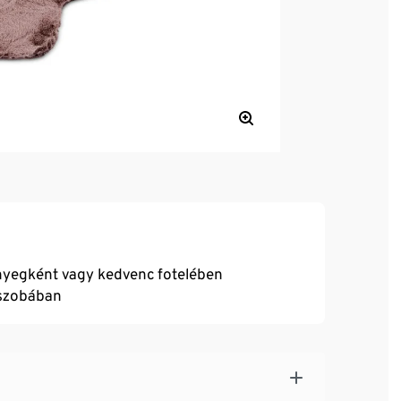
nyegként vagy kedvenc fotelében
ószobában