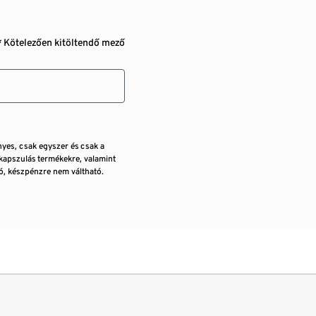
* Kötelezően kitöltendő mező
nyes, csak egyszer és csak a
kapszulás termékekre, valamint
, készpénzre nem váltható.