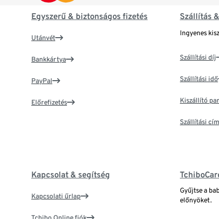
Egyszerű & biztonságos fizetés
Szállítás 
Ingyenes kisz
Utánvét
Szállítási díj
Bankkártya
Szállítási idő
PayPal
Kiszállító p
Előrefizetés
Szállítási c
Kapcsolat & segítség
TchiboCar
Gyűjtse a ba
Kapcsolati űrlap
előnyöket.
Tchibo Online fiók