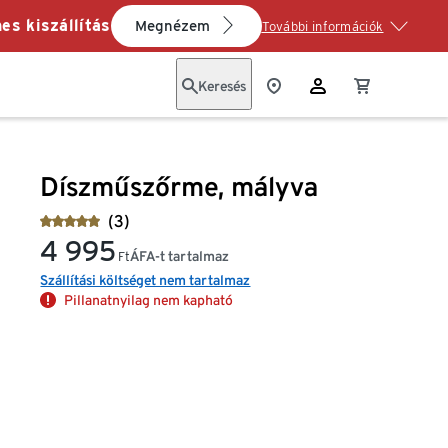
es kiszállítás
Megnézem
További információk
Keresés
Díszműszőrme, mályva
(3)
4 995
ÁFA-t tartalmaz
Ft
Szállítási költséget nem tartalmaz
Pillanatnyilag nem kapható