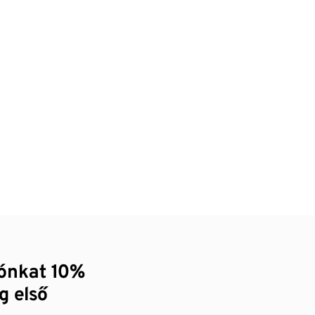
zónkat 10%
g első