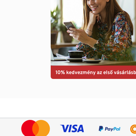
10% kedvezmény az első vásárlásb