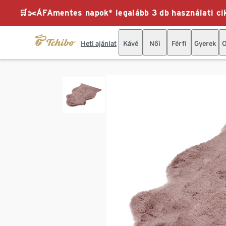
🛒✂️ÁFAmentes napok* legalább 3 db használati cik
Heti ajánlat
Kávé
Női
Férfi
Gyerek
O