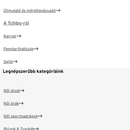
Útmutató és mérettanácsadó
A Tchibo-ról
Karrier
Fenntarthatóság
Sajtó
Legnépszerűbb kategóriáink
Női divat
Női órák
Női sportnadrágok
Blúzok & Tunikák