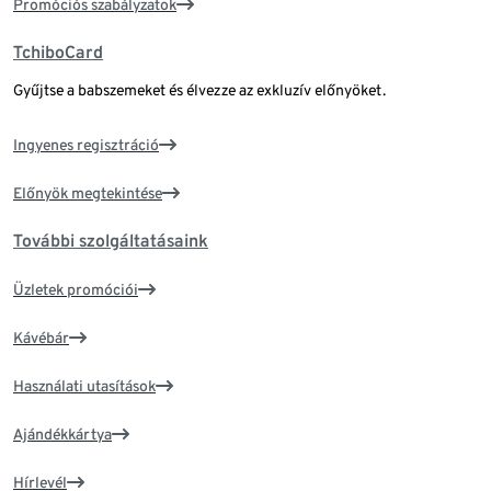
Promóciós szabályzatok
TchiboCard
Gyűjtse a babszemeket és élvezze az exkluzív előnyöket.
Ingyenes regisztráció
Előnyök megtekintése
További szolgáltatásaink
Üzletek promóciói
Kávébár
Használati utasítások
Ajándékkártya
Hírlevél