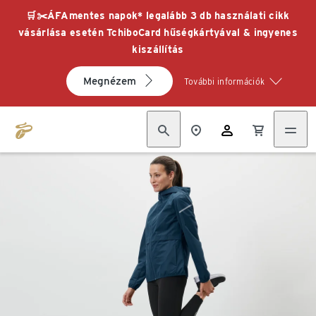
🛒✂️ÁFAmentes napok* legalább 3 db használati cikk
vásárlása esetén TchiboCard hűségkártyával & ingyenes
kiszállítás
Megnézem
További információk