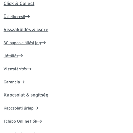
Click & Collect
Üzletkereső
Visszaküldés & csere
30 napos elállási jog
Jótállás
Visszatérítés
Garancia
Kapcsolat & segítség
Kapcsolati űrlap
Tchibo Online fiók