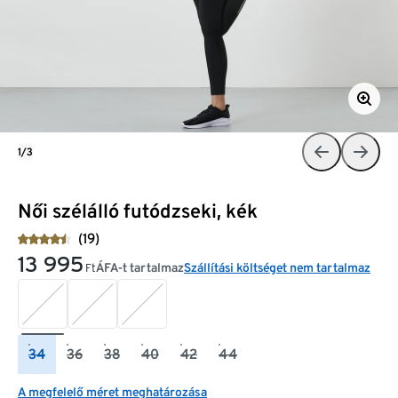
1/3
Női szélálló futódzseki, kék
(19)
13 995
ÁFA-t tartalmaz
Szállítási költséget nem tartalmaz
Ft
34
36
38
40
42
44
A megfelelő méret meghatározása