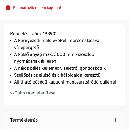
Pillanatnyilag nem kapható
Rendelési szám: 188901
A környezetkímélő evoPel impregnálásával
vízlepergető
A külső anyag max. 3000 mm vízoszlop
nyomásának áll ellen
A hálós bélés kellemes viseletről gondoskodik
Szellőzés az elülső és a hátoldalon keresztül
Állítható bőségű kapucni magasan záródó gallérral
Rugalmas alsó szegély és ujjvég
Több megjelenítése
2 cipzáras, bevágott zseb oldalt
Fényvisszaverő dizájnelemekkel
Termékleírás