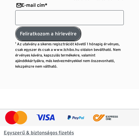
E-mail cím*
Feliratkozom a hírlevélre
¹ Az utalvány a sikeres regisztrációt követő 1 hónapig érvényes,
csak egyszer és csak a www.tchibo.hu oldalon beváltható. Nem
érvényes kávéra, kapszulás termékekre, valamint
ajándékkártyákra, más kedvezményekkel nem összevonható,
készpénzre nem váltható.
Egyszerű & biztonságos fizetés