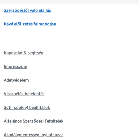
Szerződéstől való elállás
Kávé előfizetés felmondása
Kapcsolat & segítség
Impresszum
Adatvédelem
Visszaélés-bejelentés
Süti (cookie) beállítások
Általános Szerződési Feltételek
Akadálymentességi nyilatkozat