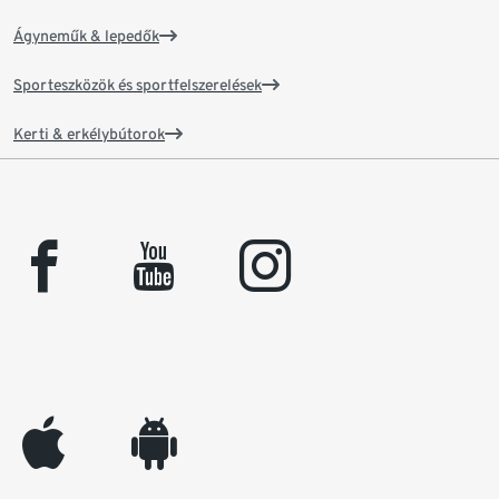
Ágyneműk & lepedők
Sporteszközök és sportfelszerelések
Kerti & erkélybútorok
facebook
youtube
instagram
appleinc
android