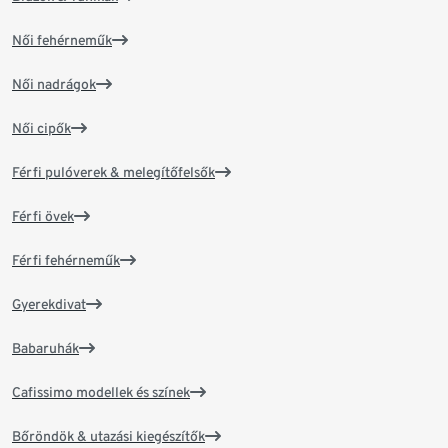
Női fehérneműk
Női nadrágok
Női cipők
Férfi pulóverek & melegítőfelsők
Férfi övek
Férfi fehérneműk
Gyerekdivat
Babaruhák
Cafissimo modellek és színek
Bőröndök & utazási kiegészítők