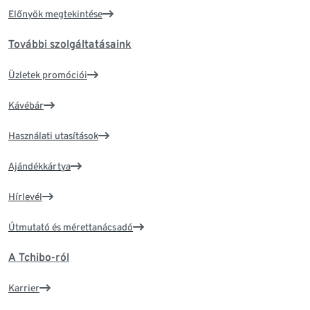
Előnyök megtekintése
További szolgáltatásaink
Üzletek promóciói
Kávébár
Használati utasítások
Ajándékkártya
Hírlevél
Útmutató és mérettanácsadó
A Tchibo-ról
Karrier