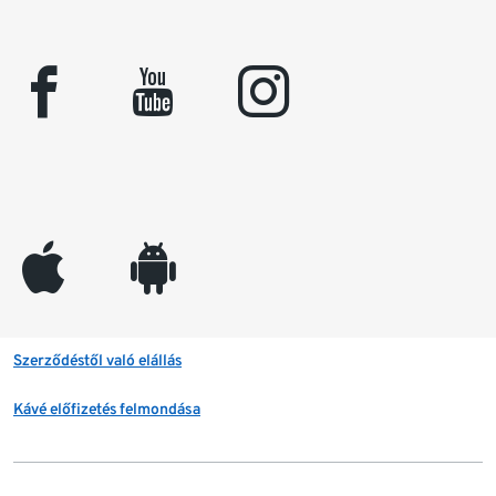
facebook
youtube
instagram
appleinc
android
Szerződéstől való elállás
Kávé előfizetés felmondása