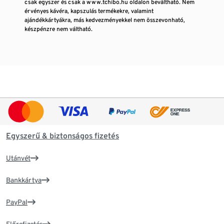
csak egyszer és csak a www.tchibo.hu oldalon beváltható. Nem
érvényes kávéra, kapszulás termékekre, valamint
ajándékkártyákra, más kedvezményekkel nem összevonható,
készpénzre nem váltható.
Egyszerű & biztonságos fizetés
Utánvét
Bankkártya
PayPal
Előrefizetés