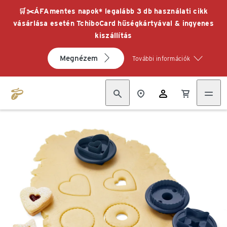
🛒✂️ÁFAmentes napok* legalább 3 db használati cikk
vásárlása esetén TchiboCard hűségkártyával & ingyenes
kiszállítás
Megnézem
További információk