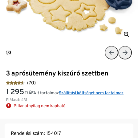
1/3
3 aprósütemény kiszúró szettben
(70)
1 295
ÁFA-t tartalmaz
Szállítási költséget nem tartalmaz
Ft
Ft/darab
431
Pillanatnyilag nem kapható
Rendelési szám: 154017