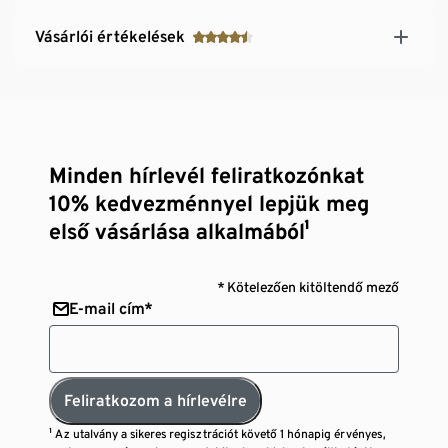
Vásárlói értékelések
Minden hírlevél feliratkozónkat
10% kedvezménnyel lepjük meg
első vásárlása alkalmából¹
* Kötelezően kitöltendő mező
E-mail cím*
Feliratkozom a hírlevélre
¹ Az utalvány a sikeres regisztrációt követő 1 hónapig érvényes,