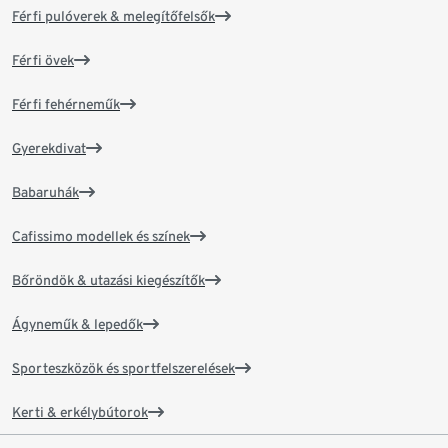
Férfi pulóverek & melegítőfelsők
Férfi övek
Férfi fehérneműk
Gyerekdivat
Babaruhák
Cafissimo modellek és színek
Bőröndök & utazási kiegészítők
Ágyneműk & lepedők
Sporteszközök és sportfelszerelések
Kerti & erkélybútorok