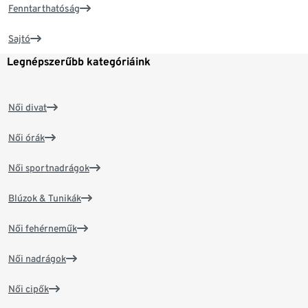
Fenntarthatóság
Sajtó
Legnépszerűbb kategóriáink
Női divat
Női órák
Női sportnadrágok
Blúzok & Tunikák
Női fehérneműk
Női nadrágok
Női cipők