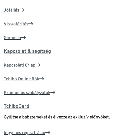
Jótállás
Visszatérítés
Garancia
Kapcsolat & segítség
Kapcsolati űrlap
Tchibo Online fiók
Promóciós szabályzatok
TchiboCard
Gyűjtse a babszemeket és élvezze az exkluzív előnyöket.
Ingyenes regisztráció