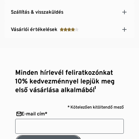
Szállítás & visszaküldés
Vásárlói értékelések
Minden hírlevél feliratkozónkat
10% kedvezménnyel lepjük meg
első vásárlása alkalmából¹
* Kötelezően kitöltendő mező
E-mail cím*