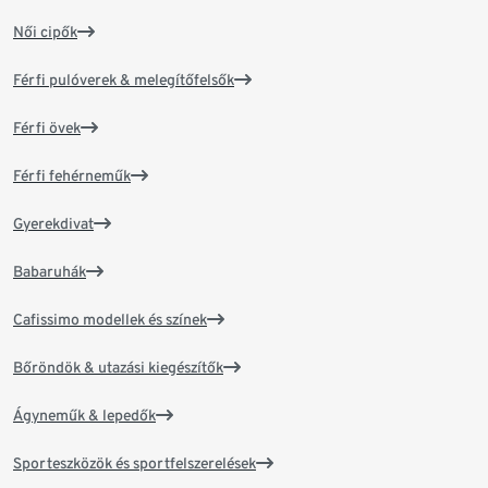
Női cipők
Férfi pulóverek & melegítőfelsők
Férfi övek
Férfi fehérneműk
Gyerekdivat
Babaruhák
Cafissimo modellek és színek
Bőröndök & utazási kiegészítők
Ágyneműk & lepedők
Sporteszközök és sportfelszerelések