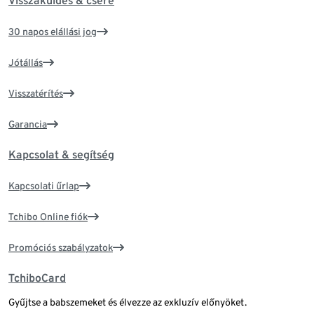
Visszaküldés & csere
30 napos elállási jog
Jótállás
Visszatérítés
Garancia
Kapcsolat & segítség
Kapcsolati űrlap
Tchibo Online fiók
Promóciós szabályzatok
TchiboCard
Gyűjtse a babszemeket és élvezze az exkluzív előnyöket.