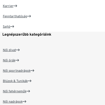
Karrier
Fenntarthatóság
Sajtó
Legnépszerűbb kategóriáink
Női divat
Női órák
Női sportnadrágok
Blúzok & Tunikák
Női fehérneműk
Női nadrágok