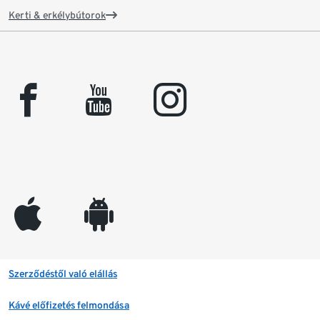
Kerti & erkélybútorok
facebook
youtube
instagram
appleinc
android
Szerződéstől való elállás
Kávé előfizetés felmondása