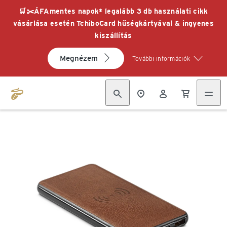
🛒✂️ÁFAmentes napok* legalább 3 db használati cikk
vásárlása esetén TchiboCard hűségkártyával & ingyenes
kiszállítás
Megnézem
További információk