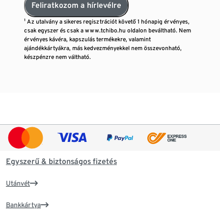
Feliratkozom a hírlevélre
¹ Az utalvány a sikeres regisztrációt követő 1 hónapig érvényes,
csak egyszer és csak a www.tchibo.hu oldalon beváltható. Nem
érvényes kávéra, kapszulás termékekre, valamint
ajándékkártyákra, más kedvezményekkel nem összevonható,
készpénzre nem váltható.
Egyszerű & biztonságos fizetés
Utánvét
Bankkártya