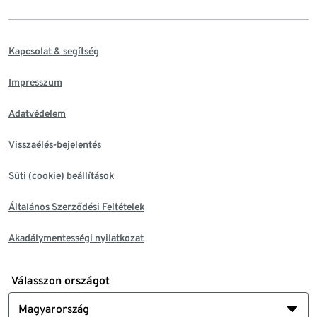
Kapcsolat & segítség
Impresszum
Adatvédelem
Visszaélés-bejelentés
Süti (cookie) beállítások
Általános Szerződési Feltételek
Akadálymentességi nyilatkozat
Válasszon országot
Magyarország