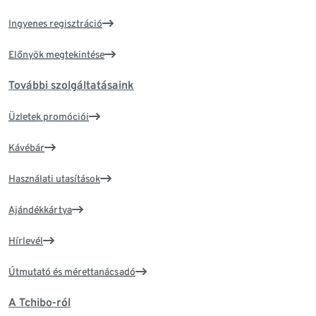
Ingyenes regisztráció
Előnyök megtekintése
További szolgáltatásaink
Üzletek promóciói
Kávébár
Használati utasítások
Ajándékkártya
Hírlevél
Útmutató és mérettanácsadó
A Tchibo-ról