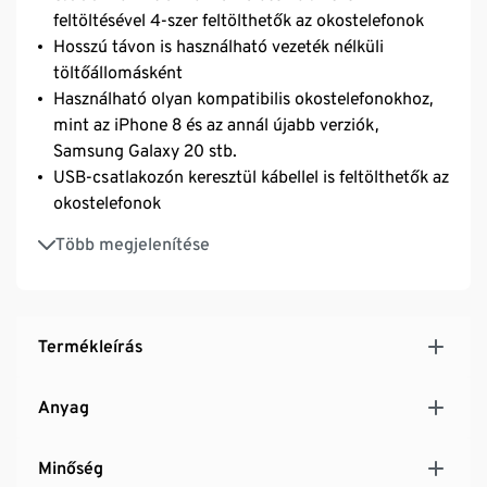
feltöltésével 4-szer feltölthetők az okostelefonok
Hosszú távon is használható vezeték nélküli
töltőállomásként
Használható olyan kompatibilis okostelefonokhoz,
mint az iPhone 8 és az annál újabb verziók,
Samsung Galaxy 20 stb.
USB-csatlakozón keresztül kábellel is feltölthetők az
okostelefonok
Túláram, túlmelegedés és túlfeszültség elleni
Több megjelenítése
védelemmel
USB-C kábellel
Elegáns dizájn - ideális az irodai vagy az otthoni
íróasztalra
Termékleírás
Anyag
Minőség