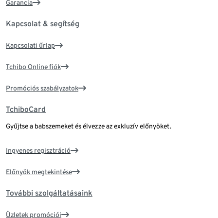
Garancia
Kapcsolat & segítség
Kapcsolati űrlap
Tchibo Online fiók
Promóciós szabályzatok
TchiboCard
Gyűjtse a babszemeket és élvezze az exkluzív előnyöket.
Ingyenes regisztráció
Előnyök megtekintése
További szolgáltatásaink
Üzletek promóciói