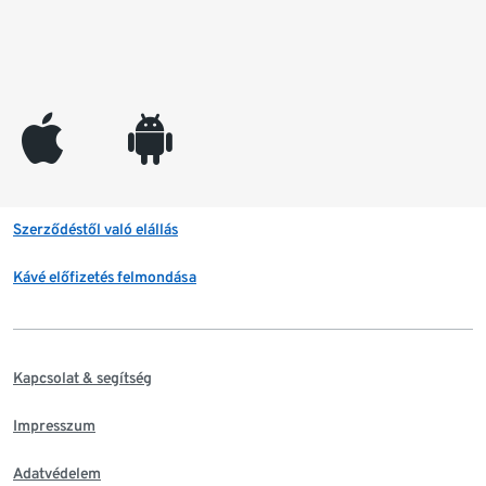
appleinc
android
Szerződéstől való elállás
Kávé előfizetés felmondása
Kapcsolat & segítség
Impresszum
Adatvédelem