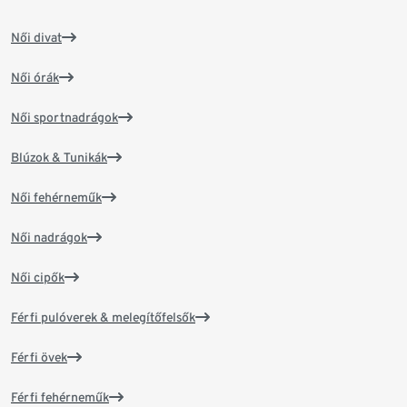
Női divat
Női órák
Női sportnadrágok
Blúzok & Tunikák
Női fehérneműk
Női nadrágok
Női cipők
Férfi pulóverek & melegítőfelsők
Férfi övek
Férfi fehérneműk