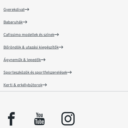
Gyerekdivat
Babaruhák
Cafissimo modellek és színek
Bőröndök & utazási kiegészítők
Ágyneműk & lepedők
Sporteszközök és sportfelszerelések
Kerti & erkélybútorok
facebook
youtube
instagram