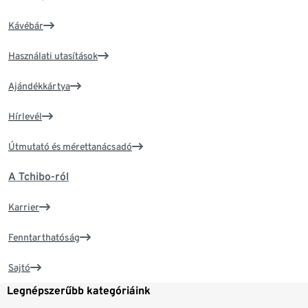
Kávébár
Használati utasítások
Ajándékkártya
Hírlevél
Útmutató és mérettanácsadó
A Tchibo-ról
Karrier
Fenntarthatóság
Sajtó
Legnépszerűbb kategóriáink