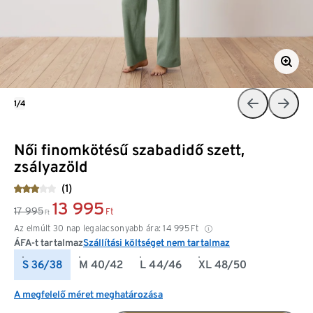
1/4
Női finomkötésű szabadidő szett,
zsályazöld
(1)
13 995
17 995
Ft
Ft
Az elmúlt 30 nap legalacsonyabb ára:
14 995
Ft
ÁFA-t tartalmaz
Szállítási költséget nem tartalmaz
S 36/38
M 40/42
L 44/46
XL 48/50
A megfelelő méret meghatározása