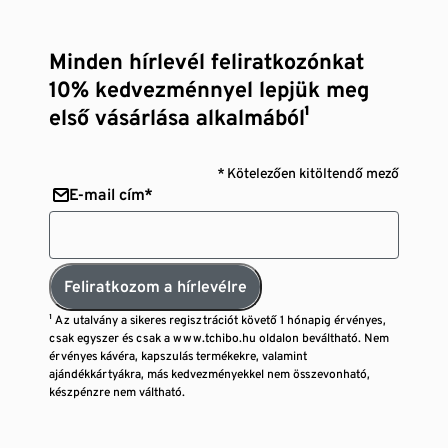
Minden hírlevél feliratkozónkat
10% kedvezménnyel lepjük meg
első vásárlása alkalmából¹
* Kötelezően kitöltendő mező
E-mail cím*
Feliratkozom a hírlevélre
¹ Az utalvány a sikeres regisztrációt követő 1 hónapig érvényes,
csak egyszer és csak a www.tchibo.hu oldalon beváltható. Nem
érvényes kávéra, kapszulás termékekre, valamint
ajándékkártyákra, más kedvezményekkel nem összevonható,
készpénzre nem váltható.