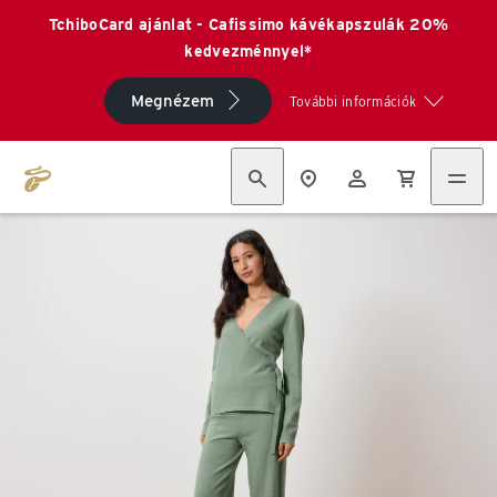
TchiboCard ajánlat - Cafissimo kávékapszulák 20%
kedvezménnyel*
Megnézem
További információk