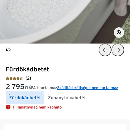
1/2
Fürdőkádbetét
(2)
2 795
ÁFA-t tartalmaz
Szállítási költséget nem tartalmaz
Ft
Fürdőkádbetét
Zuhanytálcabetét
Pillanatnyilag nem kapható