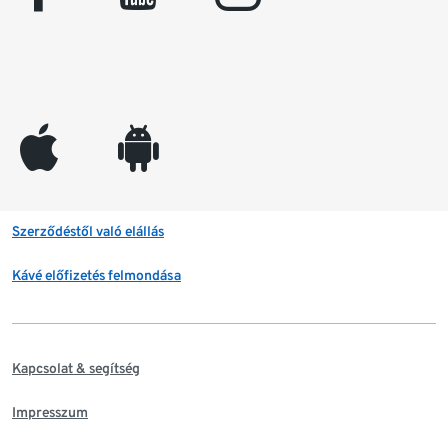
appleinc
android
Szerződéstől való elállás
Kávé előfizetés felmondása
Kapcsolat & segítség
Impresszum