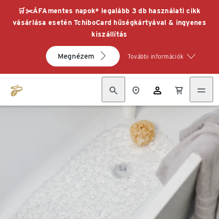
🛒✂️ÁFAmentes napok* legalább 3 db használati cikk
vásárlása esetén TchiboCard hűségkártyával & ingyenes
kiszállítás
Megnézem
További információk