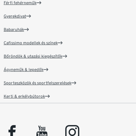
Férfi fehérneműk
Gyerekdivat
Babaruhák
Cafissimo modellek és színek
Bőröndök & utazási kiegészítők
Ágyneműk & lepedők
Sporteszközök és sportfelszerelések
Kerti & erkélybútorok
facebook
youtube
instagram