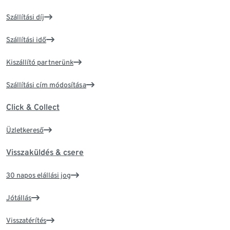
Szállítási díj
Szállítási idő
Kiszállító partnerünk
Szállítási cím módosítása
Click & Collect
Üzletkereső
Visszaküldés & csere
30 napos elállási jog
Jótállás
Visszatérítés