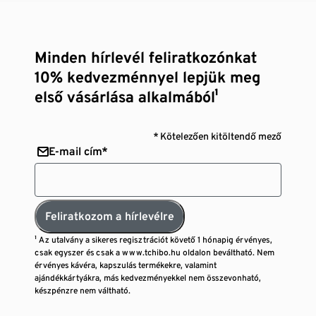
Minden hírlevél feliratkozónkat
10% kedvezménnyel lepjük meg
első vásárlása alkalmából¹
* Kötelezően kitöltendő mező
E-mail cím*
Feliratkozom a hírlevélre
¹ Az utalvány a sikeres regisztrációt követő 1 hónapig érvényes,
csak egyszer és csak a www.tchibo.hu oldalon beváltható. Nem
érvényes kávéra, kapszulás termékekre, valamint
ajándékkártyákra, más kedvezményekkel nem összevonható,
készpénzre nem váltható.