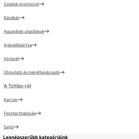
Üzletek promóciói
Kávébár
Használati utasítások
Ajándékkártya
Hírlevél
Útmutató és mérettanácsadó
A Tchibo-ról
Karrier
Fenntarthatóság
Sajtó
Legnépszerűbb kategóriáink