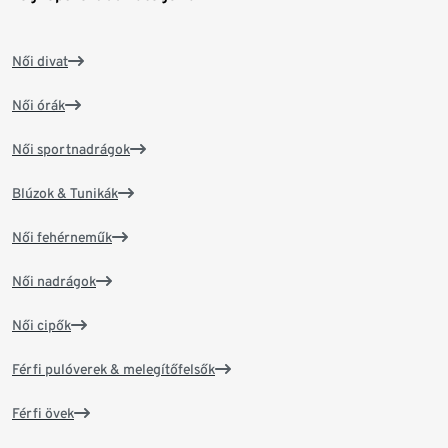
Női divat
Női órák
Női sportnadrágok
Blúzok & Tunikák
Női fehérneműk
Női nadrágok
Női cipők
Férfi pulóverek & melegítőfelsők
Férfi övek