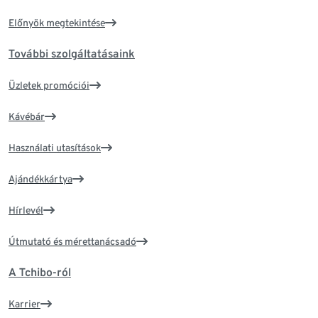
Előnyök megtekintése
További szolgáltatásaink
Üzletek promóciói
Kávébár
Használati utasítások
Ajándékkártya
Hírlevél
Útmutató és mérettanácsadó
A Tchibo-ról
Karrier