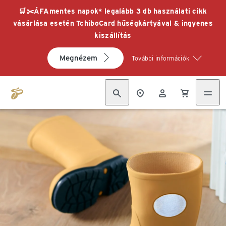
🛒✂️ÁFAmentes napok* legalább 3 db használati cikk
vásárlása esetén TchiboCard hűségkártyával & ingyenes
kiszállítás
Megnézem
További információk