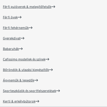
Férfi pulóverek & melegítőfelsők
Férfi övek
Férfi fehérneműk
Gyerekdivat
Babaruhák
Cafissimo modellek és színek
Bőröndök & utazási kiegészítők
Ágyneműk & lepedők
Sporteszközök és sportfelszerelések
Kerti & erkélybútorok