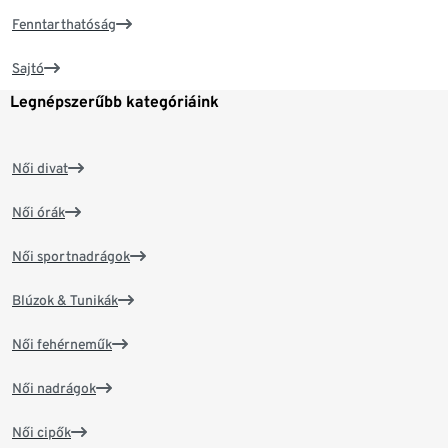
Fenntarthatóság
Sajtó
Legnépszerűbb kategóriáink
Női divat
Női órák
Női sportnadrágok
Blúzok & Tunikák
Női fehérneműk
Női nadrágok
Női cipők