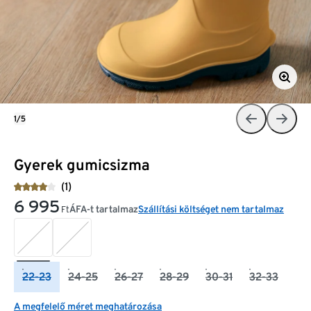
1/5
Gyerek gumicsizma
(1)
6 995
ÁFA-t tartalmaz
Szállítási költséget nem tartalmaz
Ft
22-23
24-25
26-27
28-29
30-31
32-33
A megfelelő méret meghatározása