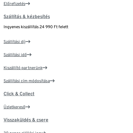
Előrefizetés
Szállítás & kézbesítés
Ingyenes kiszállítás 24 990 Ft felett
Szállítási díj
Szállítási idő
Kiszállító partnerünk
Szállítási cím módosítása
Click & Collect
Üzletkereső
Visszaküldés & csere
30 napos elállási jog