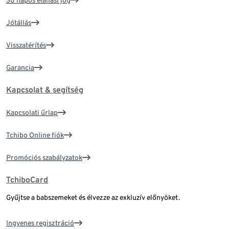
Jótállás
Visszatérítés
Garancia
Kapcsolat & segítség
Kapcsolati űrlap
Tchibo Online fiók
Promóciós szabályzatok
TchiboCard
Gyűjtse a babszemeket és élvezze az exkluzív előnyöket.
Ingyenes regisztráció