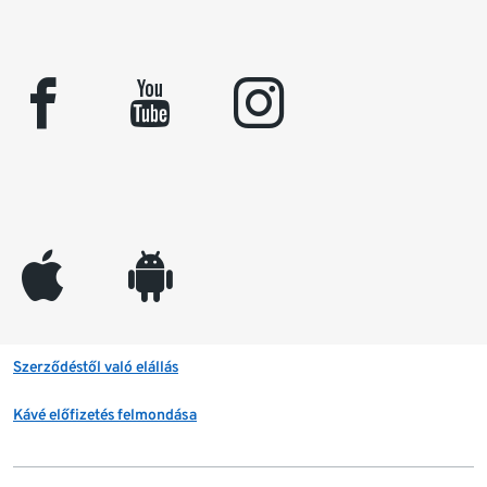
facebook
youtube
instagram
appleinc
android
Szerződéstől való elállás
Kávé előfizetés felmondása