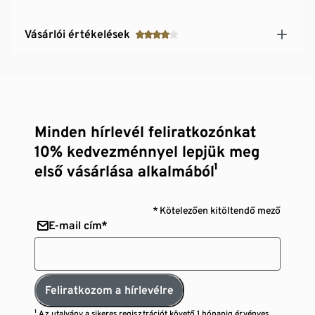
Vásárlói értékelések
Minden hírlevél feliratkozónkat
10% kedvezménnyel lepjük meg
első vásárlása alkalmából¹
* Kötelezően kitöltendő mező
E-mail cím*
Feliratkozom a hírlevélre
¹ Az utalvány a sikeres regisztrációt követő 1 hónapig érvényes,