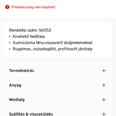
Pillanatnyilag nem kapható
Rendelési szám: 160153
Kivehető fedőtalp
Gumicsizma fényvisszaverő dizájnelemekkel
Rugalmas, csúszásgátló, profilozott járótalp
Termékleírás
Anyag
Minőség
Szállítás & visszaküldés