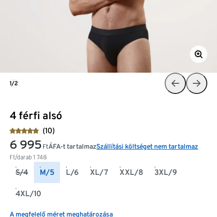
1/2
4 férfi alsó
(10)
6 995
ÁFA-t tartalmaz
Szállítási költséget nem tartalmaz
Ft
Ft/darab
1 748
S/4
M/5
L/6
XL/7
XXL/8
3XL/9
4XL/10
A megfelelő méret meghatározása