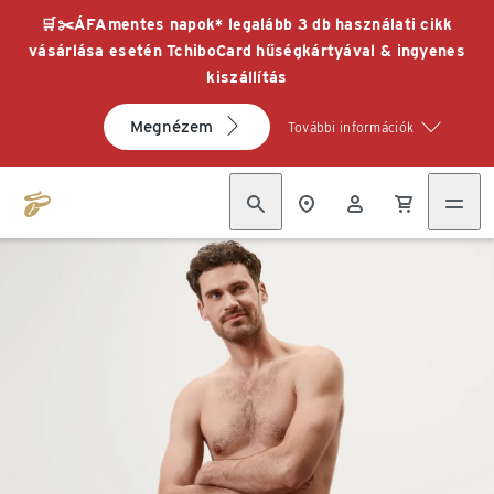
🛒✂️ÁFAmentes napok* legalább 3 db használati cikk
vásárlása esetén TchiboCard hűségkártyával & ingyenes
kiszállítás
Megnézem
További információk