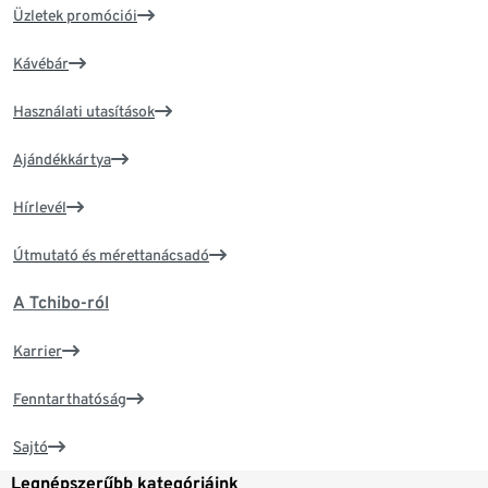
Üzletek promóciói
Kávébár
Használati utasítások
Ajándékkártya
Hírlevél
Útmutató és mérettanácsadó
A Tchibo-ról
Karrier
Fenntarthatóság
Sajtó
Legnépszerűbb kategóriáink