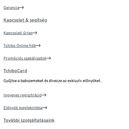
Garancia
Kapcsolat & segítség
Kapcsolati űrlap
Tchibo Online fiók
Promóciós szabályzatok
TchiboCard
Gyűjtse a babszemeket és élvezze az exkluzív előnyöket.
Ingyenes regisztráció
Előnyök megtekintése
További szolgáltatásaink