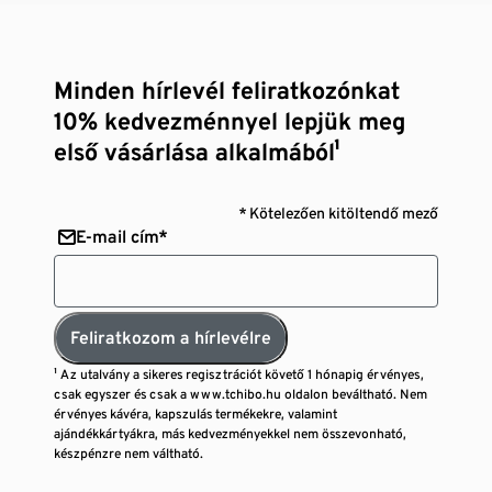
Minden hírlevél feliratkozónkat
10% kedvezménnyel lepjük meg
első vásárlása alkalmából¹
* Kötelezően kitöltendő mező
E-mail cím*
Feliratkozom a hírlevélre
¹ Az utalvány a sikeres regisztrációt követő 1 hónapig érvényes,
csak egyszer és csak a www.tchibo.hu oldalon beváltható. Nem
érvényes kávéra, kapszulás termékekre, valamint
ajándékkártyákra, más kedvezményekkel nem összevonható,
készpénzre nem váltható.