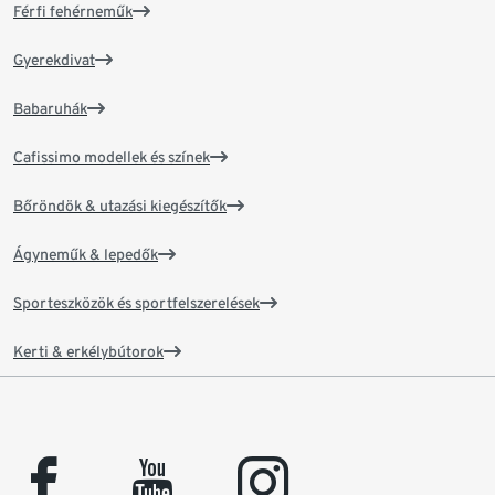
Férfi fehérneműk
Gyerekdivat
Babaruhák
Cafissimo modellek és színek
Bőröndök & utazási kiegészítők
Ágyneműk & lepedők
Sporteszközök és sportfelszerelések
Kerti & erkélybútorok
facebook
youtube
instagram