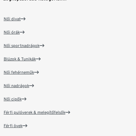
Női divat
Női órák
Női sportnadrágok
Blúzok & Tunikák
Női fehérneműk
Női nadrágok
Női cipők
Férfi pulóverek & melegítőfelsők
Férfi övek