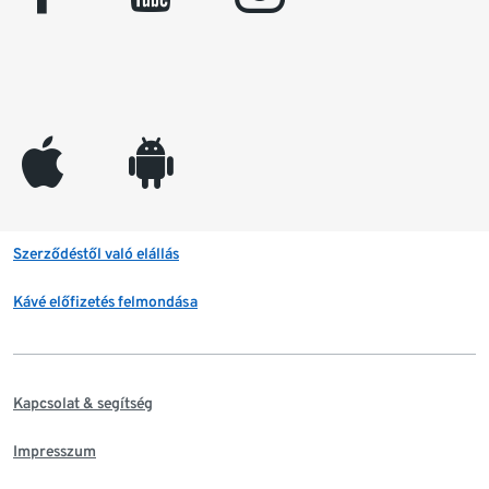
appleinc
android
Szerződéstől való elállás
Kávé előfizetés felmondása
Kapcsolat & segítség
Impresszum