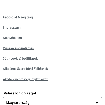
Kapcsolat & segítség
Impresszum
Adatvédelem
Visszaélés-bejelentés
Süti (cookie) beállítások
Általános Szerződési Feltételek
Akadálymentességi nyilatkozat
Válasszon országot
Magyarország