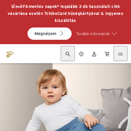
🛒✂️ÁFAmentes napok* legalább 3 db használati cikk
vásárlása esetén TchiboCard hűségkártyával & ingyenes
kiszállítás
Megnézem
További információk