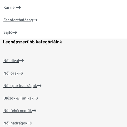
Karrier
Fenntarthatóság
Sajtó
Legnépszerűbb kategóriáink
Női divat
Női órák
Női sportnadrágok
Blúzok & Tunikák
Női fehérneműk
Női nadrágok