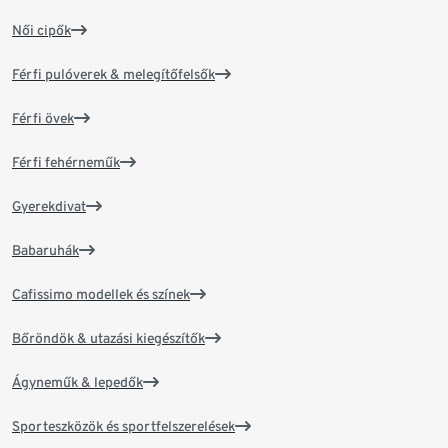
Női cipők
Férfi pulóverek & melegítőfelsők
Férfi övek
Férfi fehérneműk
Gyerekdivat
Babaruhák
Cafissimo modellek és színek
Bőröndök & utazási kiegészítők
Ágyneműk & lepedők
Sporteszközök és sportfelszerelések