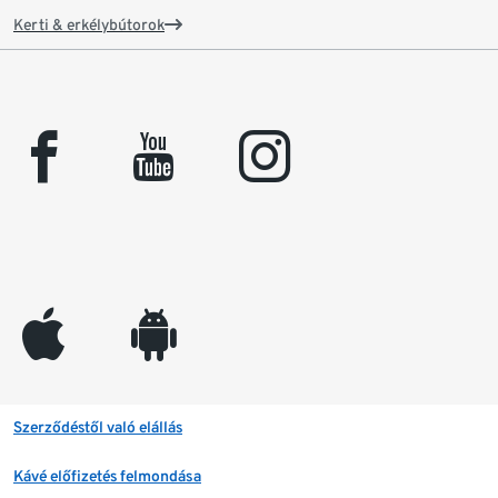
Kerti & erkélybútorok
facebook
youtube
instagram
appleinc
android
Szerződéstől való elállás
Kávé előfizetés felmondása