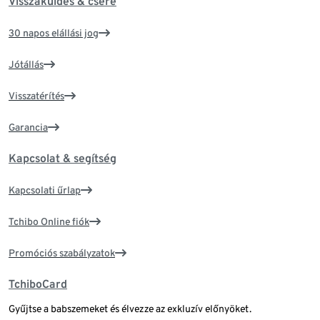
Visszaküldés & csere
30 napos elállási jog
Jótállás
Visszatérítés
Garancia
Kapcsolat & segítség
Kapcsolati űrlap
Tchibo Online fiók
Promóciós szabályzatok
TchiboCard
Gyűjtse a babszemeket és élvezze az exkluzív előnyöket.