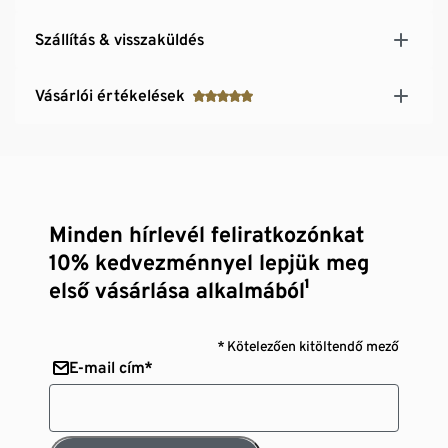
Szállítás & visszaküldés
Vásárlói értékelések
Minden hírlevél feliratkozónkat
10% kedvezménnyel lepjük meg
első vásárlása alkalmából¹
* Kötelezően kitöltendő mező
E-mail cím*