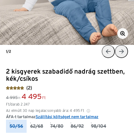
1/2
2 kisgyerek szabadidő nadrág szettben,
kék/csíkos
(2)
4 495
4 995
Ft
Ft
Ft/darab
2 247
Az elmúlt 30 nap legalacsonyabb ára:
4 495
Ft
ÁFA-t tartalmaz
Szállítási költséget nem tartalmaz
50/56
62/68
74/80
86/92
98/104