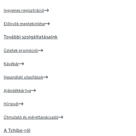
Ingyenes regisztráció
Előnyök megtekintése
További szolgáltatásaink
Üzletek promóciói
Kávébár
Használati utasítások
Ajándékkártya
Hírlevél
Útmutató és mérettanácsadó
A Tchibo-ról