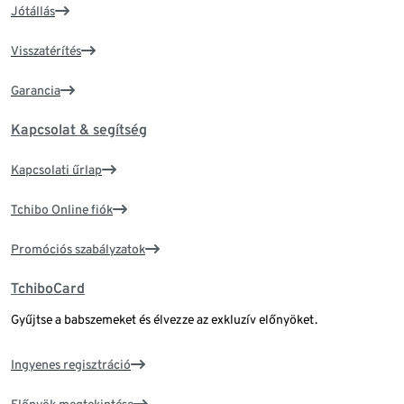
Jótállás
Visszatérítés
Garancia
Kapcsolat & segítség
Kapcsolati űrlap
Tchibo Online fiók
Promóciós szabályzatok
TchiboCard
Gyűjtse a babszemeket és élvezze az exkluzív előnyöket.
Ingyenes regisztráció