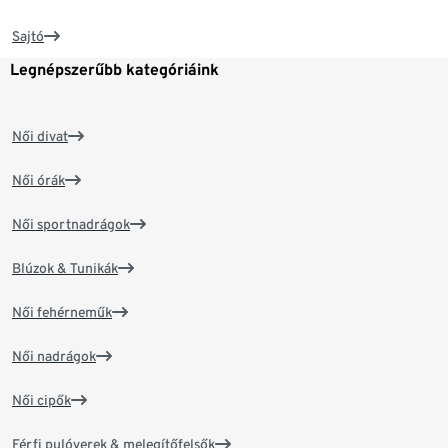
Sajtó
Legnépszerűbb kategóriáink
Női divat
Női órák
Női sportnadrágok
Blúzok & Tunikák
Női fehérneműk
Női nadrágok
Női cipők
Férfi pulóverek & melegítőfelsők