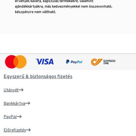
érvényes kávéra, kapszulás termékekre, valamint
ajándékkártyákra, más kedvezményekkel nem összevonható,
készpénzre nem váltható.
Egyszerű & biztonságos fizetés
Utánvét
Bankkártya
PayPal
Előrefizetés