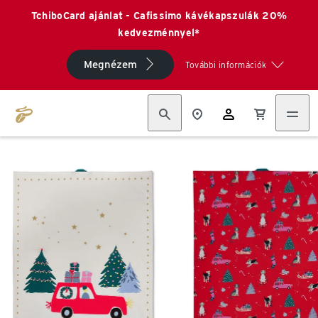
TchiboCard ajánlat - Cafissimo kávékapszulák 20%
kedvezménnyel*
Megnézem
További információk