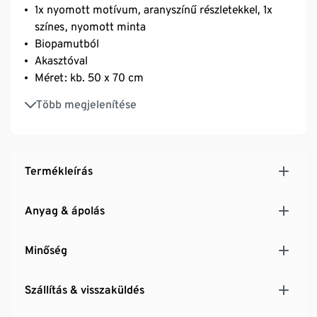
1x nyomott motívum, aranyszínű részletekkel, 1x
színes, nyomott minta
Biopamutból
Akasztóval
Méret: kb. 50 x 70 cm
Hogy a hangulat még törölgetéskor is télies-
Több megjelenítése
karácsonyi legyen
Termékleírás
Anyag & ápolás
Minőség
Szállítás & visszaküldés