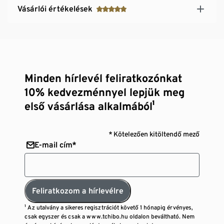
Vásárlói értékelések
Minden hírlevél feliratkozónkat
10% kedvezménnyel lepjük meg
első vásárlása alkalmából¹
* Kötelezően kitöltendő mező
E-mail cím*
Feliratkozom a hírlevélre
¹ Az utalvány a sikeres regisztrációt követő 1 hónapig érvényes,
csak egyszer és csak a www.tchibo.hu oldalon beváltható. Nem