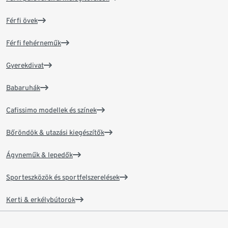
Férfi övek
Férfi fehérneműk
Gyerekdivat
Babaruhák
Cafissimo modellek és színek
Bőröndök & utazási kiegészítők
Ágyneműk & lepedők
Sporteszközök és sportfelszerelések
Kerti & erkélybútorok