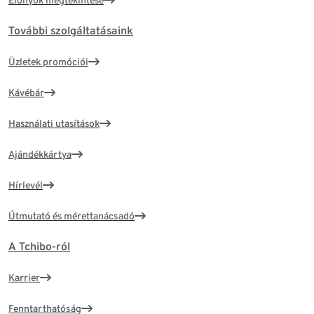
Előnyök megtekintése
További szolgáltatásaink
Üzletek promóciói
Kávébár
Használati utasítások
Ajándékkártya
Hírlevél
Útmutató és mérettanácsadó
A Tchibo-ról
Karrier
Fenntarthatóság