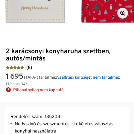
2 karácsonyi konyharuha szettben,
autós/mintás
(8)
1 695
ÁFA-t tartalmaz
Szállítási költséget nem tartalmaz
Ft
Ft/darab
847
Pillanatnyilag nem kapható
Rendelési szám: 135204
Nedvszívó és szöszmentes – tökéletes választás
konyhai használatra