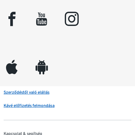
facebook
youtube
instagram
appleinc
android
Szerződéstől való elállás
Kávé előfizetés felmondása
Kapcsolat & segítség