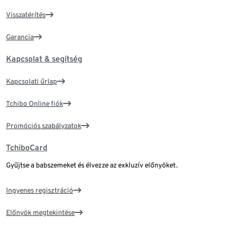
Visszatérítés
Garancia
Kapcsolat & segítség
Kapcsolati űrlap
Tchibo Online fiók
Promóciós szabályzatok
TchiboCard
Gyűjtse a babszemeket és élvezze az exkluzív előnyöket.
Ingyenes regisztráció
Előnyök megtekintése