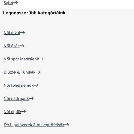
Sajtó
Legnépszerűbb kategóriáink
Női divat
Női órák
Női sportnadrágok
Blúzok & Tunikák
Női fehérneműk
Női nadrágok
Női cipők
Férfi pulóverek & melegítőfelsők