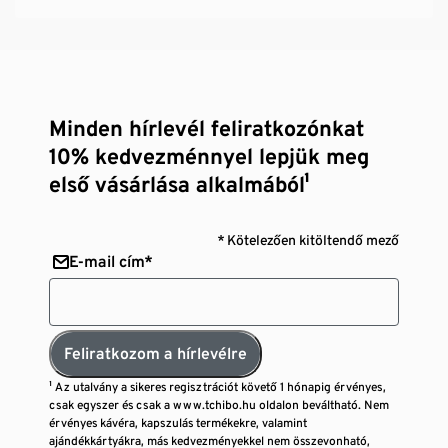
Minden hírlevél feliratkozónkat
10% kedvezménnyel lepjük meg
első vásárlása alkalmából¹
* Kötelezően kitöltendő mező
E-mail cím*
Feliratkozom a hírlevélre
¹ Az utalvány a sikeres regisztrációt követő 1 hónapig érvényes,
csak egyszer és csak a www.tchibo.hu oldalon beváltható. Nem
érvényes kávéra, kapszulás termékekre, valamint
ajándékkártyákra, más kedvezményekkel nem összevonható,