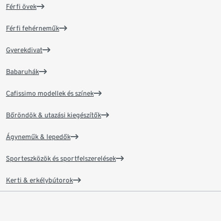
Férfi övek
Férfi fehérneműk
Gyerekdivat
Babaruhák
Cafissimo modellek és színek
Bőröndök & utazási kiegészítők
Ágyneműk & lepedők
Sporteszközök és sportfelszerelések
Kerti & erkélybútorok