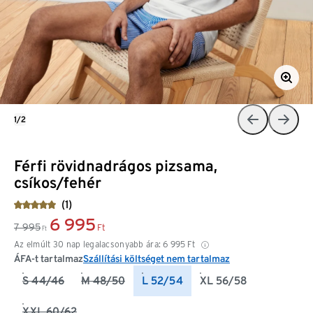
1/2
Férfi rövidnadrágos pizsama,
csíkos/fehér
(1)
6 995
7 995
Ft
Ft
Az elmúlt 30 nap legalacsonyabb ára:
6 995
Ft
ÁFA-t tartalmaz
Szállítási költséget nem tartalmaz
S 44/46
M 48/50
L 52/54
XL 56/58
XXL 60/62