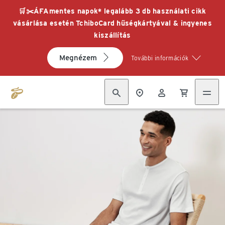
🛒✂️ÁFAmentes napok* legalább 3 db használati cikk
vásárlása esetén TchiboCard hűségkártyával & ingyenes
kiszállítás
Megnézem
További információk