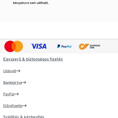
készpénzre nem váltható.
Egyszerű & biztonságos fizetés
Utánvét
Bankkártya
PayPal
Előrefizetés
Szállítás & kézbesítés