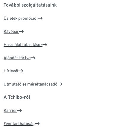
További szolgáltatásaink
Üzletek promóciói
Kávébár
Használati utasítások
Ajándékkártya
Hírlevél
Útmutató és mérettanácsadó
A Tchibo-ról
Karrier
Fenntarthatóság