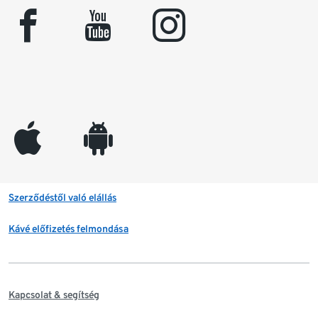
facebook
youtube
instagram
appleinc
android
Szerződéstől való elállás
Kávé előfizetés felmondása
Kapcsolat & segítség