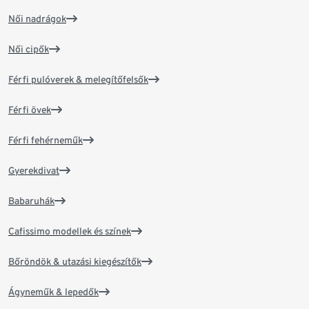
Női nadrágok
Női cipők
Férfi pulóverek & melegítőfelsők
Férfi övek
Férfi fehérneműk
Gyerekdivat
Babaruhák
Cafissimo modellek és színek
Bőröndök & utazási kiegészítők
Ágyneműk & lepedők