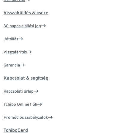
Visszaküldés & csere
30 napos elállási jog
Jótállás
Visszatérítés
Garancia
Kapcsolat & segítség
Kapcsolati űrlap
Tchibo Online fiók
Promóciós szabályzatok
TchiboCard