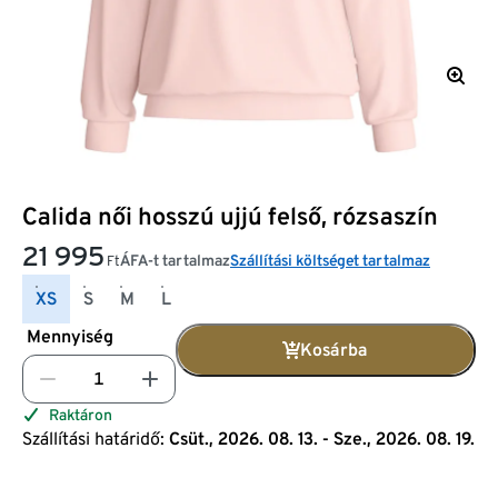
Calida női hosszú ujjú felső, rózsaszín
21 995
ÁFA-t tartalmaz
Szállítási költséget tartalmaz
Ft
XS
S
M
L
Mennyiség
Kosárba
Raktáron
Szállítási határidő:
Csüt., 2026. 08. 13. - Sze., 2026. 08. 19.