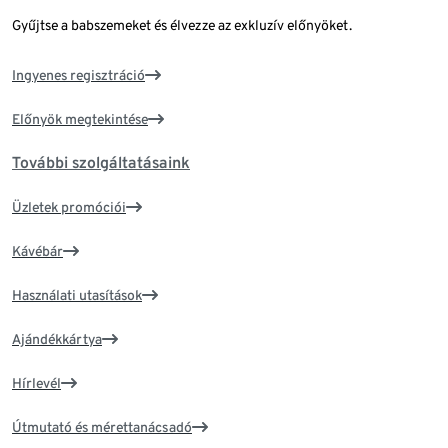
Gyűjtse a babszemeket és élvezze az exkluzív előnyöket.
Ingyenes regisztráció
Előnyök megtekintése
További szolgáltatásaink
Üzletek promóciói
Kávébár
Használati utasítások
Ajándékkártya
Hírlevél
Útmutató és mérettanácsadó