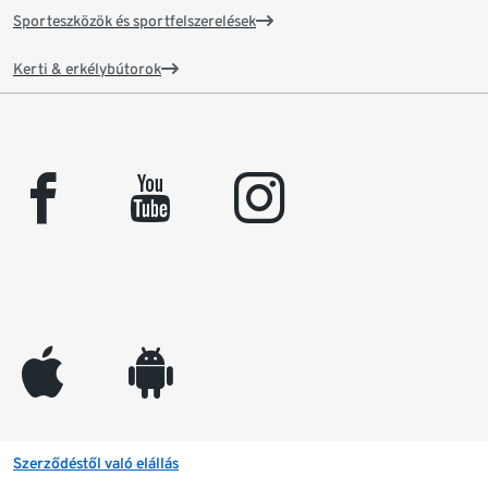
Sporteszközök és sportfelszerelések
Kerti & erkélybútorok
facebook
youtube
instagram
appleinc
android
Szerződéstől való elállás