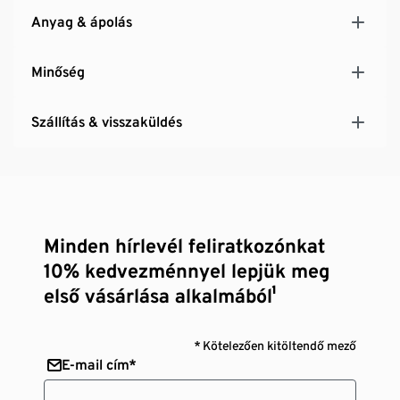
Anyag & ápolás
Minőség
Szállítás & visszaküldés
Minden hírlevél feliratkozónkat
10% kedvezménnyel lepjük meg
első vásárlása alkalmából¹
* Kötelezően kitöltendő mező
E-mail cím*