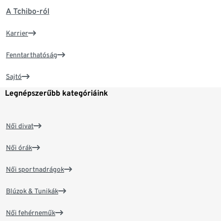
A Tchibo-ról
Karrier
Fenntarthatóság
Sajtó
Legnépszerűbb kategóriáink
Női divat
Női órák
Női sportnadrágok
Blúzok & Tunikák
Női fehérneműk