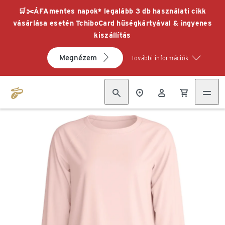
🛒✂️ÁFAmentes napok* legalább 3 db használati cikk
vásárlása esetén TchiboCard hűségkártyával & ingyenes
kiszállítás
Megnézem
További információk