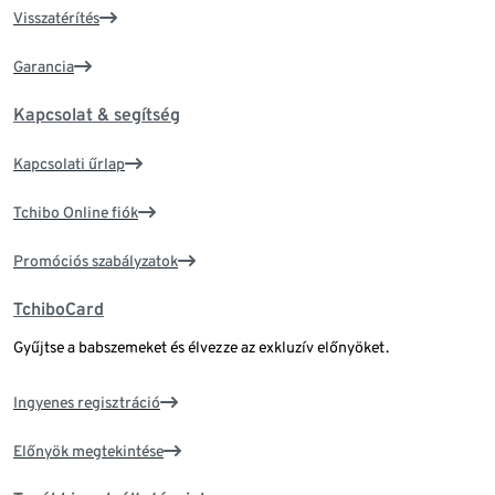
Visszatérítés
Garancia
Kapcsolat & segítség
Kapcsolati űrlap
Tchibo Online fiók
Promóciós szabályzatok
TchiboCard
Gyűjtse a babszemeket és élvezze az exkluzív előnyöket.
Ingyenes regisztráció
Előnyök megtekintése