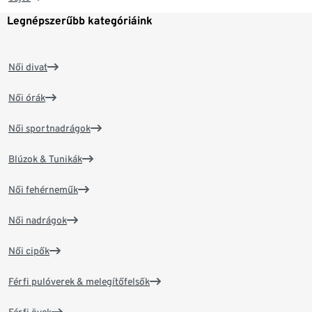
Legnépszerűbb kategóriáink
Női divat
Női órák
Női sportnadrágok
Blúzok & Tunikák
Női fehérneműk
Női nadrágok
Női cipők
Férfi pulóverek & melegítőfelsők