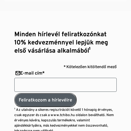
Minden hírlevél feliratkozónkat
10% kedvezménnyel lepjük meg
első vásárlása alkalmából¹
* Kötelezően kitöltendő mező
E-mail cím*
Feliratkozom a hírlevélre
¹ Az utalvány a sikeres regisztrációt követő 1 hónapig érvényes,
csak egyszer és csak a www.tchibo.hu oldalon beváltható. Nem
érvényes kávéra, kapszulás termékekre, valamint
ajándékkártyákra, más kedvezményekkel nem összevonható,
készpénzre nem váltható.