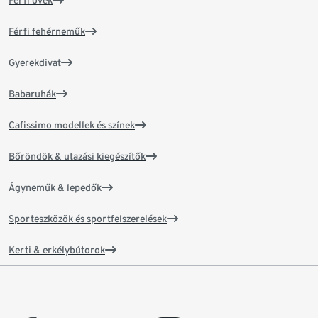
Férfi övek
Férfi fehérneműk
Gyerekdivat
Babaruhák
Cafissimo modellek és színek
Bőröndök & utazási kiegészítők
Ágyneműk & lepedők
Sporteszközök és sportfelszerelések
Kerti & erkélybútorok