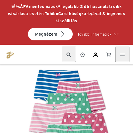
🛒✂️ÁFAmentes napok* legalább 3 db használati cikk
vásárlása esetén TchiboCard hűségkártyával & ingyenes
kiszállítás
Megnézem
További információk