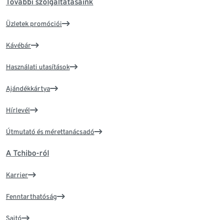
További szolgáltatásaink
Üzletek promóciói
Kávébár
Használati utasítások
Ajándékkártya
Hírlevél
Útmutató és mérettanácsadó
A Tchibo-ról
Karrier
Fenntarthatóság
Sajtó