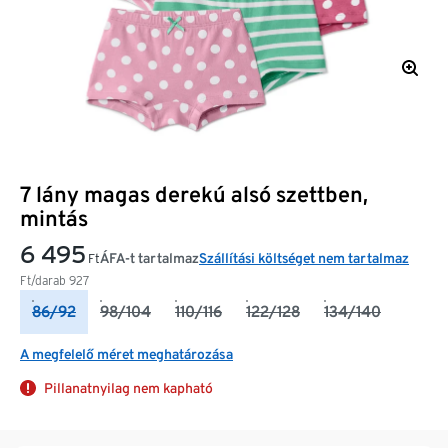
7 lány magas derekú alsó szettben,
mintás
6 495
ÁFA-t tartalmaz
Szállítási költséget nem tartalmaz
Ft
Ft/darab
927
86/92
98/104
110/116
122/128
134/140
A megfelelő méret meghatározása
Pillanatnyilag nem kapható