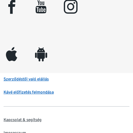
facebook
youtube
instagram
appleinc
android
Szerződéstől való elállás
Kávé előfizetés felmondása
Kapcsolat & segítség
Impresszum