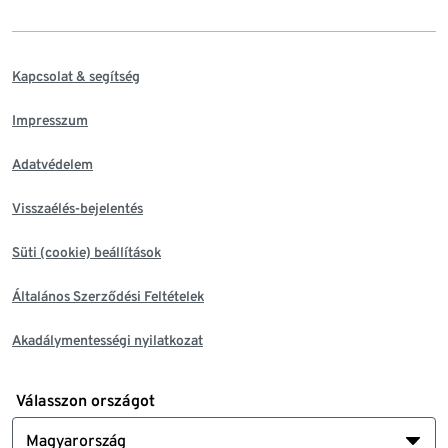
Kapcsolat & segítség
Impresszum
Adatvédelem
Visszaélés-bejelentés
Süti (cookie) beállítások
Általános Szerződési Feltételek
Akadálymentességi nyilatkozat
Válasszon országot
Magyarország