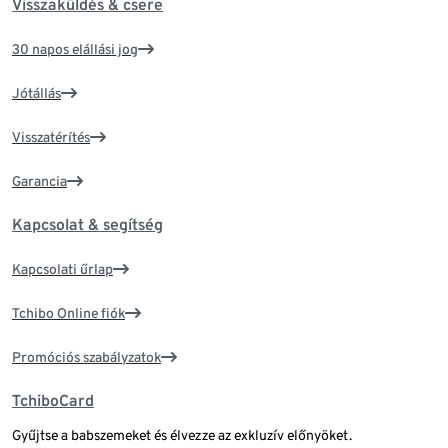
Visszaküldés & csere
30 napos elállási jog
Jótállás
Visszatérítés
Garancia
Kapcsolat & segítség
Kapcsolati űrlap
Tchibo Online fiók
Promóciós szabályzatok
TchiboCard
Gyűjtse a babszemeket és élvezze az exkluzív előnyöket.