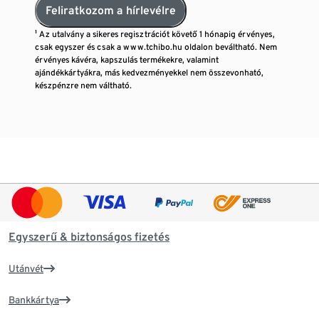
Feliratkozom a hírlevélre
¹ Az utalvány a sikeres regisztrációt követő 1 hónapig érvényes,
csak egyszer és csak a www.tchibo.hu oldalon beváltható. Nem
érvényes kávéra, kapszulás termékekre, valamint
ajándékkártyákra, más kedvezményekkel nem összevonható,
készpénzre nem váltható.
Egyszerű & biztonságos fizetés
Utánvét
Bankkártya