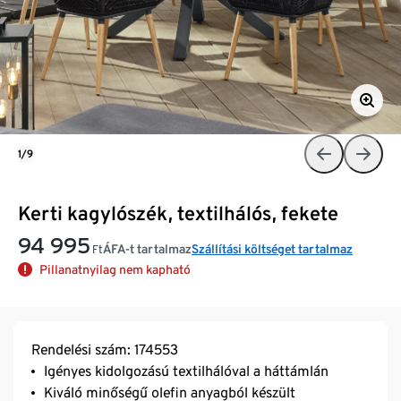
1/9
Kerti kagylószék, textilhálós, fekete
94 995
ÁFA-t tartalmaz
Szállítási költséget tartalmaz
Ft
Pillanatnyilag nem kapható
Rendelési szám: 174553
Igényes kidolgozású textilhálóval a háttámlán
Kiváló minőségű olefin anyagból készült