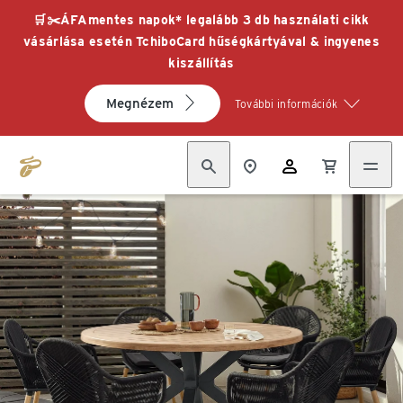
🛒✂️ÁFAmentes napok* legalább 3 db használati cikk
vásárlása esetén TchiboCard hűségkártyával & ingyenes
kiszállítás
Megnézem
További információk