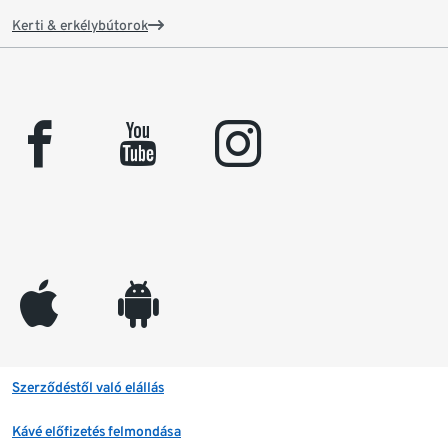
Kerti & erkélybútorok
facebook
youtube
instagram
appleinc
android
Szerződéstől való elállás
Kávé előfizetés felmondása