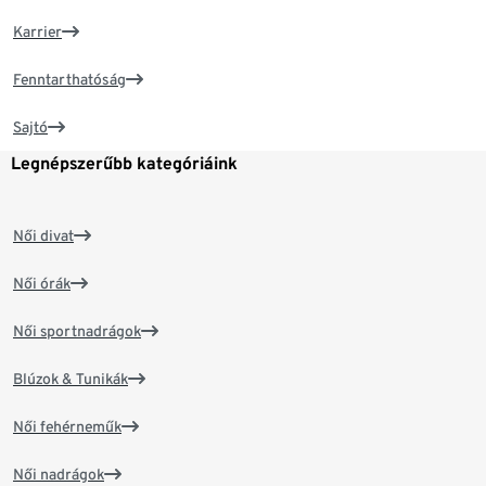
Karrier
Fenntarthatóság
Sajtó
Legnépszerűbb kategóriáink
Női divat
Női órák
Női sportnadrágok
Blúzok & Tunikák
Női fehérneműk
Női nadrágok