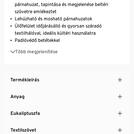
párnahuzat, tapintása és megjelenése beltéri
szövetre emlékeztet
Lehúzható és mosható párnahuzatok
Ülőfelület időjárásálló és gyorsan száradó
textilhálóval, ideális kültéri használatra
Padlóvédő betétekkel
Széklábak teakfa hatású, FSC® tanúsítvánnyal
Több megjelenítése
rendelkező eukaliptuszfából
UV- és időjárásálló
Termékleírás
Anyag
Eukaliptuszfa
Textilszövet