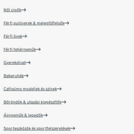
Női cipők
Férfi pulóverek & melegítőfelsők
Férfi övek
Férfi fehérneműk
Gyerekdivat
Babaruhák
Cafissimo modellek és színek
Bőröndök & utazási kiegészítők
Ágyneműk & lepedők
Sporteszközök és sportfelszerelések