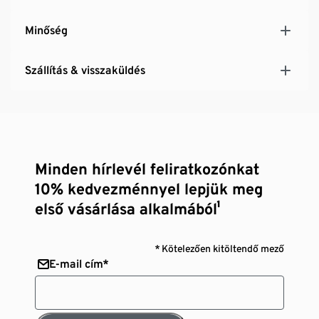
Minőség
Szállítás & visszaküldés
Minden hírlevél feliratkozónkat
10% kedvezménnyel lepjük meg
első vásárlása alkalmából¹
* Kötelezően kitöltendő mező
E-mail cím*