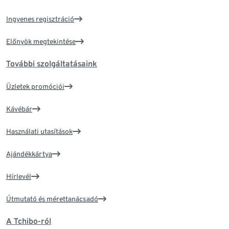
Ingyenes regisztráció
Előnyök megtekintése
További szolgáltatásaink
Üzletek promóciói
Kávébár
Használati utasítások
Ajándékkártya
Hírlevél
Útmutató és mérettanácsadó
A Tchibo-ról