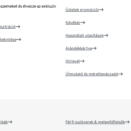
bszemeket és élvezze az exkluzív
Üzletek promóciói
Kávébár
isztráció
Használati utasítások
tekintése
Ajándékkártya
Hírlevél
Útmutató és mérettanácsadó
ikák
Férfi pulóverek & melegítőfelsők