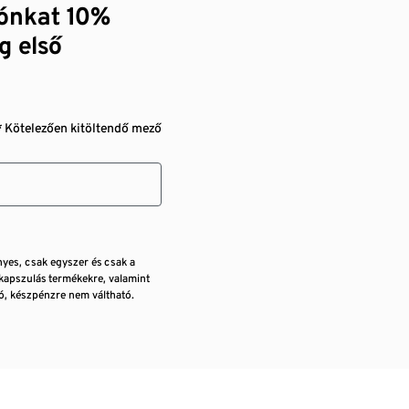
zónkat 10%
g első
* Kötelezően kitöltendő mező
nyes, csak egyszer és csak a
kapszulás termékekre, valamint
, készpénzre nem váltható.