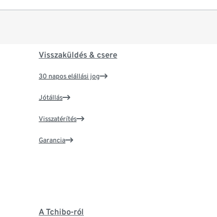
Visszaküldés & csere
30 napos elállási jog
Jótállás
Visszatérítés
Garancia
A Tchibo-ról