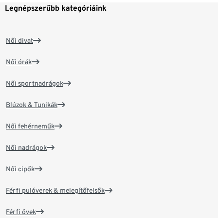
Legnépszerűbb kategóriáink
Női divat
Női órák
Női sportnadrágok
Blúzok & Tunikák
Női fehérneműk
Női nadrágok
Női cipők
Férfi pulóverek & melegítőfelsők
Férfi övek