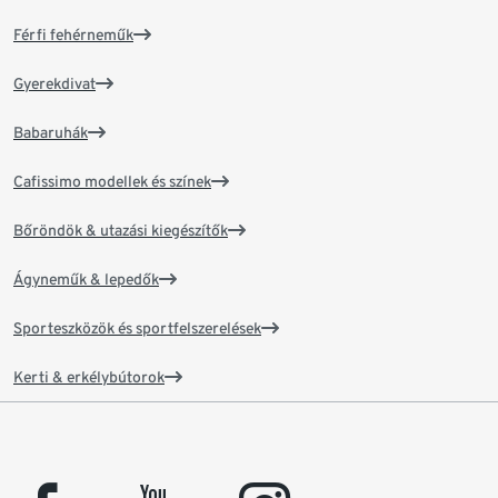
Férfi fehérneműk
Gyerekdivat
Babaruhák
Cafissimo modellek és színek
Bőröndök & utazási kiegészítők
Ágyneműk & lepedők
Sporteszközök és sportfelszerelések
Kerti & erkélybútorok