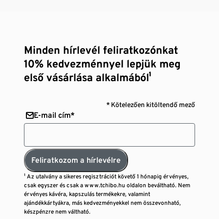
Minden hírlevél feliratkozónkat
10% kedvezménnyel lepjük meg
első vásárlása alkalmából¹
* Kötelezően kitöltendő mező
E-mail cím*
Feliratkozom a hírlevélre
¹ Az utalvány a sikeres regisztrációt követő 1 hónapig érvényes,
csak egyszer és csak a www.tchibo.hu oldalon beváltható. Nem
érvényes kávéra, kapszulás termékekre, valamint
ajándékkártyákra, más kedvezményekkel nem összevonható,
készpénzre nem váltható.