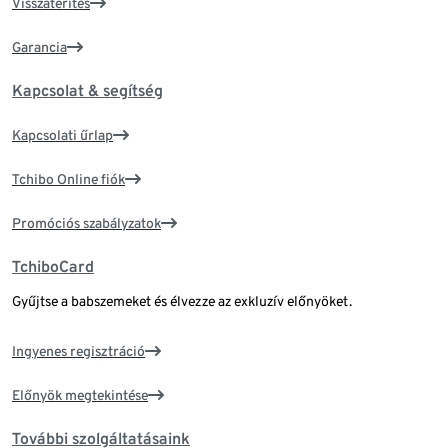
Visszatérítés
Garancia
Kapcsolat & segítség
Kapcsolati űrlap
Tchibo Online fiók
Promóciós szabályzatok
TchiboCard
Gyűjtse a babszemeket és élvezze az exkluzív előnyöket.
Ingyenes regisztráció
Előnyök megtekintése
További szolgáltatásaink