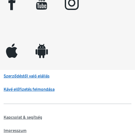
facebook
youtube
instagram
appleinc
android
Szerződéstől való elállás
Kávé előfizetés felmondása
Kapcsolat & segítség
Impresszum