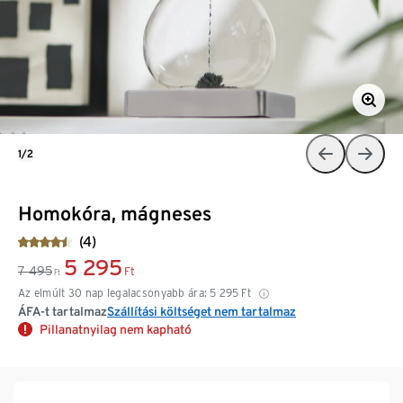
1/2
Homokóra, mágneses
(4)
5 295
7 495
Ft
Ft
Az elmúlt 30 nap legalacsonyabb ára:
5 295
Ft
ÁFA-t tartalmaz
Szállítási költséget nem tartalmaz
Pillanatnyilag nem kapható