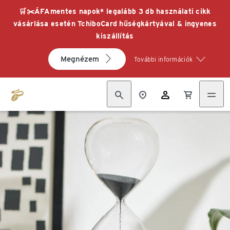
🛒✂️ÁFAmentes napok* legalább 3 db használati cikk
vásárlása esetén TchiboCard hűségkártyával & ingyenes
kiszállítás
Megnézem
További információk