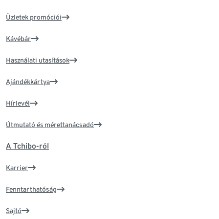
Üzletek promóciói
Kávébár
Használati utasítások
Ajándékkártya
Hírlevél
Útmutató és mérettanácsadó
A Tchibo-ról
Karrier
Fenntarthatóság
Sajtó