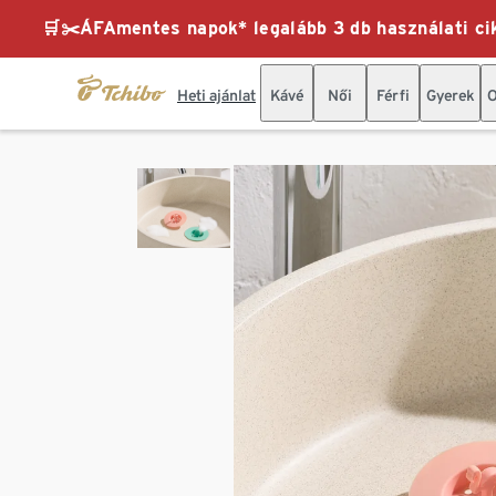
🛒✂️ÁFAmentes napok* legalább 3 db használati cik
Heti ajánlat
Kávé
Női
Férfi
Gyerek
O