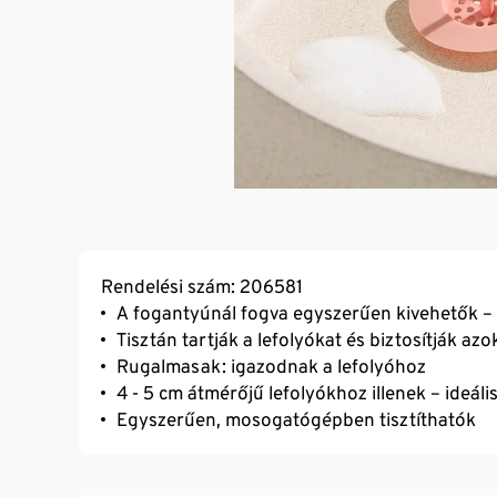
Rendelési szám: 206581
A fogantyúnál fogva egyszerűen kivehetők –
Tisztán tartják a lefolyókat és biztosítják a
Rugalmasak: igazodnak a lefolyóhoz
4 - 5 cm átmérőjű lefolyókhoz illenek – ideá
Egyszerűen, mosogatógépben tisztíthatók