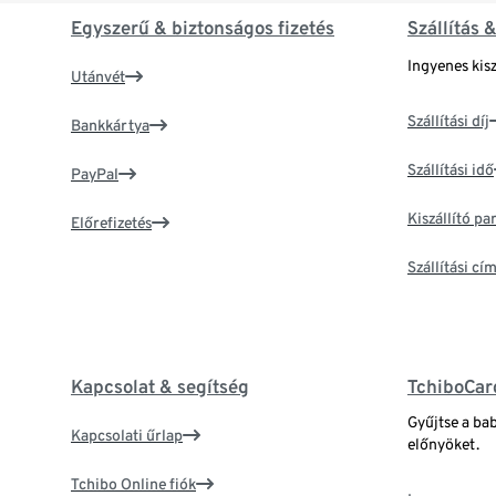
Egyszerű & biztonságos fizetés
Szállítás 
Ingyenes kisz
Utánvét
Szállítási díj
Bankkártya
Szállítási idő
PayPal
Kiszállító p
Előrefizetés
Szállítási c
Kapcsolat & segítség
TchiboCar
Gyűjtse a ba
Kapcsolati űrlap
előnyöket.
Tchibo Online fiók