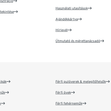
isztráció
Használati utasítások
tekintése
Ajándékkártya
Hírlevél
Útmutató és mérettanácsadó
ikák
Férfi pulóverek & melegítőfelsők
műk
Férfi övek
k
Férfi fehérneműk