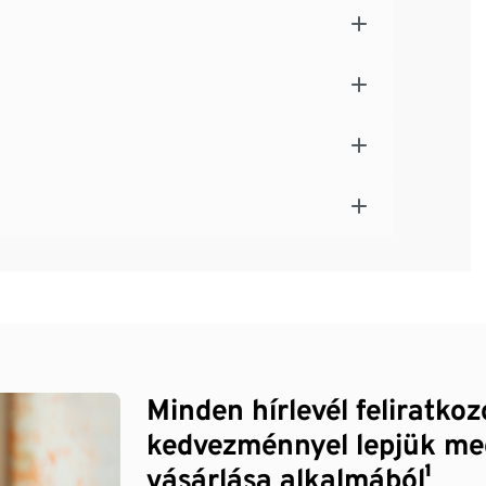
Minden hírlevél feliratko
kedvezménnyel lepjük me
vásárlása alkalmából¹