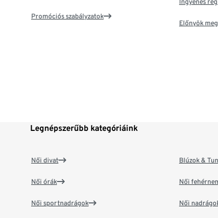
Ingyenes reg
Promóciós szabályzatok
Előnyök meg
Legnépszerűbb kategóriáink
Női divat
Blúzok & Tun
Női órák
Női fehérne
Női sportnadrágok
Női nadrágo