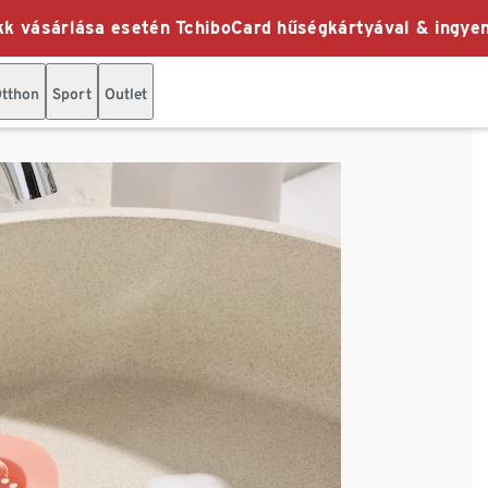
k vásárlása esetén TchiboCard hűségkártyával & ingyen
tthon
Sport
Outlet