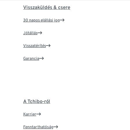
Visszaküldés & csere
30 napos elállási jog
Jótállás
Visszatérítés
Garancia
A Tchibo-ról
Karrier
Fenntarthatóság