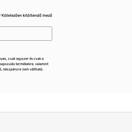
* Kötelezően kitöltendő mező
nyes, csak egyszer és csak a
kapszulás termékekre, valamint
, készpénzre nem váltható.