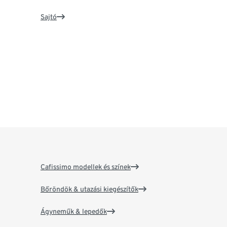
Sajtó
Cafissimo modellek és színek
Bőröndök & utazási kiegészítők
Ágyneműk & lepedők