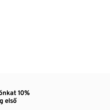
zónkat 10%
g első