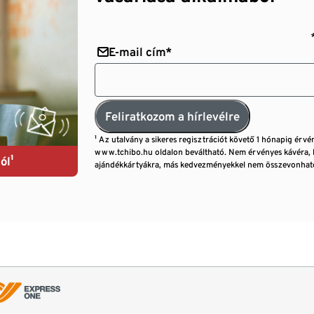
E-mail cím*
Feliratkozom a hírlevélre
¹ Az utalvány a sikeres regisztrációt követő 1 hónapig érvé
www.tchibo.hu oldalon beváltható. Nem érvényes kávéra, 
ól¹
ajándékkártyákra, más kedvezményekkel nem összevonható