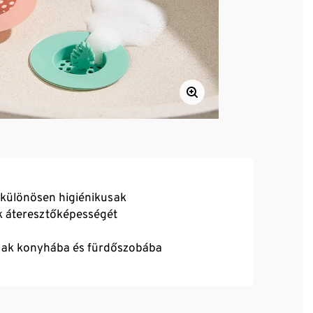
 különösen higiénikusak
zok áteresztőképességét
lisak konyhába és fürdőszobába