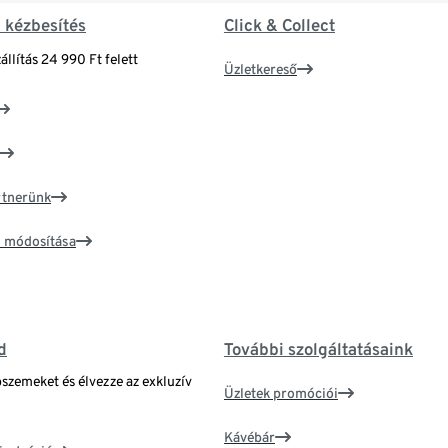
& kézbesítés
Click & Collect
állítás 24 990 Ft felett
Üzletkereső
artnerünk
ím módosítása
d
További szolgáltatásaink
bszemeket és élvezze az exkluzív
Üzletek promóciói
Kávébár