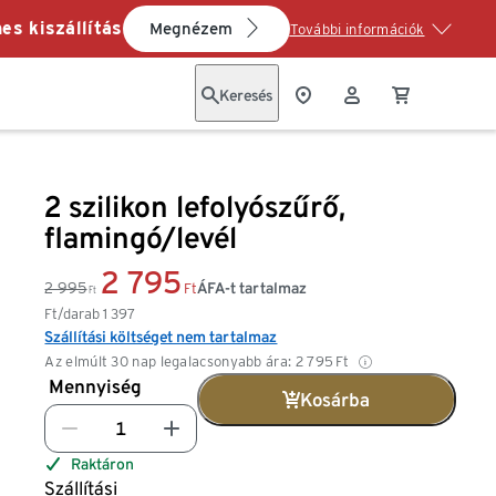
es kiszállítás
Megnézem
További információk
Keresés
2 szilikon lefolyószűrő,
flamingó/levél
2 795
2 995
ÁFA-t tartalmaz
Ft
Ft
Ft/darab
1 397
Szállítási költséget nem tartalmaz
Az elmúlt 30 nap legalacsonyabb ára:
2 795
Ft
Mennyiség
Kosárba
Raktáron
Szállítási