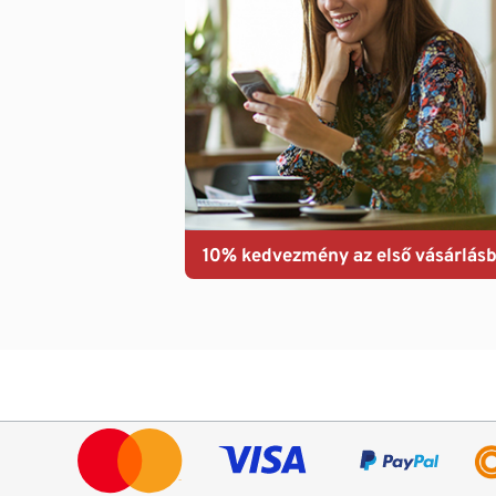
10% kedvezmény az első vásárlásb