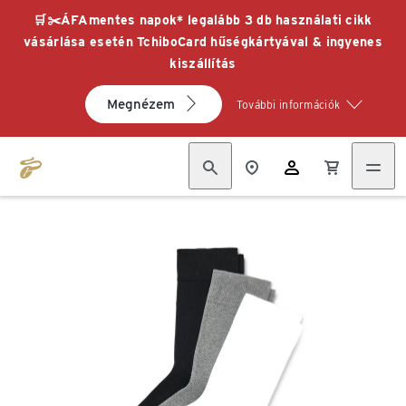
🛒✂️ÁFAmentes napok* legalább 3 db használati cikk
vásárlása esetén TchiboCard hűségkártyával & ingyenes
kiszállítás
Megnézem
További információk