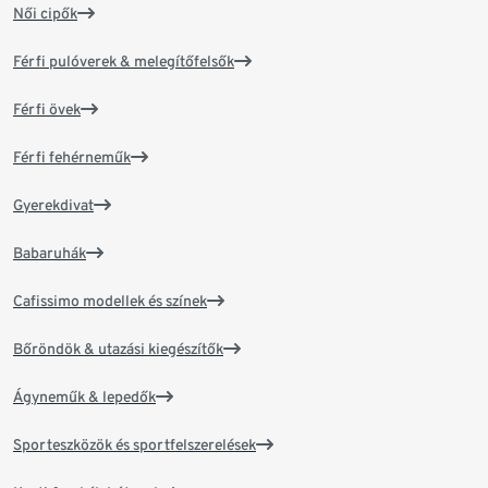
Női cipők
Férfi pulóverek & melegítőfelsők
Férfi övek
Férfi fehérneműk
Gyerekdivat
Babaruhák
Cafissimo modellek és színek
Bőröndök & utazási kiegészítők
Ágyneműk & lepedők
Sporteszközök és sportfelszerelések