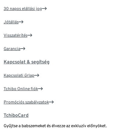
30 napos elállási jog
Jótállás
Visszatérítés
Garancia
Kapcsolat & segítség
Kapcsolati űrlap
Tchibo Online fiók
Promóciós szabályzatok
TchiboCard
Gyűjtse a babszemeket és élvezze az exkluzív előnyöket.