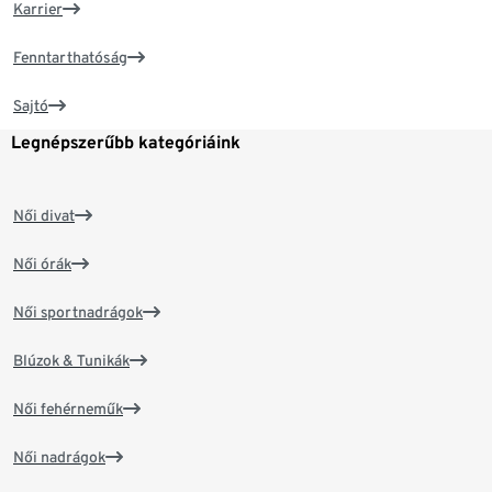
Karrier
Fenntarthatóság
Sajtó
Legnépszerűbb kategóriáink
Női divat
Női órák
Női sportnadrágok
Blúzok & Tunikák
Női fehérneműk
Női nadrágok