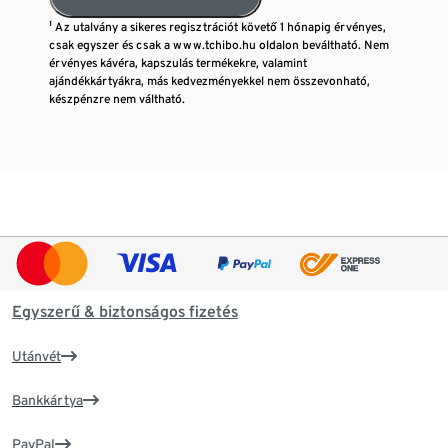
¹ Az utalvány a sikeres regisztrációt követő 1 hónapig érvényes,
csak egyszer és csak a www.tchibo.hu oldalon beváltható. Nem
érvényes kávéra, kapszulás termékekre, valamint
ajándékkártyákra, más kedvezményekkel nem összevonható,
készpénzre nem váltható.
Egyszerű & biztonságos fizetés
Utánvét
Bankkártya
PayPal