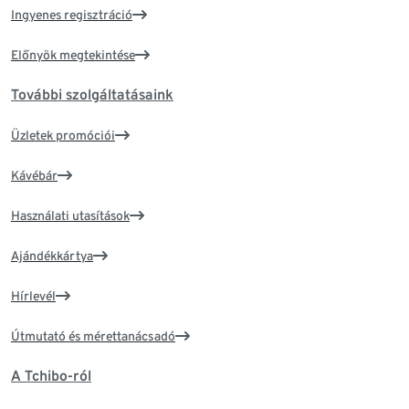
Ingyenes regisztráció
Előnyök megtekintése
További szolgáltatásaink
Üzletek promóciói
Kávébár
Használati utasítások
Ajándékkártya
Hírlevél
Útmutató és mérettanácsadó
A Tchibo-ról