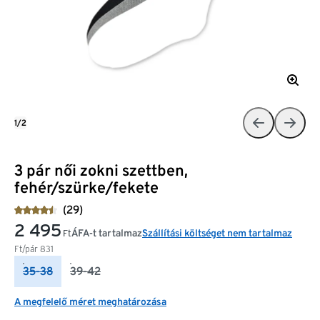
1/2
3 pár női zokni szettben,
fehér/szürke/fekete
(29)
2 495
ÁFA-t tartalmaz
Szállítási költséget nem tartalmaz
Ft
Ft/pár
831
35-38
39-42
A megfelelő méret meghatározása