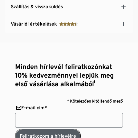
Szállítás & visszaküldés
Vásárlói értékelések
Minden hírlevél feliratkozónkat
10% kedvezménnyel lepjük meg
első vásárlása alkalmából¹
* Kötelezően kitöltendő mező
E-mail cím*
Feliratkozom a hírlevélre