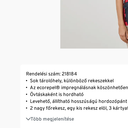
Rendelési szám: 218184
Sok tárolóhely, különböző rekeszekkel
Az ecorepel® impregnálásnak köszönhetően 
Övtáskaként is hordható
Levehető, állítható hosszúságú hordozópánt
2 nagy főrekesz, egy kis rekesz elöl, 3 kártya
Újrahasznosított anyaggal
Több megjelenítése
Hurok az övre akasztáshoz