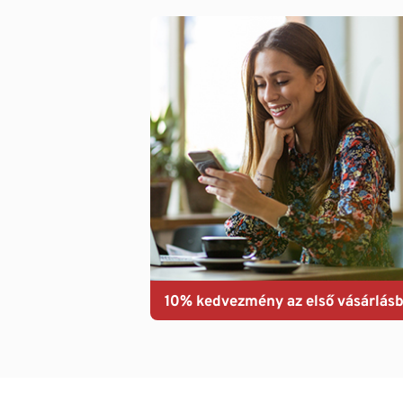
10% kedvezmény az első vásárlásb