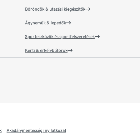
Bőröndök & utazási kiegészítők
Ágyneműk & lepedők
Sporteszközök és sportfelszerelések
Kerti & erkélybútorok
k
Akadálymentességi nyilatkozat