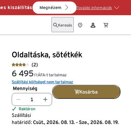
es kiszállítás
Megnézem
További információk
Keresés
Oldaltáska, sötétkék
(2)
6 495
ÁFA-t tartalmaz
Ft
Szállítási költséget nem tartalmaz
Mennyiség
Kosárba
Raktáron
Szállítási
határidő:
Csüt., 2026. 08. 13. - Sze., 2026. 08. 19.