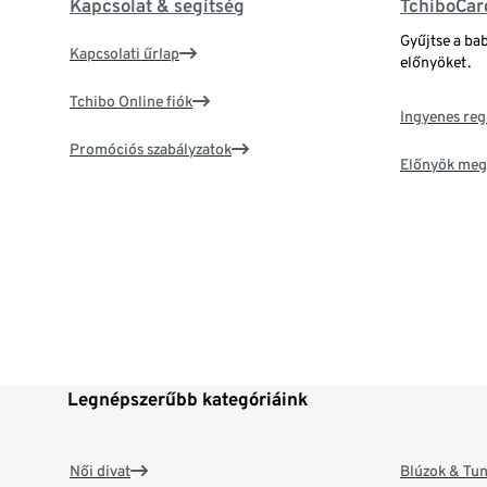
Kapcsolat & segítség
TchiboCar
Gyűjtse a ba
Kapcsolati űrlap
előnyöket.
Tchibo Online fiók
Ingyenes reg
Promóciós szabályzatok
Előnyök meg
Legnépszerűbb kategóriáink
Női divat
Blúzok & Tun