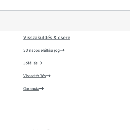
Visszaküldés & csere
30 napos elállási jog
Jótállás
Visszatérítés
Garancia