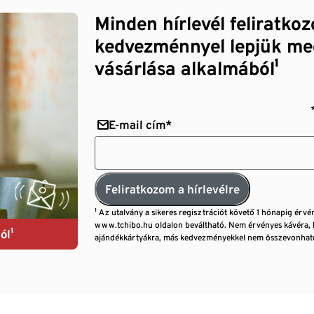
Minden hírlevél feliratko
kedvezménnyel lepjük me
vásárlása alkalmából¹
E-mail cím*
Feliratkozom a hírlevélre
¹ Az utalvány a sikeres regisztrációt követő 1 hónapig érvé
www.tchibo.hu oldalon beváltható. Nem érvényes kávéra, 
ól¹
ajándékkártyákra, más kedvezményekkel nem összevonható