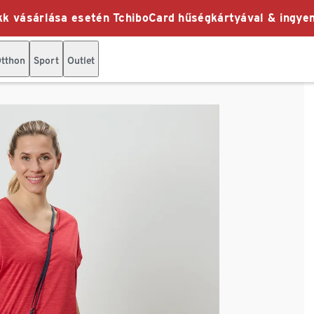
k vásárlása esetén TchiboCard hűségkártyával & ingyen
tthon
Sport
Outlet