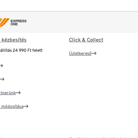
& kézbesítés
Click & Collect
állítás 24 990 Ft felett
Üzletkereső
artnerünk
ím módosítása