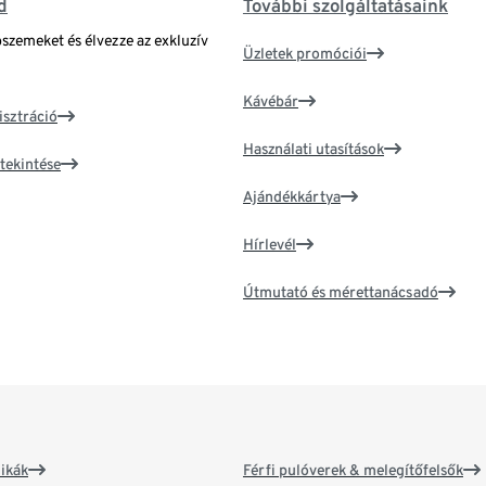
d
További szolgáltatásaink
bszemeket és élvezze az exkluzív
Üzletek promóciói
Kávébár
isztráció
Használati utasítások
tekintése
Ajándékkártya
Hírlevél
Útmutató és mérettanácsadó
ikák
Férfi pulóverek & melegítőfelsők