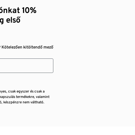
zónkat 10%
g első
* Kötelezően kitöltendő mező
nyes, csak egyszer és csak a
kapszulás termékekre, valamint
, készpénzre nem váltható.