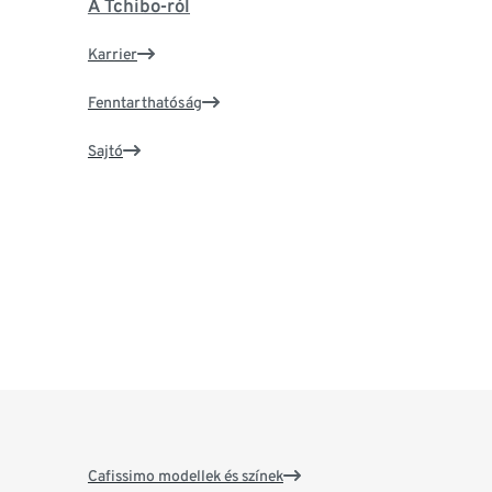
A Tchibo-ról
Karrier
Fenntarthatóság
Sajtó
Cafissimo modellek és színek