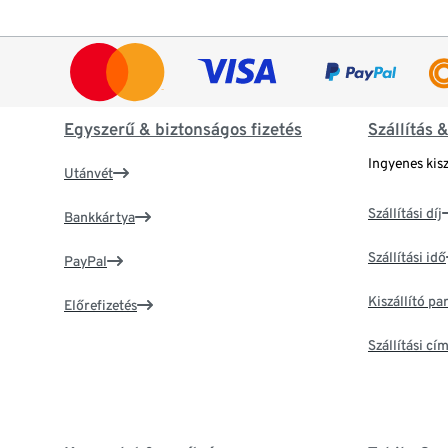
Egyszerű & biztonságos fizetés
Szállítás 
Ingyenes kisz
Utánvét
Szállítási díj
Bankkártya
Szállítási idő
PayPal
Kiszállító p
Előrefizetés
Szállítási c