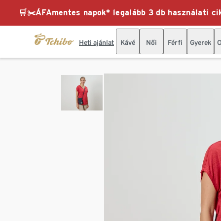
🛒✂️ÁFAmentes napok* legalább 3 db használati cik
Heti ajánlat
Kávé
Női
Férfi
Gyerek
O