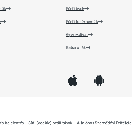
műk
Férfi övek
k
Férfi fehérneműk
Gyerekdivat
Babaruhák
appleinc
android
és-bejelentés
Süti (cookie) beállítások
Általános Szerződési Feltétele