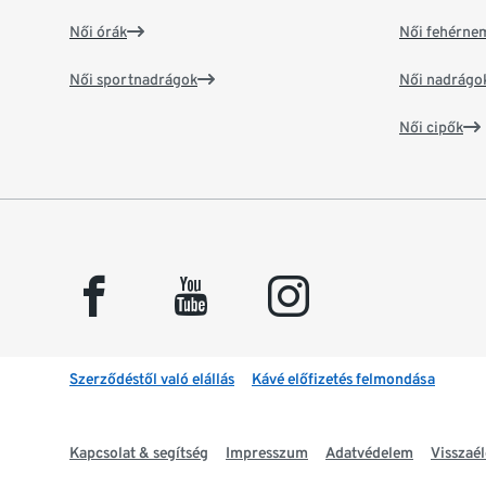
Női órák
Női fehérne
Női sportnadrágok
Női nadrágo
Női cipők
facebook
youtube
instagram
Szerződéstől való elállás
Kávé előfizetés felmondása
Kapcsolat & segítség
Impresszum
Adatvédelem
Visszaél