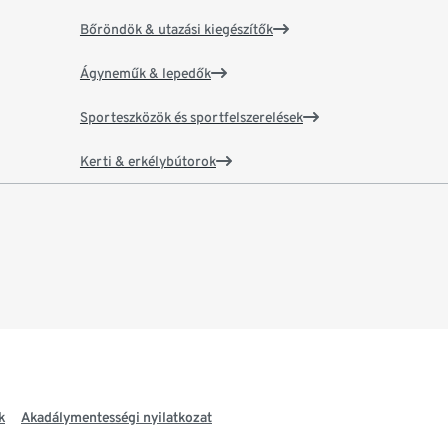
Bőröndök & utazási kiegészítők
Ágyneműk & lepedők
Sporteszközök és sportfelszerelések
Kerti & erkélybútorok
k
Akadálymentességi nyilatkozat