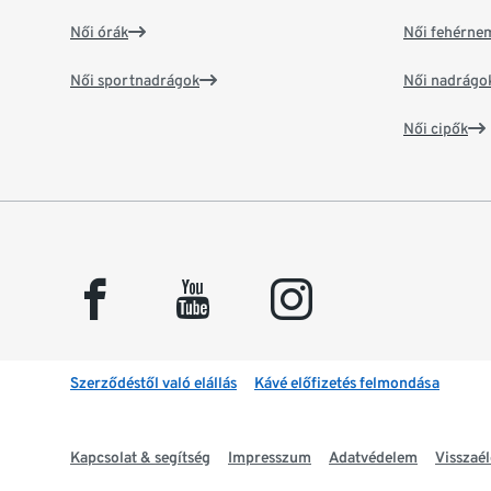
Női órák
Női fehérne
Női sportnadrágok
Női nadrágo
Női cipők
facebook
youtube
instagram
Szerződéstől való elállás
Kávé előfizetés felmondása
Kapcsolat & segítség
Impresszum
Adatvédelem
Visszaél