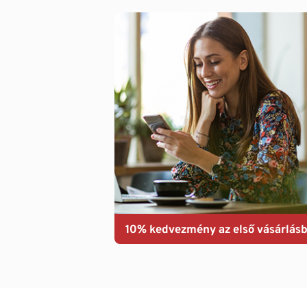
10% kedvezmény az első vásárlásb