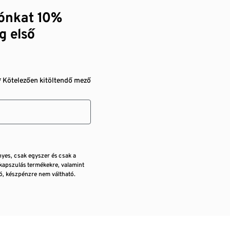
zónkat 10%
g első
* Kötelezően kitöltendő mező
nyes, csak egyszer és csak a
kapszulás termékekre, valamint
, készpénzre nem váltható.