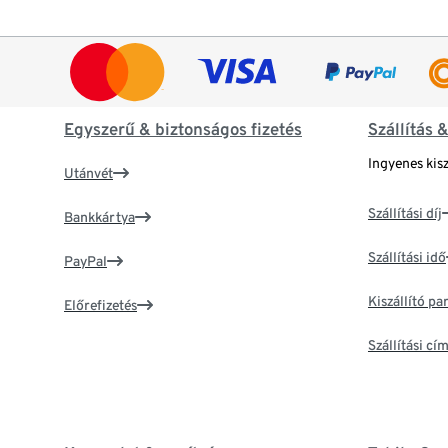
Egyszerű & biztonságos fizetés
Szállítás 
Ingyenes kisz
Utánvét
Szállítási díj
Bankkártya
Szállítási idő
PayPal
Kiszállító p
Előrefizetés
Szállítási c