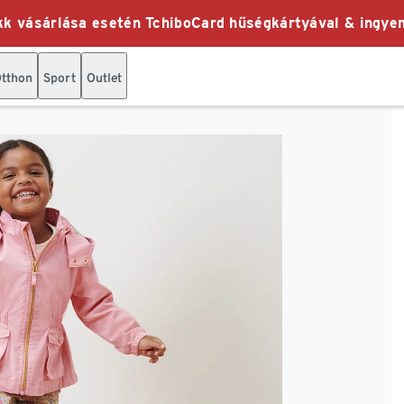
k vásárlása esetén TchiboCard hűségkártyával & ingyen
tthon
Sport
Outlet