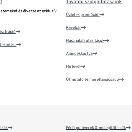
d
További szolgáltatásaink
bszemeket és élvezze az exkluzív
Üzletek promóciói
Kávébár
isztráció
Használati utasítások
tekintése
Ajándékkártya
Hírlevél
Útmutató és mérettanácsadó
ikák
Férfi pulóverek & melegítőfelsők