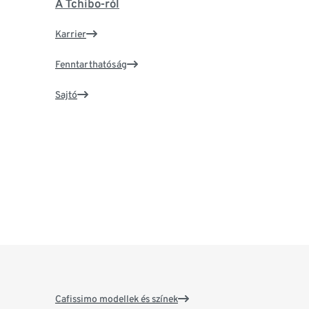
A Tchibo-ról
Karrier
Fenntarthatóság
Sajtó
Cafissimo modellek és színek