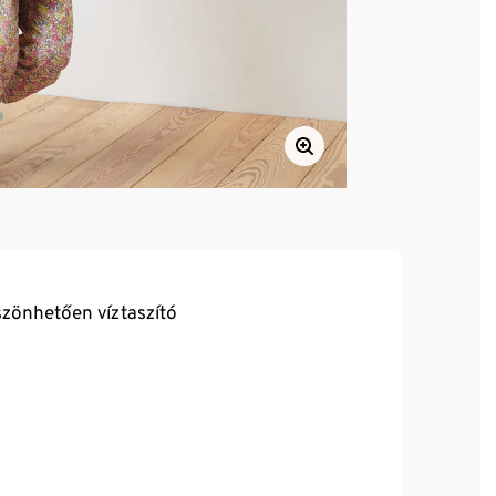
zönhetően víztaszító