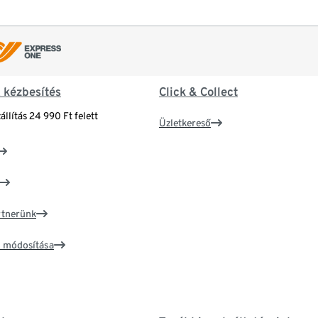
& kézbesítés
Click & Collect
állítás 24 990 Ft felett
Üzletkereső
artnerünk
ím módosítása