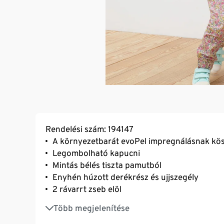
Rendelési szám: 194147
A környezetbarát evoPel impregnálásnak kös
Legombolható kapucni
Mintás bélés tiszta pamutból
Enyhén húzott derékrész és ujjszegély
2 rávarrt zseb elöl
Biopamuttal
Több megjelenítése