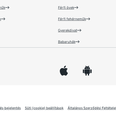
műk
Férfi övek
k
Férfi fehérneműk
Gyerekdivat
Babaruhák
appleinc
android
és-bejelentés
Süti (cookie) beállítások
Általános Szerződési Feltétele