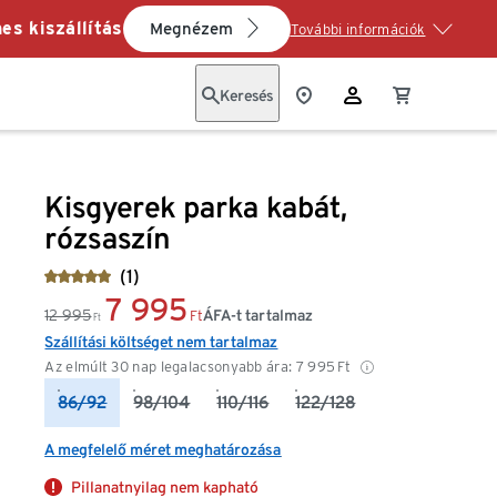
es kiszállítás
Megnézem
További információk
Keresés
Kisgyerek parka kabát,
rózsaszín
(1)
7 995
12 995
ÁFA-t tartalmaz
Ft
Ft
Szállítási költséget nem tartalmaz
Az elmúlt 30 nap legalacsonyabb ára:
7 995
Ft
86/92
98/104
110/116
122/128
A megfelelő méret meghatározása
Pillanatnyilag nem kapható