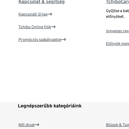
Kapcsolat & segítség
TchiboCar
Gyűjtse a ba
Kapcsolati űrlap
előnyöket.
Tchibo Online fiók
Ingyenes reg
Promóciós szabályzatok
Előnyök meg
Legnépszerűbb kategóriáink
Női divat
Blúzok & Tun