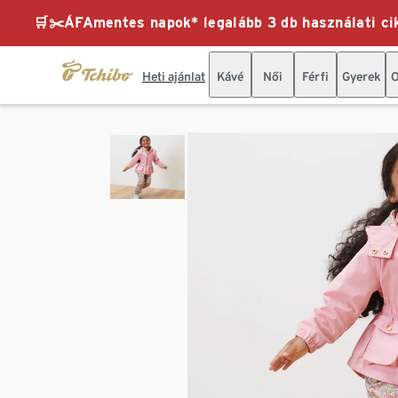
🛒✂️ÁFAmentes napok* legalább 3 db használati cik
Heti ajánlat
Kávé
Női
Férfi
Gyerek
O