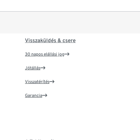
Visszaküldés & csere
30 napos elállási jog
Jótállás
Visszatérítés
Garancia