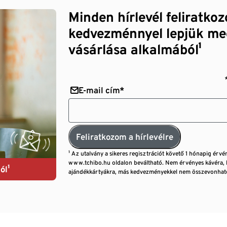
Minden hírlevél feliratko
kedvezménnyel lepjük me
vásárlása alkalmából¹
E-mail cím*
Feliratkozom a hírlevélre
¹ Az utalvány a sikeres regisztrációt követő 1 hónapig érvé
www.tchibo.hu oldalon beváltható. Nem érvényes kávéra, 
ól¹
ajándékkártyákra, más kedvezményekkel nem összevonható