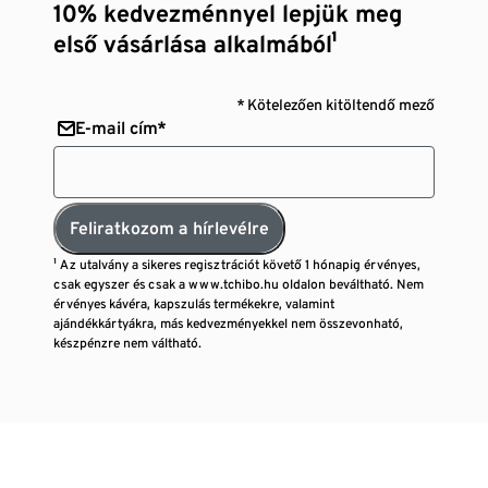
10% kedvezménnyel lepjük meg
első vásárlása alkalmából¹
* Kötelezően kitöltendő mező
E-mail cím*
Feliratkozom a hírlevélre
¹ Az utalvány a sikeres regisztrációt követő 1 hónapig érvényes,
csak egyszer és csak a www.tchibo.hu oldalon beváltható. Nem
érvényes kávéra, kapszulás termékekre, valamint
ajándékkártyákra, más kedvezményekkel nem összevonható,
készpénzre nem váltható.