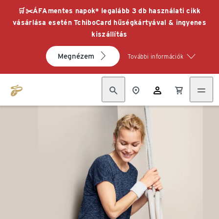
🛒✂️ÁFAmentes napok* legalább 3 db használati cikk
vásárlása esetén TchiboCard hűségkártyával & ingyenes
kiszállítás
Megnézem
További információk