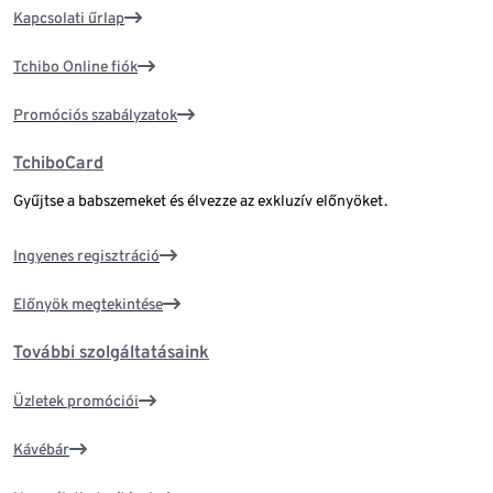
Kapcsolati űrlap
Tchibo Online fiók
Promóciós szabályzatok
TchiboCard
Gyűjtse a babszemeket és élvezze az exkluzív előnyöket.
Ingyenes regisztráció
Előnyök megtekintése
További szolgáltatásaink
Üzletek promóciói
Kávébár