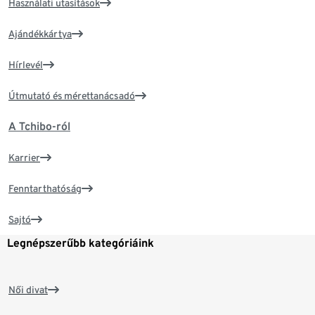
Használati utasítások
Ajándékkártya
Hírlevél
Útmutató és mérettanácsadó
A Tchibo-ról
Karrier
Fenntarthatóság
Sajtó
Legnépszerűbb kategóriáink
Női divat