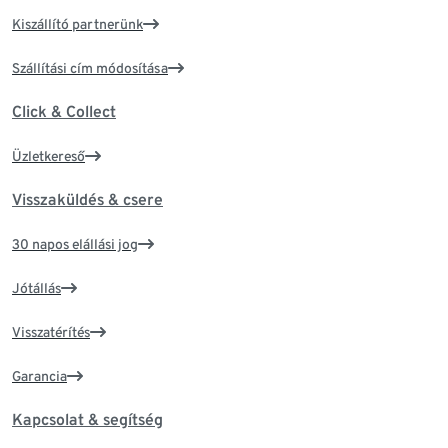
Kiszállító partnerünk
Szállítási cím módosítása
Click & Collect
Üzletkereső
Visszaküldés & csere
30 napos elállási jog
Jótállás
Visszatérítés
Garancia
Kapcsolat & segítség