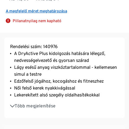
A megfelelő méret meghatározása
Pillanatnyilag nem kapható
Rendelési szám: 140976
A DryActive Plus kidolgozás hatására lélegző,
nedvességelvezető és gyorsan szárad
Lágy esésű anyag viszkóztartalommal - kellemesen
simul a testre
Edzőfelső jógához, kocogáshoz és fitneszhez
Női felső kerek nyakkivágással
Lekerekített alsó szegély oldalhasítékokkal
Enyhén meghosszabbított hátrész
Több megjelenítése
Kényelmes illeszkedést és kellően szabad mozgást
biztosító lezser fazon