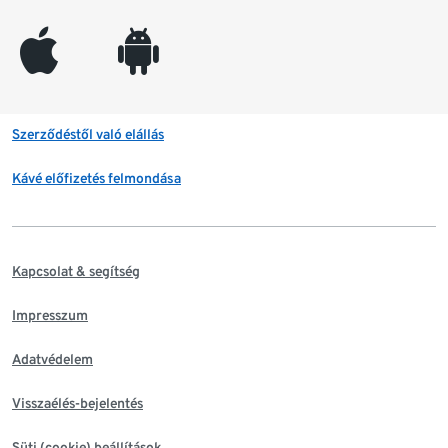
appleinc
android
Szerződéstől való elállás
Kávé előfizetés felmondása
Kapcsolat & segítség
Impresszum
Adatvédelem
Visszaélés-bejelentés
Süti (cookie) beállítások