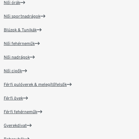
Női órák
Női sportnadrágok
Blúzok & Tunikák
Női fehérneműk
Női nadrágok
Női cipők
Férfi pulóverek & melegítőfelsők
Férfi övek
Férfi fehérneműk
Gyerekdivat