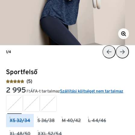
1/4
Sportfelső
(5)
2 995
ÁFA-t tartalmaz
Szállítási költséget nem tartalmaz
Ft
XS 32/34
S 36/38
M 40/42
L 44/46
XL 48/50
XXL 52/54