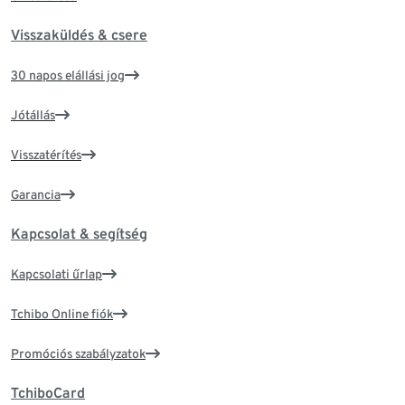
Visszaküldés & csere
30 napos elállási jog
Jótállás
Visszatérítés
Garancia
Kapcsolat & segítség
Kapcsolati űrlap
Tchibo Online fiók
Promóciós szabályzatok
TchiboCard