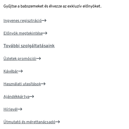
Gyűjtse a babszemeket és élvezze az exkluzív előnyöket.
Ingyenes regisztráció
Előnyök megtekintése
További szolgáltatásaink
Üzletek promóciói
Kávébár
Használati utasítások
Ajándékkártya
Hírlevél
Útmutató és mérettanácsadó