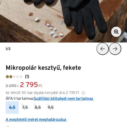
1/2
Mikropolár kesztyű, fekete
(1)
2 795
3 295
Ft
Ft
Az elmúlt 30 nap legalacsonyabb ára:
2 795
Ft
ÁFA-t tartalmaz
Szállítási költséget nem tartalmaz
6,5
7,5
8,5
9,5
A megfelelő méret meghatározása