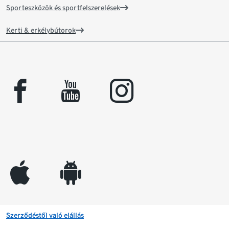
Sporteszközök és sportfelszerelések
Kerti & erkélybútorok
facebook
youtube
instagram
appleinc
android
Szerződéstől való elállás