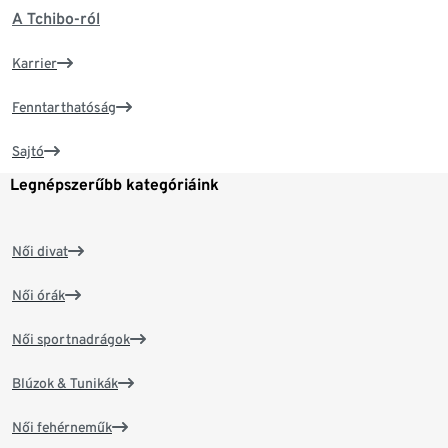
A Tchibo-ról
Karrier
Fenntarthatóság
Sajtó
Legnépszerűbb kategóriáink
Női divat
Női órák
Női sportnadrágok
Blúzok & Tunikák
Női fehérneműk