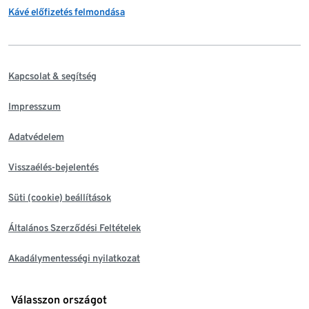
Kávé előfizetés felmondása
Kapcsolat & segítség
Impresszum
Adatvédelem
Visszaélés-bejelentés
Süti (cookie) beállítások
Általános Szerződési Feltételek
Akadálymentességi nyilatkozat
Válasszon országot