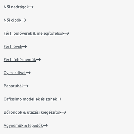
Női nadrágok
Női cipők
Férfi pulóverek & melegítőfelsők
Férfi övek
Férfi fehérneműk
Gyerekdivat
Babaruhák
Cafissimo modellek és színek
Bőröndök & utazási kiegészítők
Ágyneműk & lepedők