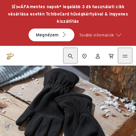
🛒✂️ÁFAmentes napok* legalább 3 db használati cikk
vásárlása esetén TchiboCard hűségkártyával & ingyenes
kiszállítás
Megnézem
További információk