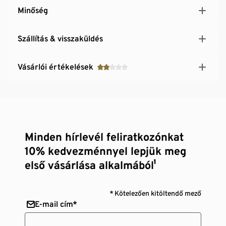
Minőség
Szállítás & visszaküldés
Vásárlói értékelések
Minden hírlevél feliratkozónkat
10% kedvezménnyel lepjük meg
első vásárlása alkalmából¹
* Kötelezően kitöltendő mező
E-mail cím*