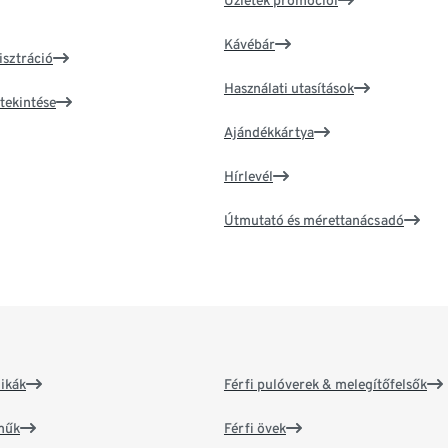
Üzletek promóciói
Kávébár
isztráció
Használati utasítások
tekintése
Ajándékkártya
Hírlevél
Útmutató és mérettanácsadó
ikák
Férfi pulóverek & melegítőfelsők
műk
Férfi övek