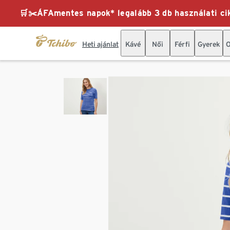
🛒✂️ÁFAmentes napok* legalább 3 db használati cik
Heti ajánlat
Kávé
Női
Férfi
Gyerek
O