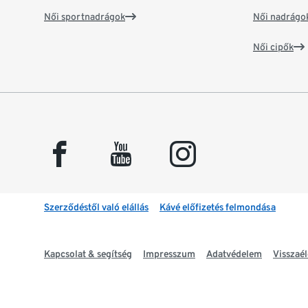
Női sportnadrágok
Női nadrágo
Női cipők
facebook
youtube
instagram
Szerződéstől való elállás
Kávé előfizetés felmondása
Kapcsolat & segítség
Impresszum
Adatvédelem
Visszaél