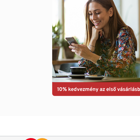
10% kedvezmény az első vásárlásb