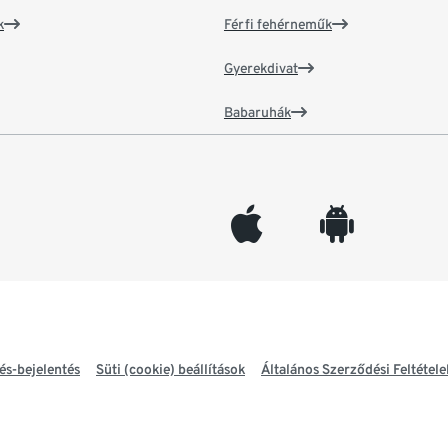
k
Férfi fehérneműk
Gyerekdivat
Babaruhák
appleinc
android
és-bejelentés
Süti (cookie) beállítások
Általános Szerződési Feltétele