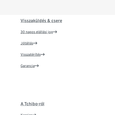
Visszaküldés & csere
30 napos elállási jog
Jótállás
Visszatérítés
Garancia
A Tchibo-ról