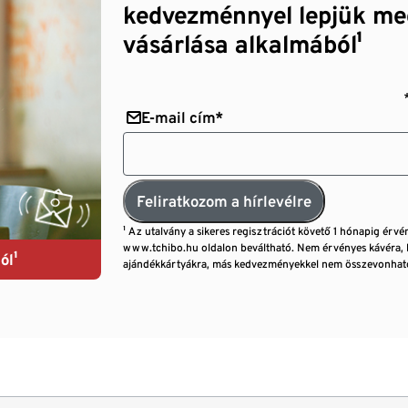
kedvezménnyel lepjük me
vásárlása alkalmából¹
E-mail cím*
Feliratkozom a hírlevélre
¹ Az utalvány a sikeres regisztrációt követő 1 hónapig érvé
www.tchibo.hu oldalon beváltható. Nem érvényes kávéra, 
ól¹
ajándékkártyákra, más kedvezményekkel nem összevonható