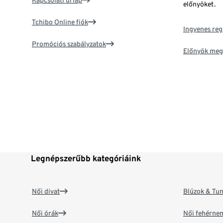
Kapcsolati űrlap
előnyöket.
Tchibo Online fiók
Ingyenes reg
Promóciós szabályzatok
Előnyök meg
Legnépszerűbb kategóriáink
Női divat
Blúzok & Tun
Női órák
Női fehérne