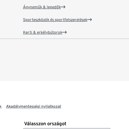
Ágyneműk & lepedők
Sporteszközök és sportfelszerelések
Kerti & erkélybútorok
k
Akadálymentességi nyilatkozat
Válasszon országot