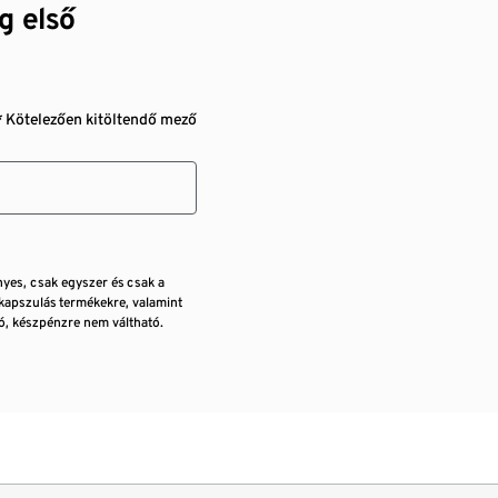
g első
* Kötelezően kitöltendő mező
nyes, csak egyszer és csak a
kapszulás termékekre, valamint
, készpénzre nem váltható.