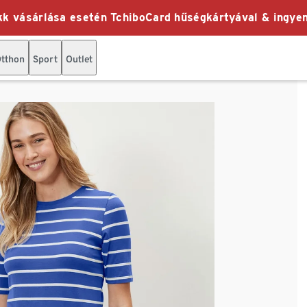
k vásárlása esetén TchiboCard hűségkártyával & ingyen
tthon
Sport
Outlet