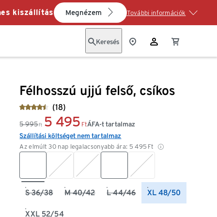
es kiszállítás
Megnézem
További információk
Keresés
Félhosszú ujjú felső, csíkos
(18)
5 495
5 995
ÁFA-t tartalmaz
Ft
Ft
Szállítási költséget nem tartalmaz
Az elmúlt 30 nap legalacsonyabb ára:
5 495
Ft
S 36/38
M 40/42
L 44/46
XL 48/50
XXL 52/54