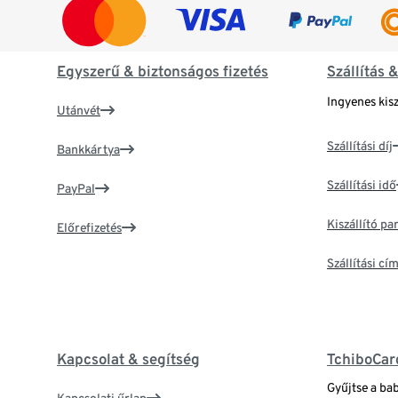
Egyszerű & biztonságos fizetés
Szállítás 
Ingyenes kisz
Utánvét
Szállítási díj
Bankkártya
Szállítási idő
PayPal
Kiszállító p
Előrefizetés
Szállítási c
Kapcsolat & segítség
TchiboCar
Gyűjtse a ba