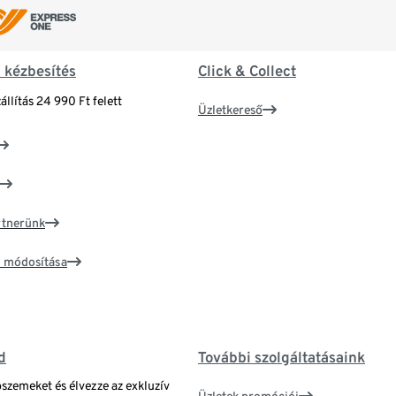
& kézbesítés
Click & Collect
állítás 24 990 Ft felett
Üzletkereső
artnerünk
ím módosítása
d
További szolgáltatásaink
bszemeket és élvezze az exkluzív