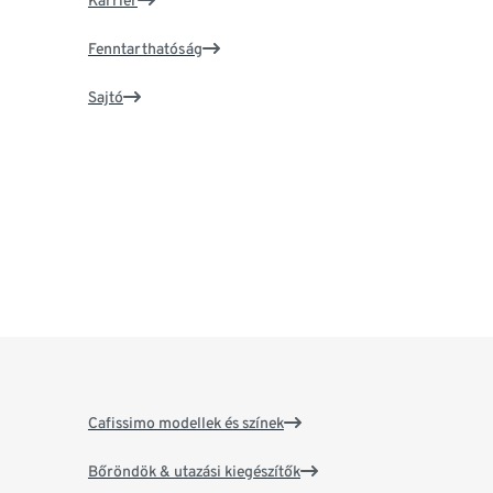
Karrier
Fenntarthatóság
Sajtó
Cafissimo modellek és színek
Bőröndök & utazási kiegészítők