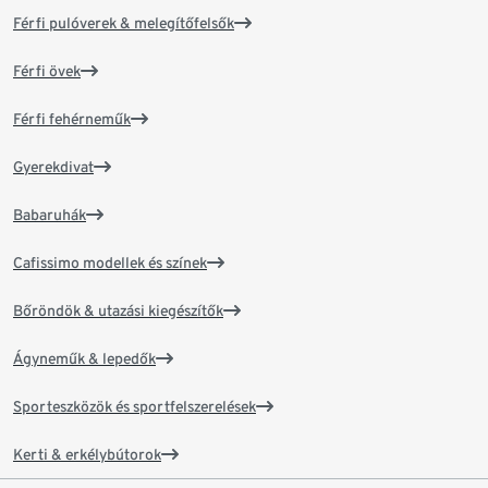
Férfi pulóverek & melegítőfelsők
Férfi övek
Férfi fehérneműk
Gyerekdivat
Babaruhák
Cafissimo modellek és színek
Bőröndök & utazási kiegészítők
Ágyneműk & lepedők
Sporteszközök és sportfelszerelések
Kerti & erkélybútorok