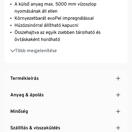
A külső anyag max. 5000 mm vízoszlop
nyomásának áll ellen
Környezetbarát evoPel impregnálással
Húzózsinórral állítható kapucni
Összehajtva az egyik zsebben tárolható és
övtáskaként hordható
Az ujjkivágások az oldalsó patentgombokkal
Több megjelenítése
zárhatók
Állítható, tépőzáras nyakkivágás
2 rugalmas csuklópánt belül
Fényvisszaverő dizájnelemekkel
Termékleírás
Egy méret
Anyag & ápolás
Minőség
Szállítás & visszaküldés