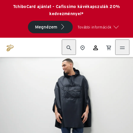
TchiboCard ajánlat - Cafissimo kávékapszulák 20%
kedvezménnyel*
Megnézem
További információk