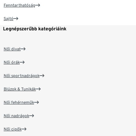
Fenntarthatóság
Sajtó
Legnépszerűbb kategóriáink
Női divat
Női órák
Női sportnadrágok
Blúzok & Tunikák
Női fehérneműk
Női nadrágok
Női cipők