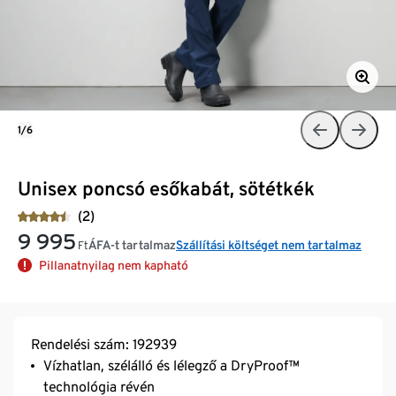
1/6
Unisex poncsó esőkabát, sötétkék
(2)
9 995
ÁFA-t tartalmaz
Szállítási költséget nem tartalmaz
Ft
Pillanatnyilag nem kapható
Rendelési szám: 192939
Vízhatlan, szélálló és lélegző a DryProof™
technológia révén