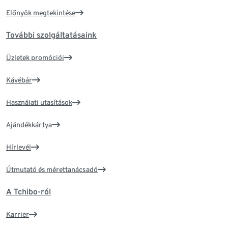
Előnyök megtekintése
További szolgáltatásaink
Üzletek promóciói
Kávébár
Használati utasítások
Ajándékkártya
Hírlevél
Útmutató és mérettanácsadó
A Tchibo-ról
Karrier