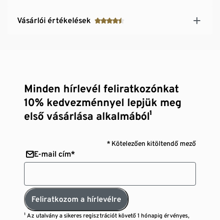
Vásárlói értékelések
Minden hírlevél feliratkozónkat
10% kedvezménnyel lepjük meg
első vásárlása alkalmából¹
* Kötelezően kitöltendő mező
E-mail cím*
Feliratkozom a hírlevélre
¹ Az utalvány a sikeres regisztrációt követő 1 hónapig érvényes,