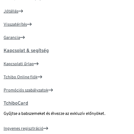
Jótállás
Visszatérítés
Garancia
Kapcsolat & segítség
Kapcsolati űrlap
Tchibo Online fiók
Promóciós szabályzatok
TchiboCard
Gyűjtse a babszemeket és élvezze az exkluzív előnyöket.
Ingyenes regisztráció