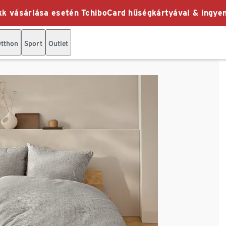
k vásárlása esetén TchiboCard hűségkártyával & ingyen
tthon
Sport
Outlet