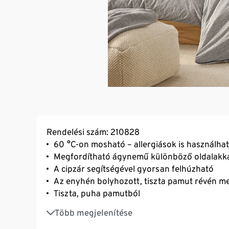
Rendelési szám: 210828
60 °C-on mosható – allergiások is használhat
Megfordítható ágynemű különböző oldalakk
A cipzár segítségével gyorsan felhúzható
Az enyhén bolyhozott, tiszta pamut révén m
Tiszta, puha pamutból
Rugalmas hurkolt anyaga puha és lágy tapin
Több megjelenítése