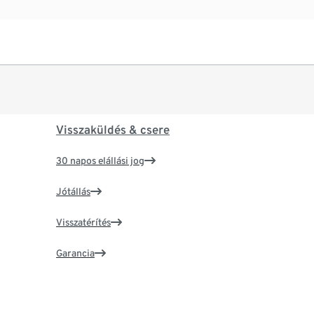
Visszaküldés & csere
30 napos elállási jog
Jótállás
Visszatérítés
Garancia