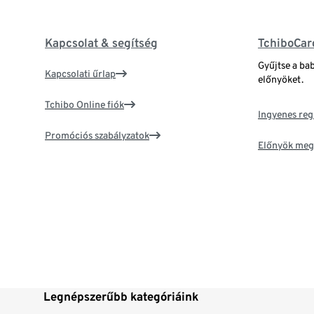
Kapcsolat & segítség
TchiboCar
Gyűjtse a ba
Kapcsolati űrlap
előnyöket.
Tchibo Online fiók
Ingyenes reg
Promóciós szabályzatok
Előnyök meg
Legnépszerűbb kategóriáink