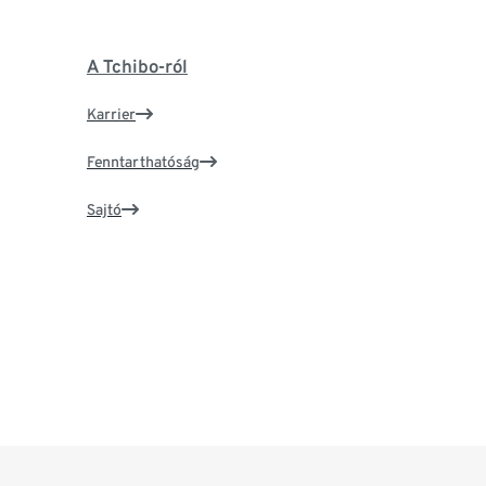
A Tchibo-ról
Karrier
Fenntarthatóság
Sajtó