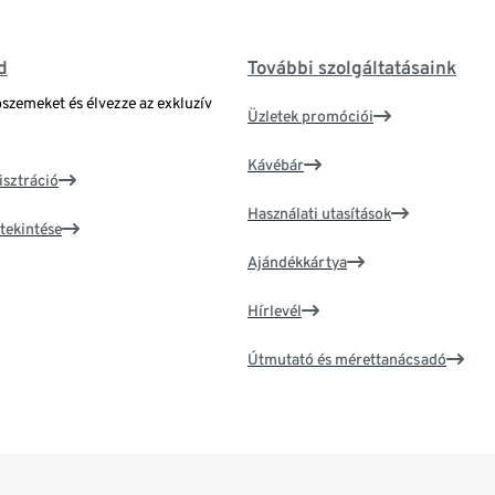
d
További szolgáltatásaink
bszemeket és élvezze az exkluzív
Üzletek promóciói
Kávébár
isztráció
Használati utasítások
tekintése
Ajándékkártya
Hírlevél
Útmutató és mérettanácsadó