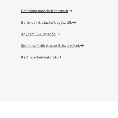
Cafissimo modellek és színek
Bőröndök & utazási kiegészítők
Ágyneműk & lepedők
Sporteszközök és sportfelszerelések
Kerti & erkélybútorok