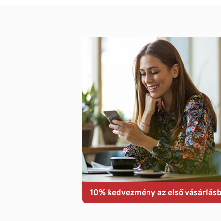
10% kedvezmény az első vásárlásb