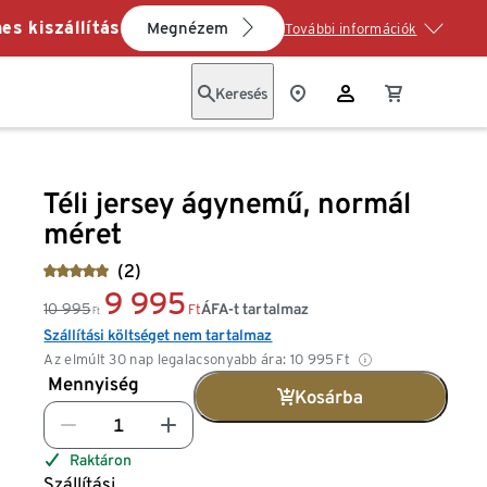
es kiszállítás
Megnézem
További információk
Keresés
Téli jersey ágynemű, normál
méret
(2)
9 995
10 995
ÁFA-t tartalmaz
Ft
Ft
Szállítási költséget nem tartalmaz
Az elmúlt 30 nap legalacsonyabb ára:
10 995
Ft
Mennyiség
Kosárba
Raktáron
Szállítási