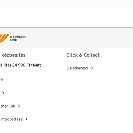
& kézbesítés
Click & Collect
állítás 24 990 Ft felett
Üzletkereső
artnerünk
ím módosítása