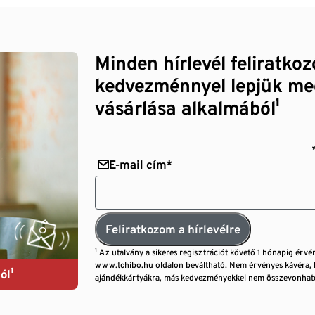
Minden hírlevél feliratko
kedvezménnyel lepjük me
vásárlása alkalmából¹
E-mail cím*
Feliratkozom a hírlevélre
¹ Az utalvány a sikeres regisztrációt követő 1 hónapig érvé
www.tchibo.hu oldalon beváltható. Nem érvényes kávéra, 
ól¹
ajándékkártyákra, más kedvezményekkel nem összevonható