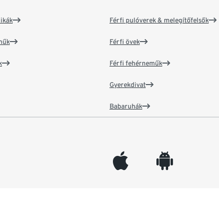
ikák
Férfi pulóverek & melegítőfelsők
műk
Férfi övek
k
Férfi fehérneműk
Gyerekdivat
Babaruhák
appleinc
android