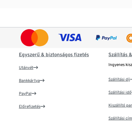
Egyszerű & biztonságos fizetés
Szállítás 
Ingyenes kisz
Utánvét
Szállítási díj
Bankkártya
Szállítási idő
PayPal
Kiszállító p
Előrefizetés
Szállítási c