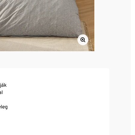
ják
al
eleg
tású