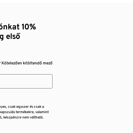
zónkat 10%
g első
* Kötelezően kitöltendő mező
nyes, csak egyszer és csak a
kapszulás termékekre, valamint
, készpénzre nem váltható.