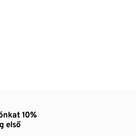
zónkat 10%
g első