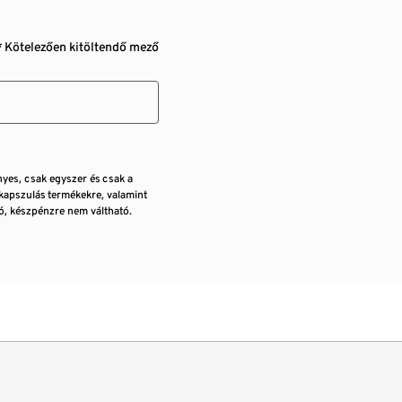
* Kötelezően kitöltendő mező
nyes, csak egyszer és csak a
kapszulás termékekre, valamint
, készpénzre nem váltható.