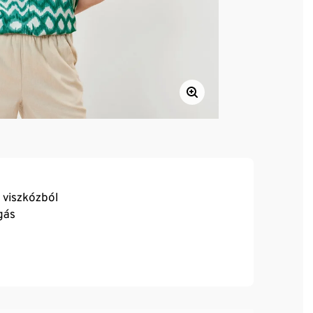
 viszkózból
gás