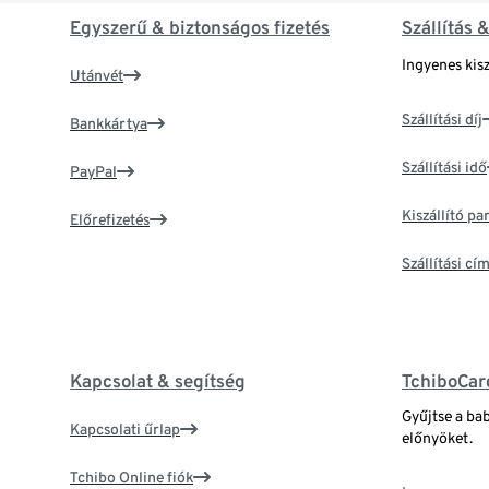
Egyszerű & biztonságos fizetés
Szállítás 
Ingyenes kisz
Utánvét
Szállítási díj
Bankkártya
Szállítási idő
PayPal
Kiszállító p
Előrefizetés
Szállítási c
Kapcsolat & segítség
TchiboCar
Gyűjtse a ba
Kapcsolati űrlap
előnyöket.
Tchibo Online fiók