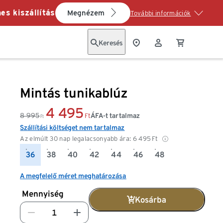
es kiszállítás
Megnézem
További információk
Keresés
Mintás tunikablúz
4 495
8 995
ÁFA-t tartalmaz
Ft
Ft
Szállítási költséget nem tartalmaz
Az elmúlt 30 nap legalacsonyabb ára:
6 495
Ft
36
38
40
42
44
46
48
A megfelelő méret meghatározása
Mennyiség
Kosárba