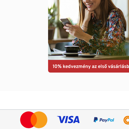
10% kedvezmény az első vásárlásb