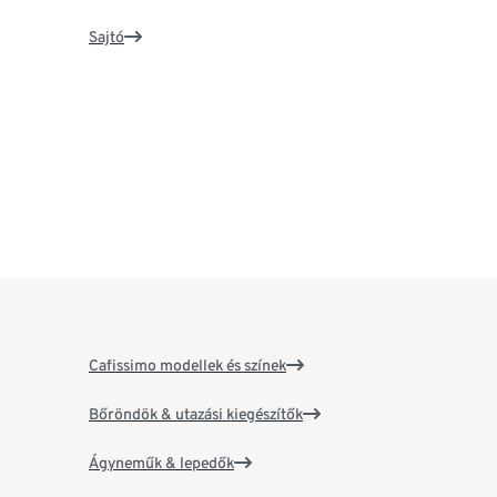
Sajtó
Cafissimo modellek és színek
Bőröndök & utazási kiegészítők
Ágyneműk & lepedők