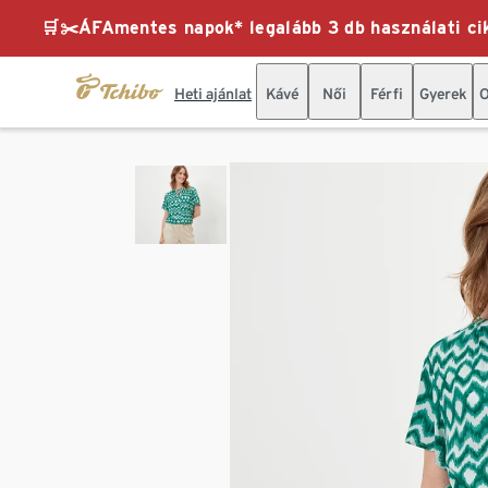
🛒✂️ÁFAmentes napok* legalább 3 db használati cik
Heti ajánlat
Kávé
Női
Férfi
Gyerek
O