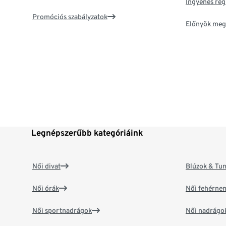
Ingyenes reg
Promóciós szabályzatok
Előnyök meg
Legnépszerűbb kategóriáink
Női divat
Blúzok & Tun
Női órák
Női fehérne
Női sportnadrágok
Női nadrágo