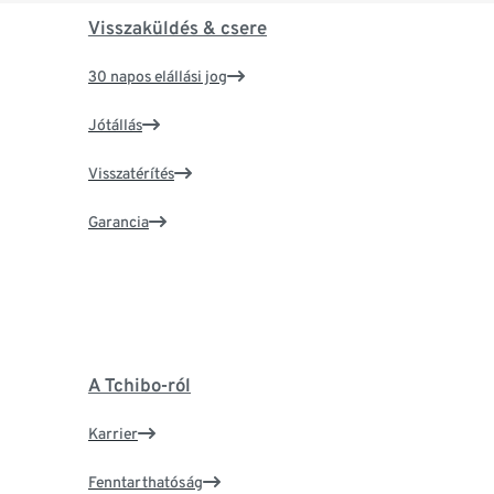
Visszaküldés & csere
30 napos elállási jog
Jótállás
Visszatérítés
Garancia
A Tchibo-ról
Karrier
Fenntarthatóság