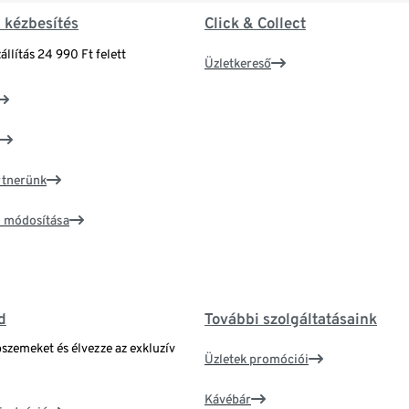
& kézbesítés
Click & Collect
állítás 24 990 Ft felett
Üzletkereső
artnerünk
ím módosítása
d
További szolgáltatásaink
bszemeket és élvezze az exkluzív
Üzletek promóciói
Kávébár