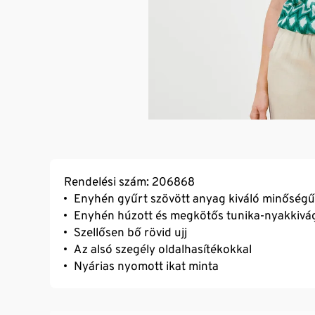
Rendelési szám: 206868
Enyhén gyűrt szövött anyag kiváló minőségű
Enyhén húzott és megkötős tunika-nyakkivá
Szellősen bő rövid ujj
Az alsó szegély oldalhasítékokkal
Nyárias nyomott ikat minta