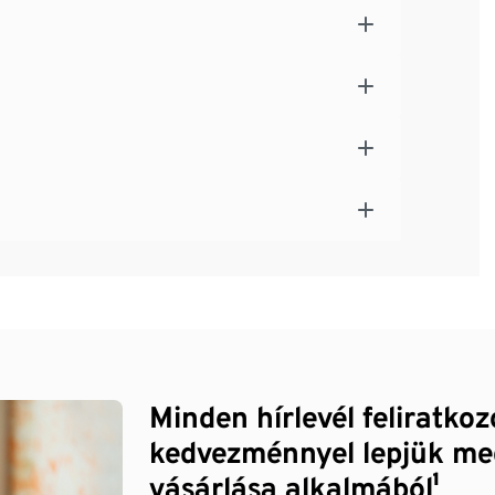
Minden hírlevél feliratko
kedvezménnyel lepjük me
vásárlása alkalmából¹