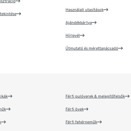
isztráció
Használati utasítások
tekintése
Ajándékkártya
Hírlevél
Útmutató és mérettanácsadó
ikák
Férfi pulóverek & melegítőfelsők
műk
Férfi övek
k
Férfi fehérneműk