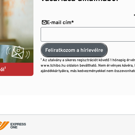
E-mail cím*
Feliratkozom a hírlevélre
¹ Az utalvány a sikeres regisztrációt követő 1 hónapig érvé
www.tchibo.hu oldalon beváltható. Nem érvényes kávéra, 
ól¹
ajándékkártyákra, más kedvezményekkel nem összevonható