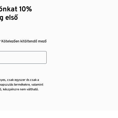
zónkat 10%
g első
* Kötelezően kitöltendő mező
nyes, csak egyszer és csak a
kapszulás termékekre, valamint
, készpénzre nem váltható.