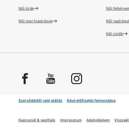
Női órák
Női fehérne
Női sportnadrágok
Női nadrágo
Női cipők
facebook
youtube
instagram
Szerződéstől való elállás
Kávé előfizetés felmondása
Kapcsolat & segítség
Impresszum
Adatvédelem
Visszaél