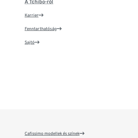
A Tchibo-ról
Karrier
Fenntarthatóság
Sajtó
Cafissimo modellek és színek