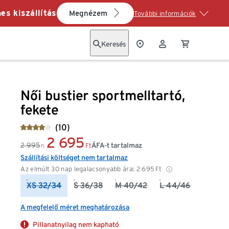
es kiszállítás
Megnézem
További információk
Keresés
Női bustier sportmelltartó,
fekete
(10)
2 695
2 995
ÁFA-t tartalmaz
Ft
Ft
Szállítási költséget nem tartalmaz
Az elmúlt 30 nap legalacsonyabb ára:
2 695
Ft
XS 32/34
S 36/38
M 40/42
L 44/46
A megfelelő méret meghatározása
Pillanatnyilag nem kapható