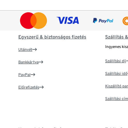
Egyszerű & biztonságos fizetés
Szállítás 
Ingyenes kisz
Utánvét
Szállítási díj
Bankkártya
Szállítási idő
PayPal
Kiszállító p
Előrefizetés
Szállítási c