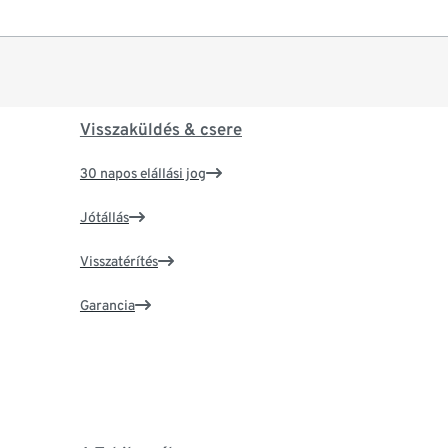
Visszaküldés & csere
30 napos elállási jog
Jótállás
Visszatérítés
Garancia