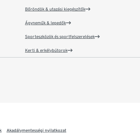
Bőröndök & utazási kiegészítők
Ágyneműk & lepedők
Sporteszközök és sportfelszerelések
Kerti & erkélybútorok
k
Akadálymentességi nyilatkozat