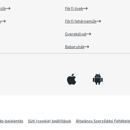
műk
Férfi övek
k
Férfi fehérneműk
Gyerekdivat
Babaruhák
appleinc
android
és-bejelentés
Süti (cookie) beállítások
Általános Szerződési Feltétele