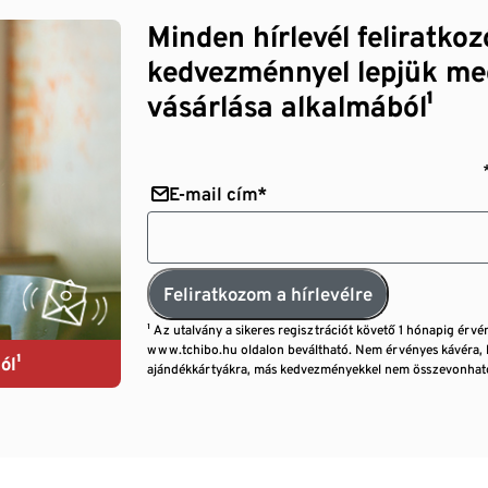
Minden hírlevél feliratko
kedvezménnyel lepjük me
vásárlása alkalmából¹
E-mail cím*
Feliratkozom a hírlevélre
¹ Az utalvány a sikeres regisztrációt követő 1 hónapig érvé
www.tchibo.hu oldalon beváltható. Nem érvényes kávéra, 
ól¹
ajándékkártyákra, más kedvezményekkel nem összevonható