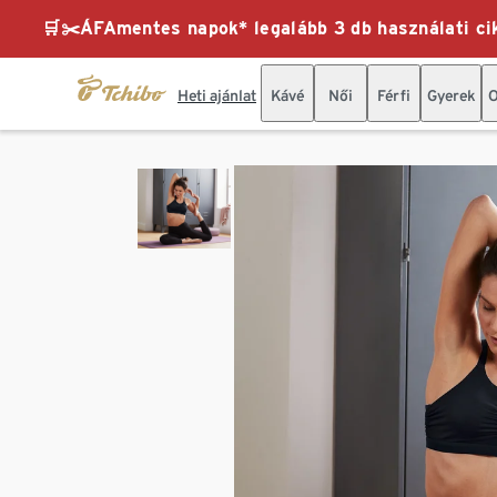
🛒✂️ÁFAmentes napok* legalább 3 db használati cik
Heti ajánlat
Kávé
Női
Férfi
Gyerek
O