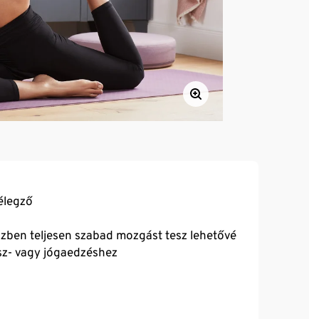
élegző
közben teljesen szabad mozgást tesz lehetővé
nesz- vagy jógaedzéshez