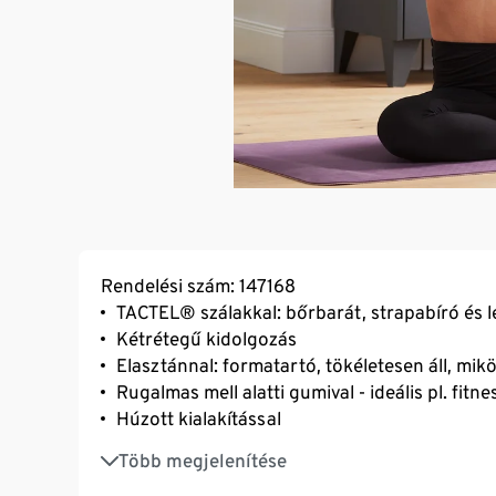
Rendelési szám: 147168
TACTEL® szálakkal: bőrbarát, strapabíró és l
Kétrétegű kidolgozás
Elasztánnal: formatartó, tökéletesen áll, mi
Rugalmas mell alatti gumival - ideális pl. fit
Húzott kialakítással
Sportmelltartó kerek nyakkivágással
Több megjelenítése
Kontrasztszínű belső anyaggal