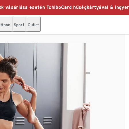
k vásárlása esetén TchiboCard hűségkártyával & ingyen
tthon
Sport
Outlet