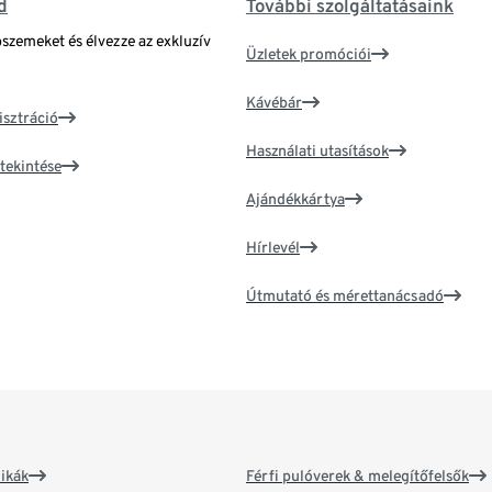
d
További szolgáltatásaink
bszemeket és élvezze az exkluzív
Üzletek promóciói
Kávébár
isztráció
Használati utasítások
tekintése
Ajándékkártya
Hírlevél
Útmutató és mérettanácsadó
ikák
Férfi pulóverek & melegítőfelsők