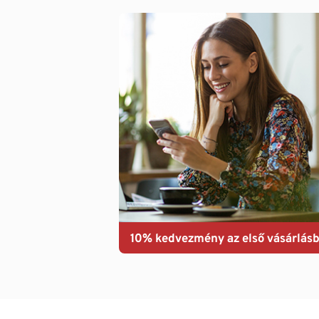
10% kedvezmény az első vásárlásb