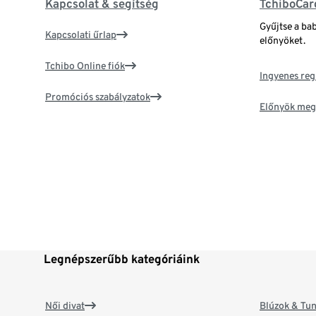
Kapcsolat & segítség
TchiboCar
Gyűjtse a ba
Kapcsolati űrlap
előnyöket.
Tchibo Online fiók
Ingyenes reg
Promóciós szabályzatok
Előnyök meg
Legnépszerűbb kategóriáink
Női divat
Blúzok & Tun