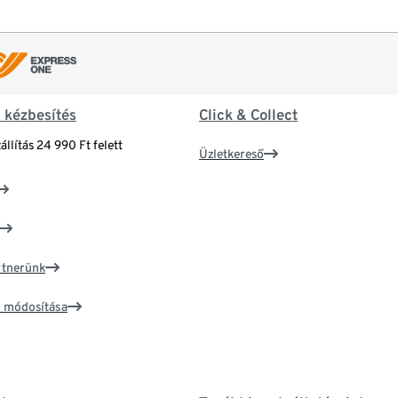
& kézbesítés
Click & Collect
állítás 24 990 Ft felett
Üzletkereső
artnerünk
ím módosítása