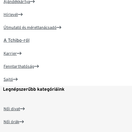
Ajándékkártya
Hírlevél
Útmutató és mérettanácsadó
A Tchibo-ról
Karrier
Fenntarthatóság
Sajtó
Legnépszerűbb kategóriáink
Női divat
Női órák