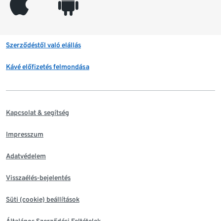
appleinc
android
Szerződéstől való elállás
Kávé előfizetés felmondása
Kapcsolat & segítség
Impresszum
Adatvédelem
Visszaélés-bejelentés
Süti (cookie) beállítások
Általános Szerződési Feltételek