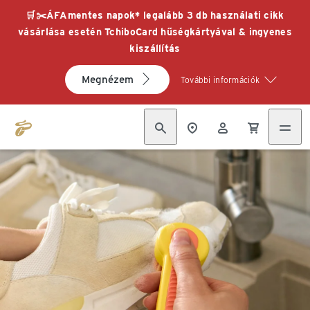
🛒✂️ÁFAmentes napok* legalább 3 db használati cikk
vásárlása esetén TchiboCard hűségkártyával & ingyenes
kiszállítás
Megnézem
További információk