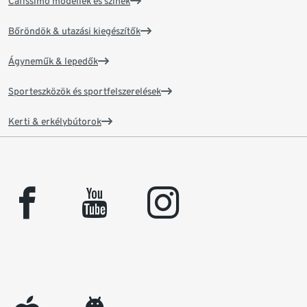
Cafissimo modellek és színek
Bőröndök & utazási kiegészítők
Ágyneműk & lepedők
Sporteszközök és sportfelszerelések
Kerti & erkélybútorok
facebook
youtube
instagram