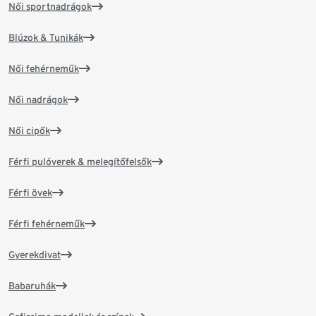
Női sportnadrágok
Blúzok & Tunikák
Női fehérneműk
Női nadrágok
Női cipők
Férfi pulóverek & melegítőfelsők
Férfi övek
Férfi fehérneműk
Gyerekdivat
Babaruhák