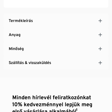
fürdőszobában, a csempék tisztításához
Sokoldalúan használható: cipőkhöz, a konyhában,
fürdőszobában, a csempék tisztításához
Termékleírás
Anyag
Minőség
Szállítás & visszaküldés
Minden hírlevél feliratkozónkat
10% kedvezménnyel lepjük meg
első vásárlása alkalmából¹