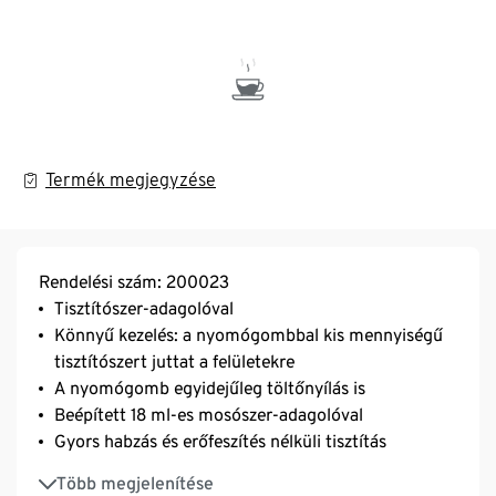
Termék megjegyzése
Rendelési szám: 200023
Tisztítószer-adagolóval
Könnyű kezelés: a nyomógombbal kis mennyiségű
tisztítószert juttat a felületekre
A nyomógomb egyidejűleg töltőnyílás is
Beépített 18 ml-es mosószer-adagolóval
Gyors habzás és erőfeszítés nélküli tisztítás
Sokoldalúan használható: cipőkhöz, a konyhában,
Több megjelenítése