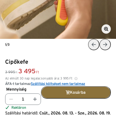
1/3
Cipőkefe
3 495
3 995
Ft
Ft
Az elmúlt 30 nap legalacsonyabb ára:
3 995
Ft
ÁFA-t tartalmaz
Szállítási költséget nem tartalmaz
Mennyiség
Kosárba
Raktáron
Szállítási határidő:
Csüt., 2026. 08. 13. - Sze., 2026. 08. 19.