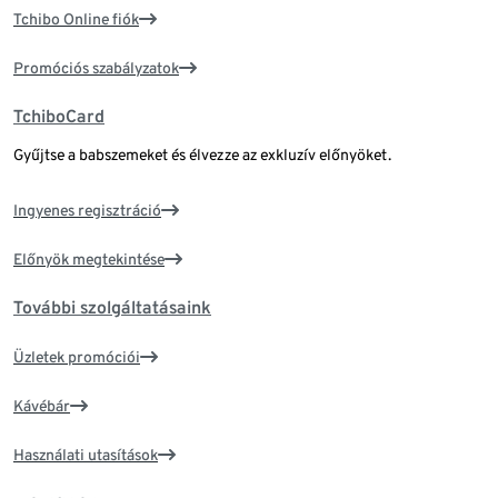
Tchibo Online fiók
Promóciós szabályzatok
TchiboCard
Gyűjtse a babszemeket és élvezze az exkluzív előnyöket.
Ingyenes regisztráció
Előnyök megtekintése
További szolgáltatásaink
Üzletek promóciói
Kávébár
Használati utasítások