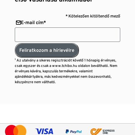
* Kötelezően kitöltendő mező
E-mail cím*
Feliratkozom a hírlevélre
¹ Az utalvány a sikeres regisztrációt követő 1 hónapig érvényes,
csak egyszer és csak a www.tchibo.hu oldalon beváltható. Nem
érvényes kávéra, kapszulás termékekre, valamint
ajándékkártyákra, más kedvezményekkel nem összevonható,
készpénzre nem váltható.